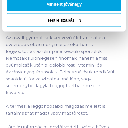
Bevásárlólistához adom
Értesíts, ha olcsóbb!
Mindent jóváhagy
Testre szabás
Termékleírás a(z)
Naturfood magozott aszalt
szilva 200 g
termékhez:
Az aszalt gyümölcsök kedvező élettani hatása
évezredek óta ismert, már az ókorban is
fogyasztották az olimpiára készülő sportolók.
Nemcsak különlegesen finomak, hanem a friss
gyümölcsök után a legjobb rost-, vitamin- és
ásványianyag-források is. Felhasználásuk rendkívül
sokoldalú: fogyaszthatók önállóan, vagy
süteménybe, fagylaltba, joghurtba, müzlibe
keverve.
A termék a leggondosabb magozás mellett is
tartalmazhat magot vagy magtöretet.
Tárolási információ: fénytől védett, száraz, hűvös