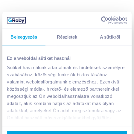
Beleegyezés
Részletek
A sütikről
Naturfood magozott aszalt szilva 200 g
999
Ft /
db
Ez a weboldal sütiket használ
Egységár:
4 995
Ft /
kg
Sütiket használunk a tartalmak és hirdetések személyre
Nettó eladási ár:
787
Ft /
db
(
27
% áfa)
szabásához, közösségi funkciók biztosításához,
valamint weboldalforgalmunk elemzéséhez. Ezenkívül
Kosárba
Kosárba
közösségi média-, hirdető- és elemező partnereinkkel
megosztjuk az Ön weboldalhasználatra vonatkozó
adatait, akik kombinálhatják az adatokat más olyan
1 karton = 24 db
adatokkal, amelyeket Ön adott meg számukra vagy az
+1 karton a kosárba
Ön által használt más szolgáltatásokból gyűjtöttek.