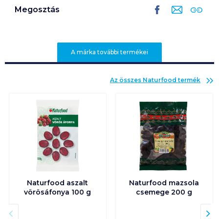
Megosztás
A márka további termékei
Az összes
Naturfood
termék
Naturfood aszalt
Naturfood mazsola
vörösáfonya 100 g
csemege 200 g