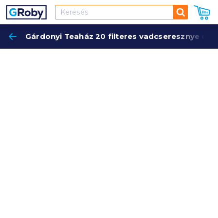
Keresés
Gárdonyi Teaház 20 filteres vadcseresznye cs
Keres