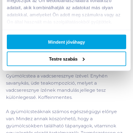
megosztjuk az Ön weboldalhasználatra vonatkozó
adatait, akik kombinálhatják az adatokat más olyan
1 karton = 10 db
+1 karton a kosárba
adatokkal, amelyeket Ön adott meg számukra vagy az
Ön által használt más szolgáltatásokból gyűjtöttek.
Bevásárlólistához adom
Értesíts, ha olcsóbb!
Mindent jóváhagy
Testre szabás
Termékleírás a(z)
Gárdonyi Teaház 20 filteres
vadcseresznye csipkebogyóval
termékhez:
Gyümölcstea a vadcseresznye ízével. Enyhén
savanykás, üde teakompozíció, melyet a
vadcseresznye ízének mandulás jellege tesz
különlegessé. Koffeinmentes.
A gyümölcsteáknak számos egészségügyi előnye
van. Mindez annak köszönhető, hogy a
gyümölcsökben található tápanyagok, vitaminok
egy jelentős részét tartalmazzák. Természetesen ez