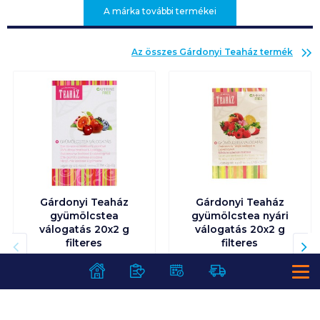
A márka további termékei
Az összes
Gárdonyi Teaház
termék
Gárdonyi Teaház
Gárdonyi Teaház
gyümölcstea
gyümölcstea nyári
válogatás 20x2 g
válogatás 20x2 g
filteres
filteres
849
Ft /
db
849
Ft /
db
21 225
Ft /
kg
21 225
Ft /
kg
Kosárba
Kosárba