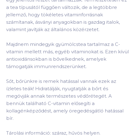
a tea típusától függően változik, de a legtöbbre
jellemző, hogy tökéletes vitaminforrásnak
számítanak, ásványi anyagokban is gazdag italok,
valamint javítják az általános közérzetet.
Majdnem mindegyik gyümölcstea tartalmaz a C-
vitamin mellett más, egyéb vitaminokat is. Ezen kívül
antioxidánsokban is bővelkednek, amelyek
támogatják immunrendszerünket.
Sőt, bőrünkre is remek hatással vannak ezek az
ízletes teák! Hidratálják, nyugtatják a bőrt és
megóvják annak természetes védőrétegét. A
bennük található C-vitamin elősegíti a
kollagénképződést, amely öregedésgátló hatással
bír.
Tárolási információ: száraz, hűvös helyen.