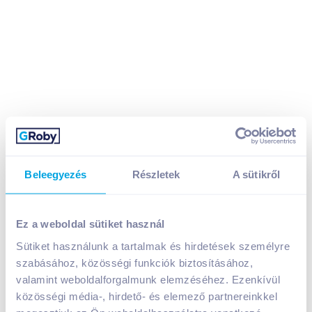
Gárdonyi Teaház 20 filteres vadcseresznye
Beleegyezés
Részletek
A sütikről
csipkebogyóval
849
Ft /
db
Ez a weboldal sütiket használ
Egységár:
21 225
Ft /
kg
Nettó eladási ár:
669
Ft /
db
(
27
% áfa)
Sütiket használunk a tartalmak és hirdetések személyre
szabásához, közösségi funkciók biztosításához,
valamint weboldalforgalmunk elemzéséhez. Ezenkívül
Kosárba
Kosárba
közösségi média-, hirdető- és elemező partnereinkkel