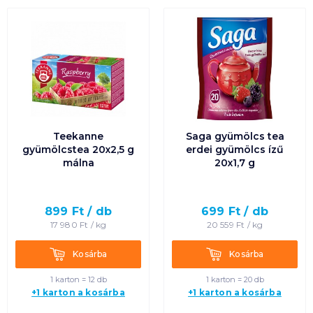
Teekanne
Saga gyümölcs tea
gyümölcstea 20x2,5 g
erdei gyümölcs ízű
málna
20x1,7 g
899
Ft /
db
699
Ft /
db
17 980
Ft /
kg
20 559
Ft /
kg
Kosárba
Kosárba
Kosárba
Kosárba
1 karton = 12 db
1 karton = 20 db
+1 karton a kosárba
+1 karton a kosárba