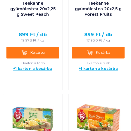
Teekanne
Teekanne
gyümölcstea 20x2,25
gyümölcstea 20x2,5 g
g Sweet Peach
Forest Fruits
899
Ft /
db
899
Ft /
db
19 978
Ft /
kg
17 980
Ft /
kg
Kosárba
Kosárba
Kosárba
Kosárba
1 karton = 12 db
1 karton = 12 db
+1 karton a kosárba
+1 karton a kosárba