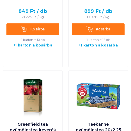
849
Ft /
db
899
Ft /
db
21 225
Ft /
kg
19 978
Ft /
kg
Kosárba
Kosárba
Kosárba
Kosárba
1 karton = 10 db
1 karton = 12 db
+1 karton a kosárba
+1 karton a kosárba
Greenfield tea
Teekanne
gyümölcstea keverék
gyümölcstea 20x2,25