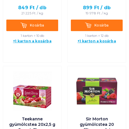
849
Ft /
db
899
Ft /
db
Termék neve A-Z
21 225
Ft /
kg
19 978
Ft /
kg
Termék neve Z-A
Kosárba
Kosárba
Kosárba
Kosárba
1 karton = 10 db
1 karton = 12 db
+1 karton a kosárba
+1 karton a kosárba
Teekanne
Sir Morton
gyümölcstea 20x2,5 g
gyümölcstea 20