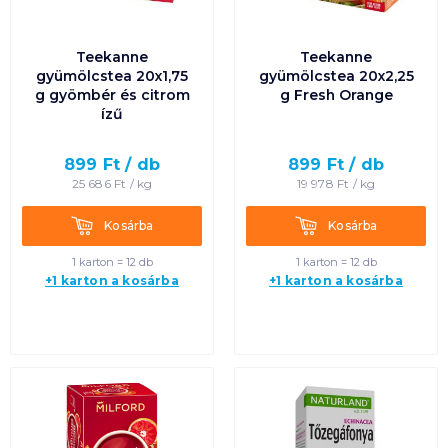
Teekanne
Teekanne
gyümölcstea 20x1,75
gyümölcstea 20x2,25
g gyömbér és citrom
g Fresh Orange
ízű
899
Ft /
db
899
Ft /
db
25 686
Ft /
kg
19 978
Ft /
kg
Kosárba
Kosárba
Kosárba
Kosárba
1 karton = 12 db
1 karton = 12 db
+1 karton a kosárba
+1 karton a kosárba