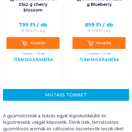
25x2 g cherry
g Blueberry
blossom
799
Ft /
db
899
Ft /
db
15 980
Ft /
kg
19 978
Ft /
kg
Kosárba
Kosárba
Kosárba
Kosárba
1 karton = 10 db
1 karton = 12 db
+1 karton a kosárba
+1 karton a kosárba
MUTASS TÖBBET
A gyümölcsteák a teázás egyik legsokoldalúbb és
legszínesebb világát képviselik. Élénk ízek, természetes
gyümölcsös aromák és változatos összetevők teszik őket