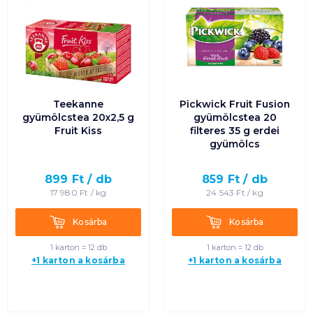
Teekanne
Pickwick Fruit Fusion
gyümölcstea 20x2,5 g
gyümölcstea 20
Fruit Kiss
filteres 35 g erdei
gyümölcs
899
Ft /
db
859
Ft /
db
17 980
Ft /
kg
24 543
Ft /
kg
Kosárba
Kosárba
Kosárba
Kosárba
1 karton = 12 db
1 karton = 12 db
+1 karton a kosárba
+1 karton a kosárba