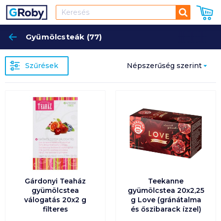
Keresés
Gyümölcsteák (77)
Keres
Szűrések
Népszerűség szerint
Népszerűség szerint
Ár szerint növekvő
Ár szerint csökkenő
Egységár szerint
növekvő
Gárdonyi Teaház
Teekanne
gyümölcstea
gyümölcstea 20x2,25
válogatás 20x2 g
g Love (gránátalma
Egységár szerint
filteres
és őszibarack ízzel)
csökkenő