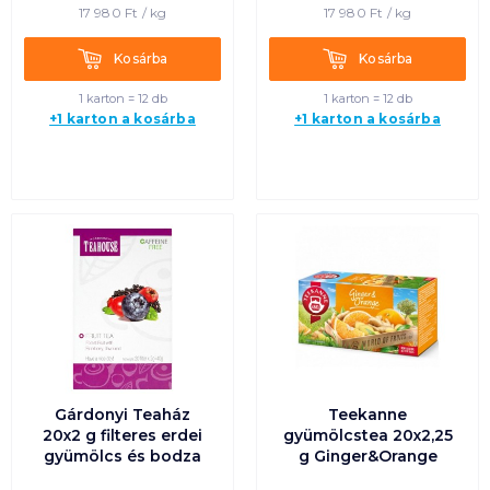
17 980
Ft /
kg
17 980
Ft /
kg
Kosárba
Kosárba
Kosárba
Kosárba
1 karton = 12 db
1 karton = 12 db
+1 karton a kosárba
+1 karton a kosárba
Gárdonyi Teaház
Teekanne
20x2 g filteres erdei
gyümölcstea 20x2,25
gyümölcs és bodza
g Ginger&Orange