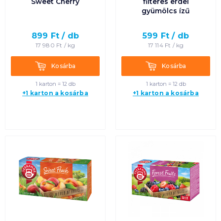
Sweet Cherry
filteres erdei
gyümölcs ízű
899
Ft /
db
599
Ft /
db
17 980
Ft /
kg
17 114
Ft /
kg
Kosárba
Kosárba
Kosárba
Kosárba
1 karton = 12 db
1 karton = 12 db
+1 karton a kosárba
+1 karton a kosárba