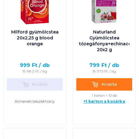
Milford gyümölcstea
Naturland
20x2,25 g blood
Gyümölcstea
orange
tőzegáfonya+echinacea
20x2 g
999
Ft /
db
799
Ft /
db
19 980
Ft /
kg
19 975
Ft /
kg
Kosárba
Kosárba
Kosárba
Kosárba
1 karton = 10 db
Átmeneti készlethiány
+1 karton a kosárba