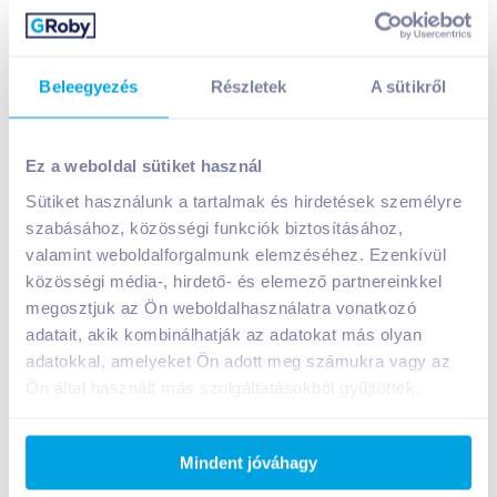
+1 karton a kosárba
+1 karton a kosárba
Beleegyezés
Részletek
A sütikről
Ez a weboldal sütiket használ
Sütiket használunk a tartalmak és hirdetések személyre
szabásához, közösségi funkciók biztosításához,
valamint weboldalforgalmunk elemzéséhez. Ezenkívül
közösségi média-, hirdető- és elemező partnereinkkel
megosztjuk az Ön weboldalhasználatra vonatkozó
Teekanne
Gárdonyi Teaház 20
adatait, akik kombinálhatják az adatokat más olyan
gyümölcstea 20x2,25
filteres
g Garden Selection
vadcseresznye
adatokkal, amelyeket Ön adott meg számukra vagy az
csipkebogyóval
Ön által használt más szolgáltatásokból gyűjtöttek.
899
Ft /
db
849
Ft /
db
19 978
Ft /
kg
21 225
Ft /
kg
Mindent jóváhagy