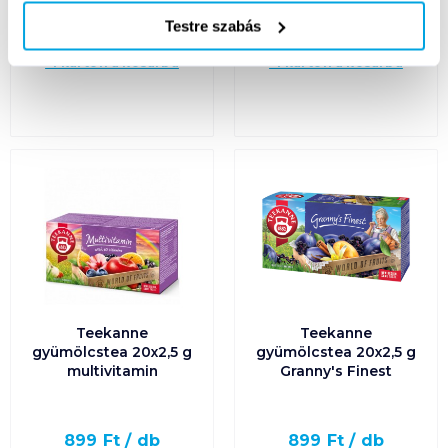
Kosárba
Kosárba
Kosárba
Kosárba
Testre szabás
1 karton = 12 db
1 karton = 10 db
+1 karton a kosárba
+1 karton a kosárba
Teekanne
Teekanne
gyümölcstea 20x2,5 g
gyümölcstea 20x2,5 g
multivitamin
Granny's Finest
899
Ft /
db
899
Ft /
db