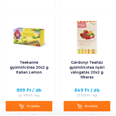
Teekanne
Gárdonyi Teaház
gyümölcstea 20x2 g
gyümölcstea nyári
Italian Lemon
válogatás 20x2 g
filteres
899
Ft /
db
849
Ft /
db
22 475
Ft /
kg
21 225
Ft /
kg
Kosárba
Kosárba
Kosárba
Kosárba
1 karton = 12 db
1 karton = 10 db