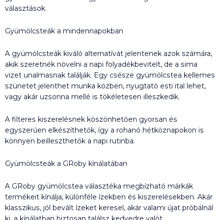
választások.
Gyümölcsteák a mindennapokban
A gyümölcsteák kiváló alternatívát jelentenek azok számára,
akik szeretnék növelni a napi folyadékbevitelt, de a sima
vizet unalmasnak találják. Egy csésze gyümölcstea kellemes
szünetet jelenthet munka közben, nyugtató esti ital lehet,
vagy akár uzsonna mellé is tökéletesen illeszkedik.
A filteres kiszerelésnek köszönhetően gyorsan és
egyszerűen elkészíthetők, így a rohanó hétköznapokon is
könnyen beilleszthetők a napi rutinba.
Gyümölcsteák a GRoby kínálatában
A GRoby gyümölcstea választéka megbízható márkák
termékeit kínálja, különféle ízekben és kiszerelésekben. Akár
klasszikus, jól bevált ízeket keresel, akár valami újat próbálnál
ki, a kínálatban biztosan találsz kedvedre valót.