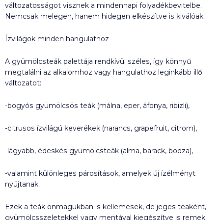
változatosságot visznek a mindennapi folyadékbevitelbe.
Nemcsak melegen, hanem hidegen elkészítve is kiválóak.
Ízvilágok minden hangulathoz
A gyümölcsteák palettája rendkívül széles, így könnyű
megtalálni az alkalomhoz vagy hangulathoz leginkább illő
változatot:
-bogyós gyümölcsös teák (málna, eper, áfonya, ribizli),
-citrusos ízvilágú keverékek (narancs, grapefruit, citrom),
-lágyabb, édeskés gyümölcsteák (alma, barack, bodza),
-valamint különleges párosítások, amelyek új ízélményt
nyújtanak.
Ezek a teák önmagukban is kellemesek, de jeges teaként,
gyümölcsszeletekkel vagy mentával kiegészítve is remek