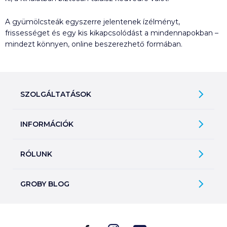
A gyümölcsteák egyszerre jelentenek ízélményt,
frissességet és egy kis kikapcsolódást a mindennapokban –
mindezt könnyen, online beszerezhető formában.
SZOLGÁLTATÁSOK
Ajándékkosarak
INFORMÁCIÓK
Árfigyelő
Áruházunk működése
Bevásárlólisták
RÓLUNK
Általános szerződési feltételek
Üvegvisszaváltás
Bemutatkozunk
Elállási jog
Szelektív hulladékok gyűjtése
GROBY BLOG
Kapcsolat
Adatkezelési tájékoztató
Kerekítsd fel!
Ne csak forrón idd!
Üzleteink
2026. 07. 23.
Fizetési módok
Díjaink
Különleges jégkrémek a világ körül
Szállítási információk