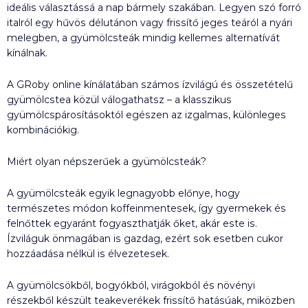
ideális választássá a nap bármely szakában. Legyen szó forró
italról egy hűvös délutánon vagy frissítő jeges teáról a nyári
melegben, a gyümölcsteák mindig kellemes alternatívát
kínálnak.
A GRoby online kínálatában számos ízvilágú és összetételű
gyümölcstea közül válogathatsz – a klasszikus
gyümölcspárosításoktól egészen az izgalmas, különleges
kombinációkig.
Miért olyan népszerűek a gyümölcsteák?
A gyümölcsteák egyik legnagyobb előnye, hogy
természetes módon koffeinmentesek, így gyermekek és
felnőttek egyaránt fogyaszthatják őket, akár este is.
Ízviláguk önmagában is gazdag, ezért sok esetben cukor
hozzáadása nélkül is élvezetesek.
A gyümölcsökből, bogyókból, virágokból és növényi
részekből készült teakeverékek frissítő hatásúak, miközben