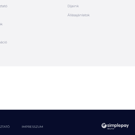
ztató
Díjaink
Állásajánlatok
ók
máció
OZTATÓ
IMPRESSZUM