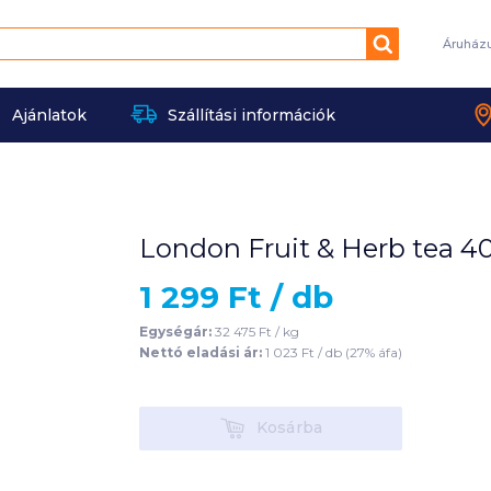
Keresés
Áruház
Ajánlatok
Szállítási információk
London Fruit & Herb tea 40
1 299
Ft /
db
Egységár:
32 475
Ft /
kg
Nettó eladási ár:
1 023
Ft /
db
(
27
% áfa)
Kosárba
Kosárba