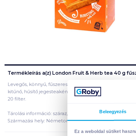
Termékleírás a(z)
London Fruit & Herb tea 40 g fűs
Levegős, könnyű, fűszeres narancs ízesítésű tea, íze vissz
kitűnő, hűsítő jegesteaként!
20 filter.
Beleegyezés
Tárolási információ: száraz, hűvös helyen tárolandó!
Származási hely: Németország
Ez a weboldal sütiket haszn