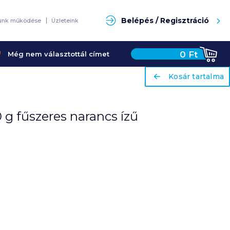
Keresés
Belépés / Regisztráció
unk működése
Üzleteink
0
Ft
Még nem választottál címet
ariaLabel
ariaLabel
Kosár tartalma
Kosár tartalma
 g fűszeres narancs ízű