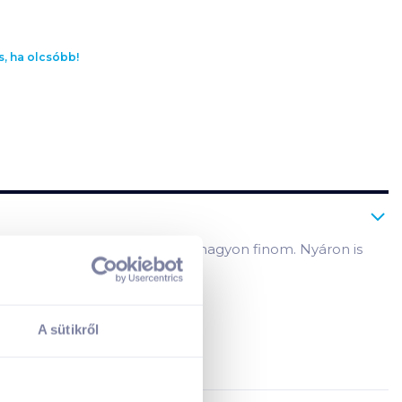
s, ha olcsóbb!
es téli ital, ízesítés nélkül is nagyon finom. Nyáron is
A sütikről