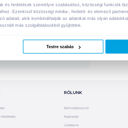
 ízű
termék összetevői:
mak és hirdetések személyre szabásához, közösségi funkciók biz
hez. Ezenkívül közösségi média-, hirdető- és elemező partner
zó adatait, akik kombinálhatják az adatokat más olyan adatokka
Megosztás
sznált más szolgáltatásokból gyűjtöttek.
!
Testre szabás
K
RÓLUNK
ése
Bemutatkozunk
 feltételek
Kapcsolat
Üzleteink