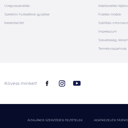
Üvegvisszaváltás
Adatkezelési tájéko
Szelektív hulladékok gyűjtése
Fizetési módok
Kerekítsd fel!
Szállítási informáci
Impresszum
Szavatosság, rekla
Termékvisszahívás
Kövess minket!
ÁLTALÁNOS SZERZŐDÉSI FELTÉTELEK
ADATKEZELÉSI TÁJÉK