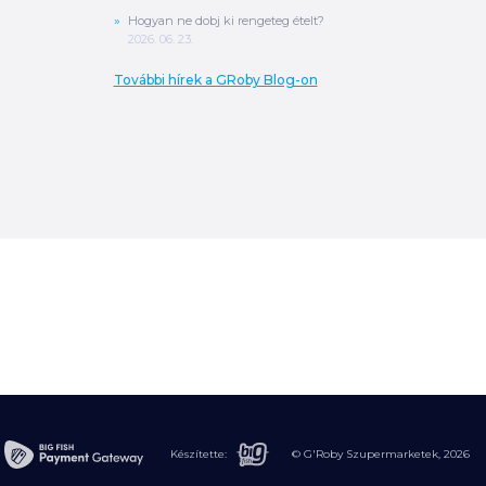
Hogyan ne dobj ki rengeteg ételt?
2026. 06. 23.
További hírek a GRoby Blog-on
0
Ft
ÖSSZESEN
A végösszeg a szállítás költségét, illetve
MPL szállítás esetén a csomagolási
költséget nem tartalmazza.
További
információ
Készítette:
© G'Roby Szupermarketek,
2026
MEGRENDELÉS