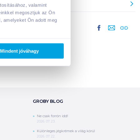
tosításához, valamint
A kosarad jelenleg üres.
einkkel megosztjuk az Ön
Adj hozzá termékeket!
l, amelyeket Ön adott meg
Mindent jóváhagy
GROBY BLOG
Ne csak forrón idd!
2026. 07. 23.
Különleges jégkrémek a világ körül
2026. 07. 22.