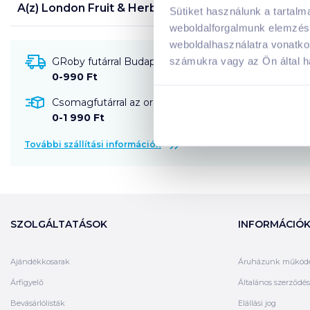
A(z)
London Fruit & Herb tea 40 g fűszeres narancs
Sütiket használunk a tartal
weboldalforgalmunk elemzésé
weboldalhasználatra vonatko
számukra vagy az Ön által ha
GRoby futárral Budapestre és környékére szállítható
0-990 Ft
Csomagfutárral az ország egész területére szállítható
0-1 990 Ft
További szállítási információk
SZOLGÁLTATÁSOK
INFORMÁCIÓ
Ajándékkosarak
Áruházunk működ
Árfigyelő
Általános szerződési
Bevásárlólisták
Elállási jog