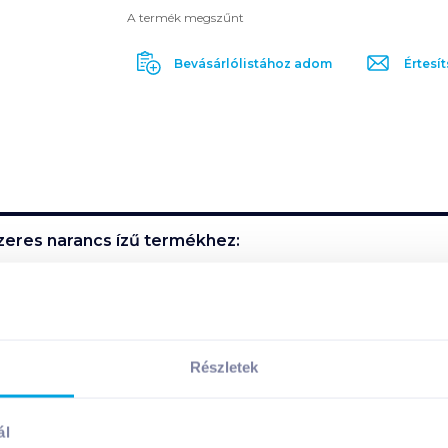
A termék megszűnt
Bevásárlólistához adom
Értesít
zeres narancs ízű
termékhez:
afogott, harmonikus, nincs túlbonyolítva. Egyszerű, de tökélet
Részletek
ál