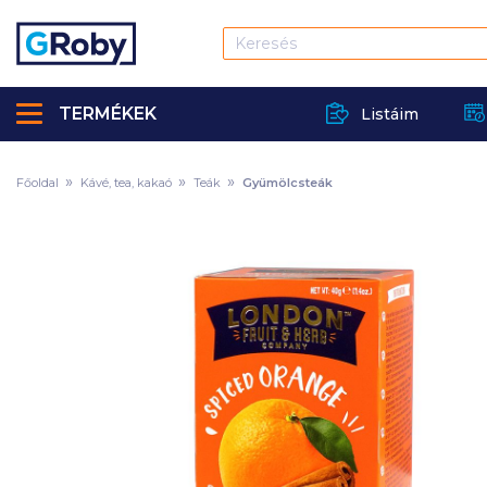
TERMÉKEK
Listáim
Főoldal
Kávé, tea, kakaó
Teák
Gyümölcsteák