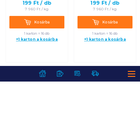
199
Ft /
db
199
Ft /
db
7 960
Ft /
kg
7 960
Ft /
kg
Kosárba
Kosárba
Kosárba
Kosárba
1 karton = 16 db
1 karton = 16 db
+1 karton a kosárba
+1 karton a kosárba
SZOLGÁLTATÁSOK
Ajándékkosarak
INFORMÁCIÓK
Árfigyelő
Áruházunk működése
Bevásárlólisták
RÓLUNK
Általános szerződési feltételek
Üvegvisszaváltás