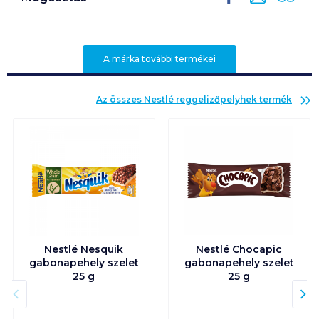
A márka további termékei
Az összes
Nestlé reggelizőpelyhek
termék
Nestlé Nesquik
Nestlé Chocapic
gabonapehely szelet
gabonapehely szelet
25 g
25 g