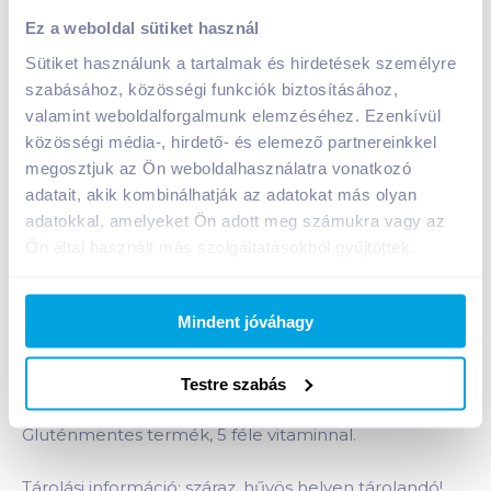
Nestlé Corn Flakes kukoricapehely 250 g
Ez a weboldal sütiket használ
gluténmentes
Sütiket használunk a tartalmak és hirdetések személyre
A termék jelenleg nem elérhető
szabásához, közösségi funkciók biztosításához,
valamint weboldalforgalmunk elemzéséhez. Ezenkívül
közösségi média-, hirdető- és elemező partnereinkkel
Bevásárlólistához adom
Értesíts, ha olcsóbb!
megosztjuk az Ön weboldalhasználatra vonatkozó
adatait, akik kombinálhatják az adatokat más olyan
adatokkal, amelyeket Ön adott meg számukra vagy az
Ön által használt más szolgáltatásokból gyűjtöttek.
Termékleírás a(z)
Nestlé Corn Flakes
kukoricapehely 250 g
gluténmentes
termékhez:
Mindent jóváhagy
A finom, ropogós Nestlé Corn Flakes kiváló
minőségű kukoricából készült gabonapehely, a
változatos és kiegyensúlyozott étrend részeként
Testre szabás
ideális reggeli lehet az egész családnak.
Gluténmentes termék, 5 féle vitaminnal.
Tárolási információ: száraz, hűvös helyen tárolandó!