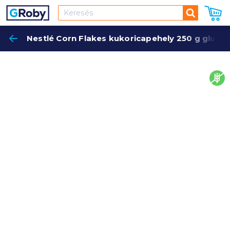
Keresés
Nestlé Corn Flakes kukoricapehely 250 g glut
Keres
glut