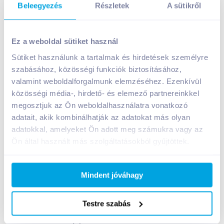
Beleegyezés
Részletek
A sütikről
Vileda Univerzális törlőkendő 3 db
Ez a weboldal sütiket használ
1 099
Ft /
db
Sütiket használunk a tartalmak és hirdetések személyre
Egységár:
366
Ft /
1db
Nettó eladási ár:
865
Ft /
db
(
27
% áfa)
szabásához, közösségi funkciók biztosításához,
valamint weboldalforgalmunk elemzéséhez. Ezenkívül
közösségi média-, hirdető- és elemező partnereinkkel
Kosárba
Kosárba
megosztjuk az Ön weboldalhasználatra vonatkozó
adatait, akik kombinálhatják az adatokat más olyan
adatokkal, amelyeket Ön adott meg számukra vagy az
1 karton = 18 db
+1 karton a kosárba
Ön által használt más szolgáltatásokból gyűjtöttek.
Mindent jóváhagy
Bevásárlólistához adom
Értesíts, ha olcsóbb!
Testre szabás
Termékleírás a(z)
Vileda Univerzális törlőkendő