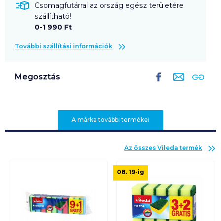
Csomagfutárral az ország egész területére
szállítható!
0-1 990 Ft
További szállítási információk
Megosztás
A márka további termékei
Az összes
Vileda
termék
08. 19
-ig