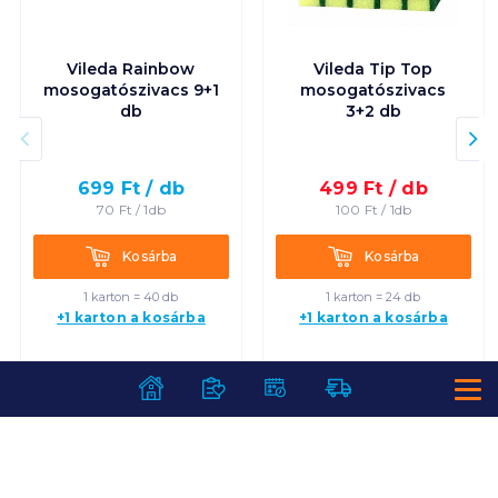
Vileda Rainbow
Vileda Tip Top
mosogatószivacs 9+1
mosogatószivacs
db
3+2 db
699
Ft /
db
499
Ft /
db
70
Ft /
1db
100
Ft /
1db
Kosárba
Kosárba
Kosárba
Kosárba
1 karton = 40 db
1 karton = 24 db
+1 karton a kosárba
+1 karton a kosárba