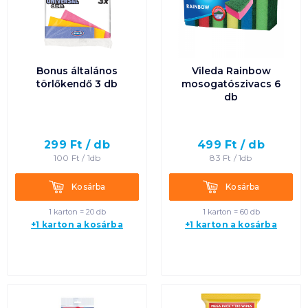
Bonus általános
Vileda Rainbow
törlőkendő 3 db
mosogatószivacs 6
db
299
Ft /
db
499
Ft /
db
100
Ft /
1db
83
Ft /
1db
Kosárba
Kosárba
Kosárba
Kosárba
1 karton = 20 db
1 karton = 60 db
+1 karton a kosárba
+1 karton a kosárba