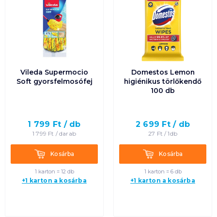
Vileda Supermocio
Domestos Lemon
Soft gyorsfelmosófej
higiénikus törlőkendő
100 db
1 799
Ft /
db
2 699
Ft /
db
1 799
Ft /
darab
27
Ft /
1db
Kosárba
Kosárba
Kosárba
Kosárba
1 karton = 12 db
1 karton = 6 db
+1 karton a kosárba
+1 karton a kosárba