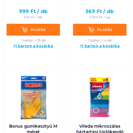
999
Ft /
db
569
Ft /
db
999
Ft /
db
2 995
Ft /
kg
Kosárba
Kosárba
Kosárba
Kosárba
1 karton = 35 db
1 karton = 4 db
+1 karton a kosárba
+1 karton a kosárba
Bonus gumikesztyű M
Vileda mikroszálas
méret
háztartási törlőkendő