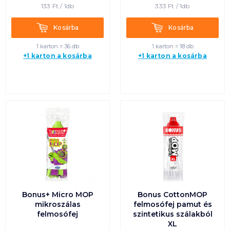
133
Ft /
1db
333
Ft /
1db
Kosárba
Kosárba
Kosárba
Kosárba
1 karton = 36 db
1 karton = 18 db
+1 karton a kosárba
+1 karton a kosárba
Bonus+ Micro MOP
Bonus CottonMOP
mikroszálas
felmosófej pamut és
felmosófej
szintetikus szálakból
XL