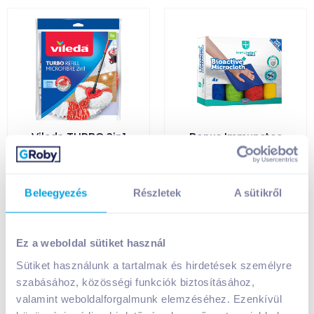
Vileda TURBO 2in1
Bonus Immunetec
gyorsfelmosó fej
Bioactive+
utántöltő
mikroszálas
törlőkendő 4 db 31x31
cm
Beleegyezés
Részletek
A sütikről
3 690
Ft /
db
1 990
Ft /
db
3 690
Ft /
darab
498
Ft /
1db
Ez a weboldal sütiket használ
Kosárba
Kosárba
Kosárba
Kosárba
Sütiket használunk a tartalmak és hirdetések személyre
1 karton = 6 db
1 karton = 11 db
szabásához, közösségi funkciók biztosításához,
+1 karton a kosárba
+1 karton a kosárba
valamint weboldalforgalmunk elemzéséhez. Ezenkívül