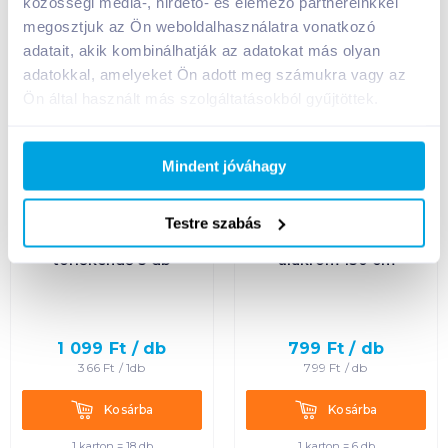
közösségi média-, hirdető- és elemező partnereinkkel
megosztjuk az Ön weboldalhasználatra vonatkozó
adatait, akik kombinálhatják az adatokat más olyan
adatokkal, amelyeket Ön adott meg számukra vagy az
Ön által használt más szolgáltatásokból gyűjtöttek.
Mindent jóváhagy
Testre szabás
Vileda Univerzális
Bonus felmosónyél,
törlőkendő 3 db
alukróm 130 cm
1 099
Ft /
db
799
Ft /
db
366
Ft /
1db
799
Ft /
db
Kosárba
Kosárba
Kosárba
Kosárba
1 karton = 18 db
1 karton = 6 db