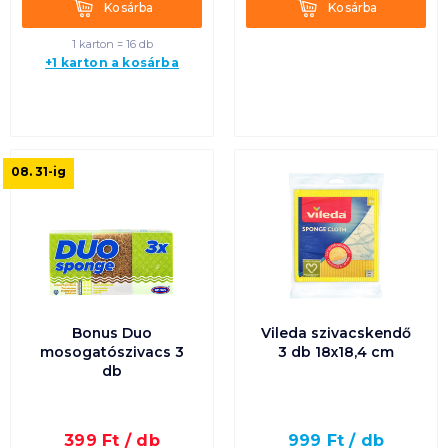
Kosárba
Kosárba
Kosárba
Kosárba
1 karton = 16 db
+1 karton a kosárba
08. 31
-ig
Bonus Duo
Vileda szivacskendő
mosogatószivacs 3
3 db 18x18,4 cm
db
399
Ft /
db
999
Ft /
db