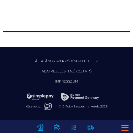
Szavatosság, reklamáció
2026. 06. 23.
Termékvisszahívás
További hírek a GRoby Blog-on
ÁLTALÁNOS SZERZŐDÉSI FELTÉTELEK
ADATKEZELÉSI TÁJÉKOZTATÓ
IMPRESSZUM
Készítette:
© G'Roby Szupermarketek,
2026