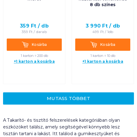
8 db színes
359
Ft /
db
3 990
Ft /
db
359
Ft /
darab
499
Ft /
1db
Kosárba
Kosárba
Kosárba
Kosárba
1 karton = 200 db
1 karton = 10 db
+1 karton a kosárba
+1 karton a kosárba
MUTASS TÖBBET
A Takarító- és tisztító felszerelések kategóriában olyan
eszközöket találsz, amely segítségével könnyebb lesz
tisztán tartani a lakást. Itt találod a gumikesztyűket és