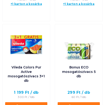
+1 karton a kosárba
+1 karton a kosárba
Vileda Colors Pur
Bonus ECO
Active
mosogatószivacs 5
mosogatószivacs 3+1
db
db
1 199
Ft /
db
299
Ft /
db
300
Ft /
1db
60
Ft /
1db