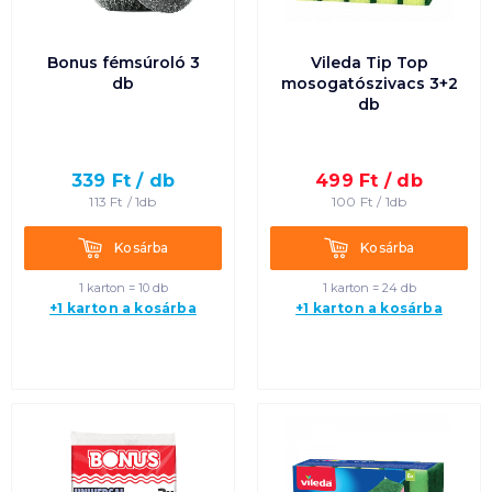
Bonus fémsúroló 3
Vileda Tip Top
db
mosogatószivacs 3+2
db
339
Ft /
db
499
Ft /
db
113
Ft /
1db
100
Ft /
1db
Kosárba
Kosárba
Kosárba
Kosárba
1 karton = 10 db
1 karton = 24 db
+1 karton a kosárba
+1 karton a kosárba