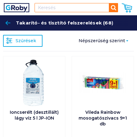
Keresés
Takarító- és tisztító felszerelések (68)
Keres
Szűrések
Népszerűség szerint
Népszerűség szerint
Ár szerint növekvő
Ár szerint csökkenő
Egységár szerint
növekvő
Ioncserélt (desztillált)
Vileda Rainbow
lágy víz 5 l JP-ION
mosogatószivacs 9+1
db
Egységár szerint
csökkenő