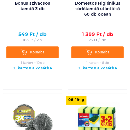
Bonus szivacsos
Domestos Higiénikus
kendő 3 db
törlőkendő utántöltő
60 db ocean
549
Ft /
db
1 399
Ft /
db
183
Ft /
1db
23
Ft /
1db
Kosárba
Kosárba
Kosárba
Kosárba
1 karton = 10 db
1 karton = 6 db
+1 karton a kosárba
+1 karton a kosárba
08. 19
-ig