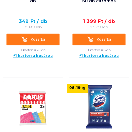
db
60 db citromos
349
Ft /
db
1 399
Ft /
db
35
Ft /
1db
23
Ft /
1db
Kosárba
Kosárba
Kosárba
Kosárba
1 karton = 20 db
1 karton = 6 db
+1 karton a kosárba
+1 karton a kosárba
08. 19
-ig