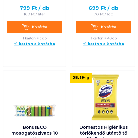
799
Ft /
db
699
Ft /
db
Termék neve A-Z
160
Ft /
liter
70
Ft /
1db
Termék neve Z-A
Kosárba
Kosárba
Kosárba
Kosárba
1 karton = 3 db
1 karton = 40 db
+1 karton a kosárba
+1 karton a kosárba
08. 19
-ig
BonusECO
Domestos Higiénikus
mosogatószivacs 10
törlőkendő utántöltő