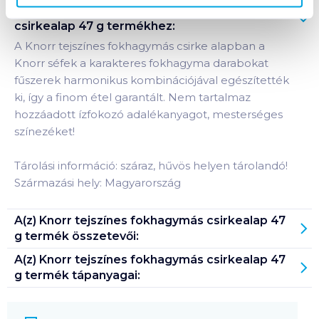
Termékleírás a(z)
Knorr tejszínes fokhagymás
csirkealap 47 g
termékhez:
A Knorr tejszínes fokhagymás csirke alapban a
Knorr séfek a karakteres fokhagyma darabokat
fűszerek harmonikus kombinációjával egészítették
ki, így a finom étel garantált. Nem tartalmaz
hozzáadott ízfokozó adalékanyagot, mesterséges
színezéket!
Tárolási információ: száraz, hűvös helyen tárolandó!
Származási hely: Magyarország
A(z)
Knorr tejszínes fokhagymás csirkealap 47
g
termék összetevői:
A(z)
Knorr tejszínes fokhagymás csirkealap 47
g
termék tápanyagai: