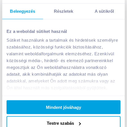
Beleegyezés
Részletek
A sütikről
Knorr tejszínes fokhagymás csirkealap 47 g
499
Ft /
db
Ez a weboldal sütiket használ
Egységár:
10 617
Ft /
kg
Sütiket használunk a tartalmak és hirdetések személyre
Nettó eladási ár:
393
Ft /
db
(
27
% áfa)
szabásához, közösségi funkciók biztosításához,
valamint weboldalforgalmunk elemzéséhez. Ezenkívül
közösségi média-, hirdető- és elemező partnereinkkel
Kosárba
Kosárba
megosztjuk az Ön weboldalhasználatra vonatkozó
adatait, akik kombinálhatják az adatokat más olyan
adatokkal, amelyeket Ön adott meg számukra vagy az
A termék megszűnt
Ön által használt más szolgáltatásokból gyűjtöttek.
Mindent jóváhagy
Bevásárlólistához adom
Értesíts, ha olcsóbb!
Testre szabás