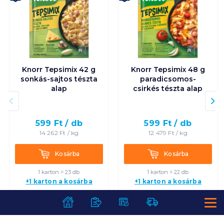
Knorr Tepsimix 42 g
Knorr Tepsimix 48 g
sonkás-sajtos tészta
paradicsomos-
alap
csirkés tészta alap
599
Ft /
db
599
Ft /
db
14 262
Ft /
kg
12 479
Ft /
kg
Kosárba
Kosárba
Kosárba
Kosárba
1 karton = 23 db
1 karton = 22 db
+1 karton a kosárba
+1 karton a kosárba