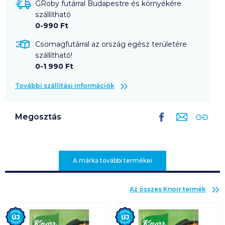
GRoby futárral Budapestre és környékére
szállítható
0-990 Ft
Csomagfutárral az ország egész területére
szállítható!
0-1 990 Ft
További szállítási információk
Megosztás
A márka további termékei
Az összes
Knorr
termék
Új
Új