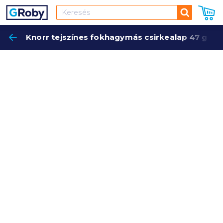
Keresés
Knorr tejszínes fokhagymás csirkealap 47 g
Keres