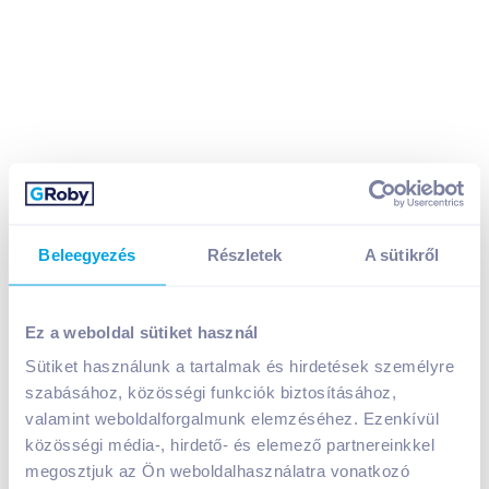
Beleegyezés
Részletek
A sütikről
Ez a weboldal sütiket használ
London Fruit & Herb tea 40 g citrom-gyömbér ízű
Sütiket használunk a tartalmak és hirdetések személyre
1 299
Ft /
db
szabásához, közösségi funkciók biztosításához,
valamint weboldalforgalmunk elemzéséhez. Ezenkívül
Egységár:
32 475
Ft /
kg
Nettó eladási ár:
1 023
Ft /
db
(
27
% áfa)
közösségi média-, hirdető- és elemező partnereinkkel
megosztjuk az Ön weboldalhasználatra vonatkozó