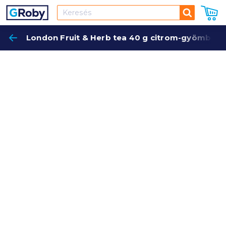
Keresés
London Fruit & Herb tea 40 g citrom-gyömbér í
Keres