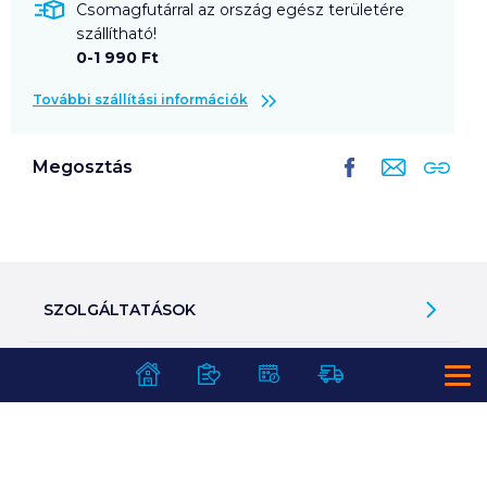
Csomagfutárral az ország egész területére
szállítható!
0-1 990 Ft
További szállítási információk
Megosztás
SZOLGÁLTATÁSOK
Ajándékkosarak
INFORMÁCIÓK
Árfigyelő
Áruházunk működése
Bevásárlólisták
RÓLUNK
Általános szerződési feltételek
Üvegvisszaváltás
Bemutatkozunk
Elállási jog
Szelektív hulladékok gyűjtése