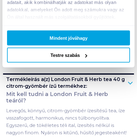
adatait, akik kombinálhatják az adatokat más olyan
Kosárba
Kosárba
adatokkal, amelyeket Ön adott meg számukra vagy az
Ön által használt más szolgáltatásokból gyűjtöttek.
A termék megszűnt
Mindent jóváhagy
Bevásárlólistához adom
Értesíts, ha olcsóbb!
Testre szabás
Termékleírás a(z)
London Fruit & Herb tea 40 g
citrom-gyömbér ízű
termékhez:
Mit kell tudni a London Fruit & Herb
teáról?
Levegős, könnyű, citrom-gyömbér ízesítésű tea, íze
visszafogott, harmonikus, nincs túlbonyolítva.
Egyszerű, de tökéletes téli ital, ízesítés nélkül is
nagyon finom. Nyáron is kitűnő, hűsítő jegesteaként!