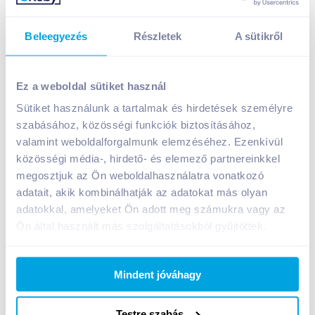
Beleegyezés
Részletek
A sütikről
Univer ketchup 470 g E-szám mentes
1 089
Ft /
db
Ez a weboldal sütiket használ
Egységár:
2 317
Ft /
kg
Sütiket használunk a tartalmak és hirdetések személyre
Nettó eladási ár:
857
Ft /
db
(
27
% áfa)
szabásához, közösségi funkciók biztosításához,
valamint weboldalforgalmunk elemzéséhez. Ezenkívül
közösségi média-, hirdető- és elemező partnereinkkel
Kosárba
Kosárba
megosztjuk az Ön weboldalhasználatra vonatkozó
adatait, akik kombinálhatják az adatokat más olyan
1 karton = 9 db
adatokkal, amelyeket Ön adott meg számukra vagy az
+1 karton a kosárba
Ön által használt más szolgáltatásokból gyűjtöttek.
Mindent jóváhagy
Bevásárlólistához adom
Értesíts, ha olcsóbb!
Testre szabás