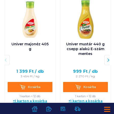
Univer majonéz 405
Univer mustár 440 g
g
csepp alakú E-szám
mentes
1 399
Ft /
db
999
Ft /
db
3 454
Ft /
kg
2 270
Ft /
kg
Kosárba
Kosárba
Kosárba
Kosárba
1 karton = 12 db
1 karton = 12 db
+1 karton a kosárba
+1 karton a kosárba