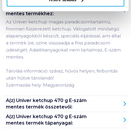
Termékleírás a(z)
Univer ketchup 470 g E-szám
mentes
termékhez:
Az Univer ketchup magas paradicsomtartalmú,
finoman fűszerezett ketchup. Válogatott minőségű
alapanyagokból készült, speciális eljárással, ami által
a termék íze, színe visszaadja a friss paradicsom
üdeségét. Adalékanyagokat nem tartalmaz, E-szám
mentes.
Tárolási információ: száraz, hűvös helyen, felbontás
után hűtve tárolandó!
Származási hely: Magyarország
A(z)
Univer ketchup 470 g E-szám
mentes
termék összetevői:
A(z)
Univer ketchup 470 g E-szám
mentes
termék tápanyagai: