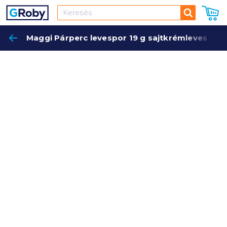
Keresés
Maggi Párperc levespor 19 g sajtkrémleves
Keres