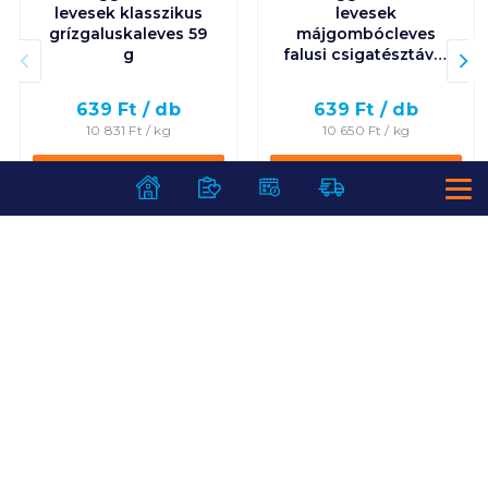
levesek klasszikus
levesek
grízgaluskaleves 59
májgombócleves
g
falusi csigatésztával
60 g
639
Ft /
db
639
Ft /
db
10 831
Ft /
kg
10 650
Ft /
kg
Kosárba
Kosárba
Kosárba
Kosárba
1 karton = 15 db
1 karton = 20 db
+1 karton a kosárba
+1 karton a kosárba
SZOLGÁLTATÁSOK
Ajándékkosarak