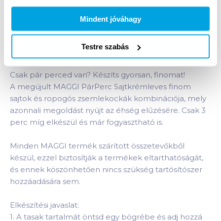
Bevásárlólistához adom
Értesíts, ha olcsóbb!
Mindent jóváhagy
Testre szabás
Termékleírás a(z)
Maggi Párperc levespor 19 g
sajtkrémleves
termékhez:
Csak pár perced van? Készíts gyorsan, finomat!
A megújult MAGGI PárPerc Sajtkrémleves finom
sajtok és ropogós zsemlekockák kombinációja, mely
azonnali megoldást nyújt az éhség elűzésére. Csak 3
perc míg elkészül és már fogyasztható is.
Minden MAGGI termék szárított összetevőkből
készül, ezzel biztosítják a termékek eltarthatóságát,
és ennek köszönhetően nincs szükség tartósítószer
hozzáadására sem.
Elkészítési javaslat:
1. A tasak tartalmát öntsd egy bögrébe és adj hozzá