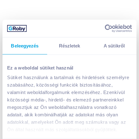
Beleegyezés
Részletek
A sütikről
Maggi Párperc levespor 19 g sajtkrémleves
299
Ft /
db
Ez a weboldal sütiket használ
Egységár:
15 737
Ft /
kg
Nettó eladási ár:
235
Ft /
db
(
27
% áfa)
Sütiket használunk a tartalmak és hirdetések személyre
szabásához, közösségi funkciók biztosításához,
valamint weboldalforgalmunk elemzéséhez. Ezenkívül
Kosárba
Kosárba
közösségi média-, hirdető- és elemező partnereinkkel
megosztjuk az Ön weboldalhasználatra vonatkozó
adatait, akik kombinálhatják az adatokat más olyan
1 karton = 30 db
+1 karton a kosárba
adatokkal, amelyeket Ön adott meg számukra vagy az
Ön által használt más szolgáltatásokból gyűjtöttek.