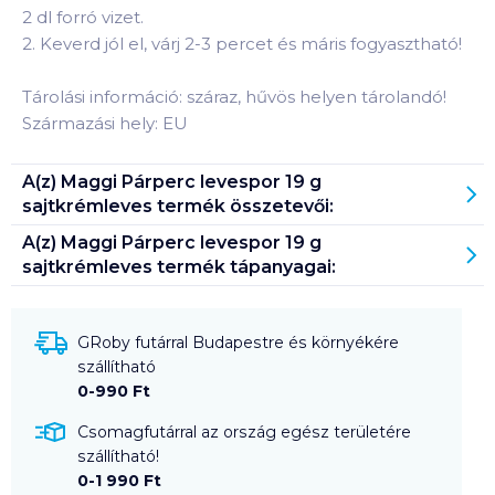
2 dl forró vizet.
2. Keverd jól el, várj 2-3 percet és máris fogyasztható!
Tárolási információ: száraz, hűvös helyen tárolandó!
Származási hely: EU
A(z)
Maggi Párperc levespor 19 g
sajtkrémleves
termék összetevői:
A(z)
Maggi Párperc levespor 19 g
sajtkrémleves
termék tápanyagai:
GRoby futárral Budapestre és környékére
szállítható
0-990 Ft
Csomagfutárral az ország egész területére
szállítható!
0-1 990 Ft