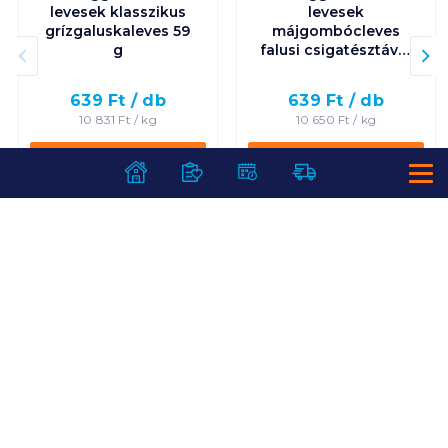
levesek klasszikus
levesek
grízgaluskaleves 59
májgombócleves
g
falusi csigatésztával
60 g
639
Ft /
db
639
Ft /
db
10 831
Ft /
kg
10 650
Ft /
kg
Kosárba
Kosárba
Kosárba
Kosárba
1 karton = 15 db
1 karton = 20 db
+1 karton a kosárba
+1 karton a kosárba
SZOLGÁLTATÁSOK
Ajándékkosarak