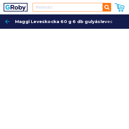
Keresés
Maggi Leveskocka 60 g 6 db gulyásleves
Keres