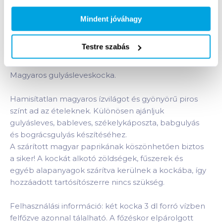
Bevásárlólistához adom
Értesíts, ha olcsóbb!
Mindent jóváhagy
Testre szabás
Termékleírás a(z)
Maggi Leveskocka 60 g 6 db
gulyásleves
termékhez:
Magyaros gulyásleveskocka.
Hamisítatlan magyaros ízvilágot és gyönyörű piros
színt ad az ételeknek. Különösen ajánljuk
gulyásleves, bableves, székelykáposzta, babgulyás
és bográcsgulyás készítéséhez.
A szárított magyar paprikának köszönhetően biztos
a siker! A kockát alkotó zöldségek, fűszerek és
egyéb alapanyagok szárítva kerülnek a kockába, így
hozzáadott tartósítószerre nincs szükség.
Felhasználási információ: két kocka 3 dl forró vízben
felfőzve azonnal tálalható. A főzéskor elpárolgott