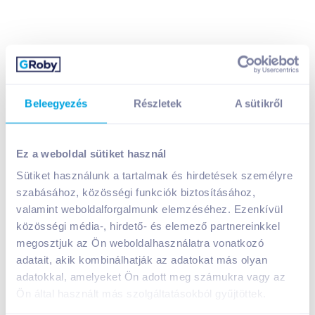
Beleegyezés
Részletek
A sütikről
Maggi Leveskocka 60 g 6 db gulyásleves
499
Ft /
db
Ez a weboldal sütiket használ
Egységár:
8 317
Ft /
kg
Nettó eladási ár:
393
Ft /
db
(
27
% áfa)
Sütiket használunk a tartalmak és hirdetések személyre
szabásához, közösségi funkciók biztosításához,
valamint weboldalforgalmunk elemzéséhez. Ezenkívül
Kosárba
Kosárba
közösségi média-, hirdető- és elemező partnereinkkel
megosztjuk az Ön weboldalhasználatra vonatkozó
adatait, akik kombinálhatják az adatokat más olyan
1 karton = 20 db
+1 karton a kosárba
adatokkal, amelyeket Ön adott meg számukra vagy az
Ön által használt más szolgáltatásokból gyűjtöttek.