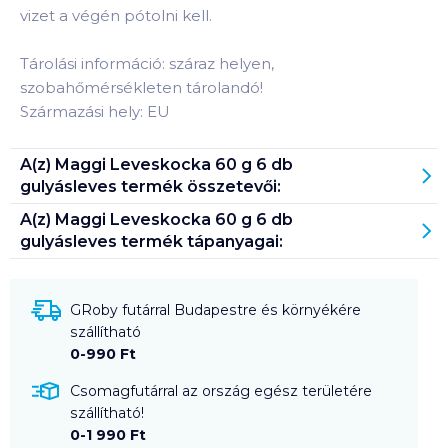
vizet a végén pótolni kell.
Tárolási információ: száraz helyen,
szobahőmérsékleten tárolandó!
Származási hely: EU
A(z)
Maggi Leveskocka 60 g 6 db
gulyásleves
termék összetevői:
A(z)
Maggi Leveskocka 60 g 6 db
gulyásleves
termék tápanyagai:
GRoby futárral Budapestre és környékére
szállítható
0-990 Ft
Csomagfutárral az ország egész területére
szállítható!
0-1 990 Ft