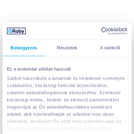
Beleegyezés
Részletek
A sütikről
Maggi Párperc levespor 12 g tyúkhúsleves
299
Ft /
db
Ez a weboldal sütiket használ
Egységár:
24 917
Ft /
kg
Nettó eladási ár:
235
Ft /
db
(
27
% áfa)
Sütiket használunk a tartalmak és hirdetések személyre
szabásához, közösségi funkciók biztosításához,
valamint weboldalforgalmunk elemzéséhez. Ezenkívül
Kosárba
Kosárba
közösségi média-, hirdető- és elemező partnereinkkel
megosztjuk az Ön weboldalhasználatra vonatkozó
1 karton = 26 db
adatait, akik kombinálhatják az adatokat más olyan
+1 karton a kosárba
adatokkal, amelyeket Ön adott meg számukra vagy az
Ön által használt más szolgáltatásokból gyűjtöttek.