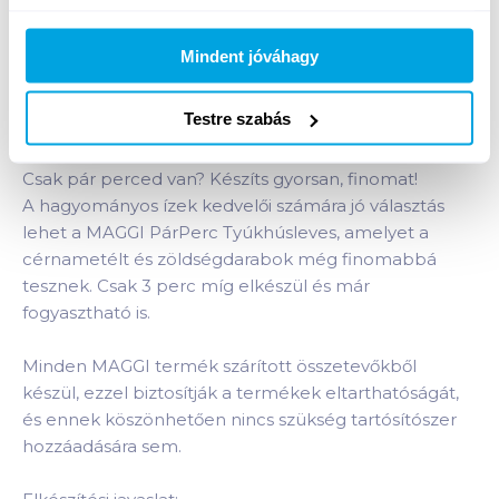
Bevásárlólistához adom
Értesíts, ha olcsóbb!
Mindent jóváhagy
Testre szabás
Termékleírás a(z)
Maggi Párperc levespor 12 g
tyúkhúsleves
termékhez:
Csak pár perced van? Készíts gyorsan, finomat!
A hagyományos ízek kedvelői számára jó választás
lehet a MAGGI PárPerc Tyúkhúsleves, amelyet a
cérnametélt és zöldségdarabok még finomabbá
tesznek. Csak 3 perc míg elkészül és már
fogyasztható is.
Minden MAGGI termék szárított összetevőkből
készül, ezzel biztosítják a termékek eltarthatóságát,
és ennek köszönhetően nincs szükség tartósítószer
hozzáadására sem.