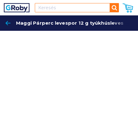
Keresés
Maggi Párperc levespor 12 g tyúkhúsleves
Keres