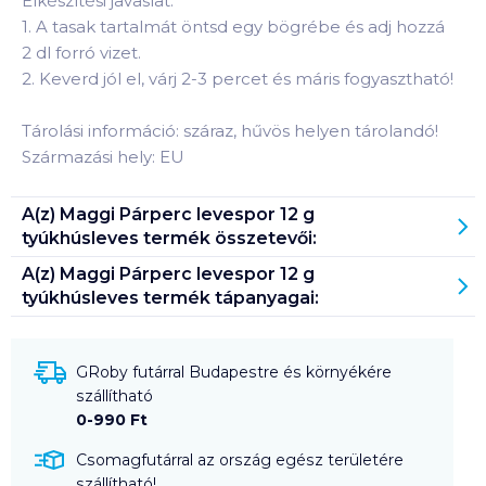
Elkészítési javaslat:
1. A tasak tartalmát öntsd egy bögrébe és adj hozzá
2 dl forró vizet.
2. Keverd jól el, várj 2-3 percet és máris fogyasztható!
Tárolási információ: száraz, hűvös helyen tárolandó!
Származási hely: EU
A(z)
Maggi Párperc levespor 12 g
tyúkhúsleves
termék összetevői:
A(z)
Maggi Párperc levespor 12 g
tyúkhúsleves
termék tápanyagai:
GRoby futárral Budapestre és környékére
szállítható
0-990 Ft
Csomagfutárral az ország egész területére
szállítható!