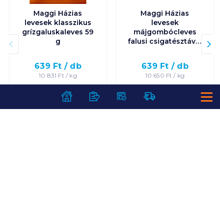
Maggi Házias
Maggi Házias
levesek klasszikus
levesek
grízgaluskaleves 59
májgombócleves
g
falusi csigatésztával
60 g
639
Ft /
db
639
Ft /
db
10 831
Ft /
kg
10 650
Ft /
kg
Kosárba
Kosárba
Kosárba
Kosárba
1 karton = 15 db
1 karton = 20 db
+1 karton a kosárba
+1 karton a kosárba
SZOLGÁLTATÁSOK