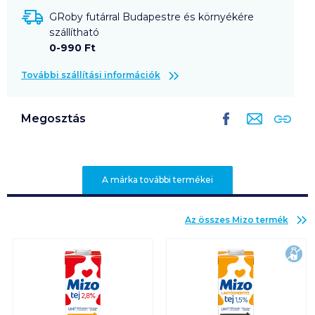
GRoby futárral Budapestre és környékére
szállítható
0-990 Ft
További szállítási információk
Megosztás
A márka további termékei
Az összes
Mizo
termék
lak