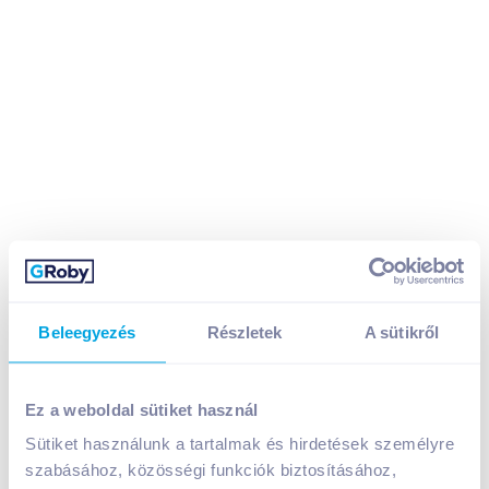
Beleegyezés
Részletek
A sütikről
Ez a weboldal sütiket használ
Mizo meggyes-csoki ízű tejital 450 ml
Sütiket használunk a tartalmak és hirdetések személyre
A termék jelenleg nem elérhető
szabásához, közösségi funkciók biztosításához,