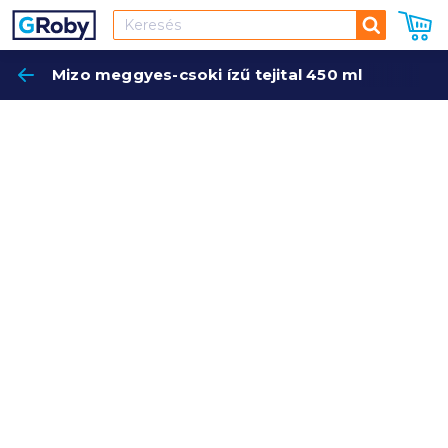
Keresés
Mizo meggyes-csoki ízű tejital 450 ml
Keres