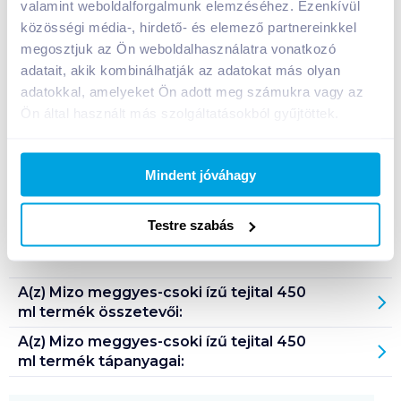
valamint weboldalforgalmunk elemzéséhez. Ezenkívül
közösségi média-, hirdető- és elemező partnereinkkel
Bevásárlólistához adom
Értesíts, ha olcsóbb!
megosztjuk az Ön weboldalhasználatra vonatkozó
adatait, akik kombinálhatják az adatokat más olyan
adatokkal, amelyeket Ön adott meg számukra vagy az
Ön által használt más szolgáltatásokból gyűjtöttek.
Termékleírás a(z)
Mizo meggyes-csoki ízű
tejital 450 ml
termékhez:
Nagyon magas hőmérsékleten hőkezelt,
Mindent jóváhagy
homogénezett meggyes-csoki ízű tejital.
Tárolási információ: hűtve, 0-7°C között tárolandó!
Testre szabás
Származási hely: Magyarország
A(z)
Mizo meggyes-csoki ízű tejital 450
ml
termék összetevői:
A(z)
Mizo meggyes-csoki ízű tejital 450
ml
termék tápanyagai: