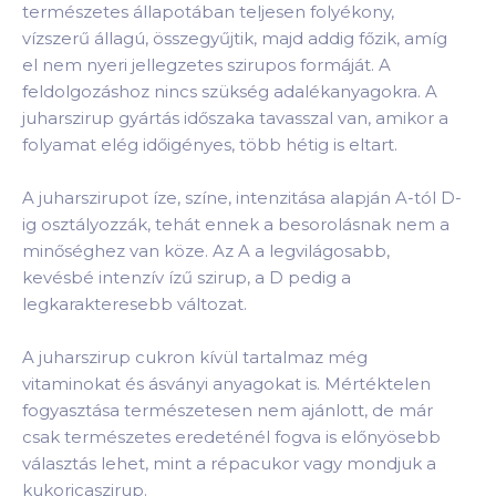
természetes állapotában teljesen folyékony,
vízszerű állagú, összegyűjtik, majd addig főzik, amíg
el nem nyeri jellegzetes szirupos formáját. A
feldolgozáshoz nincs szükség adalékanyagokra. A
juharszirup gyártás időszaka tavasszal van, amikor a
folyamat elég időigényes, több hétig is eltart.
A juharszirupot íze, színe, intenzitása alapján A-tól D-
ig osztályozzák, tehát ennek a besorolásnak nem a
minőséghez van köze. Az A a legvilágosabb,
kevésbé intenzív ízű szirup, a D pedig a
legkarakteresebb változat.
A juharszirup cukron kívül tartalmaz még
vitaminokat és ásványi anyagokat is. Mértéktelen
fogyasztása természetesen nem ajánlott, de már
csak természetes eredeténél fogva is előnyösebb
választás lehet, mint a répacukor vagy mondjuk a
kukoricaszirup.