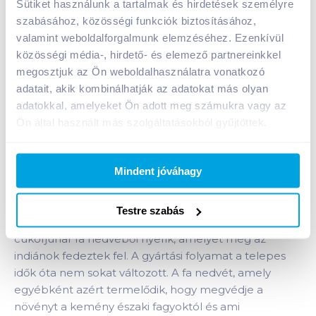
Sütiket használunk a tartalmak és hirdetések személyre
Kosárba
szabásához, közösségi funkciók biztosításához,
Kosárba
valamint weboldalforgalmunk elemzéséhez. Ezenkívül
közösségi média-, hirdető- és elemező partnereinkkel
1 karton = 12 db
megosztjuk az Ön weboldalhasználatra vonatkozó
+1 karton a kosárba
adatait, akik kombinálhatják az adatokat más olyan
adatokkal, amelyeket Ön adott meg számukra vagy az
Ön által használt más szolgáltatásokból gyűjtöttek.
Bevásárlólistához adom
Értesíts, ha olcsóbb!
Mindent jóváhagy
Termékleírás a(z)
Biorganik Bio Juharszirup 250
ml "C"
termékhez:
Testre szabás
A juharszirupot Észak-Amerika területén a
cukorjuhar fa nedvéből nyerik, amelyet még az
indiánok fedeztek fel. A gyártási folyamat a telepes
idők óta nem sokat változott. A fa nedvét, amely
egyébként azért termelődik, hogy megvédje a
növényt a kemény északi fagyoktól és ami