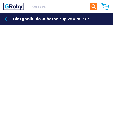
Keresés
Biorganik Bio Juharszirup 250 ml "C"
Keres