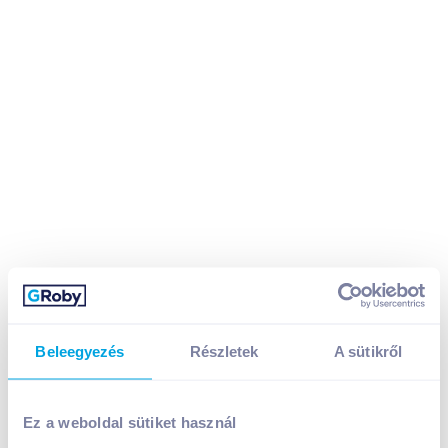
Biorganik Bio Juharszirup 250 ml "C"
Beleegyezés
Részletek
A sütikről
4 599
Ft /
db
Egységár:
18 396
Ft /
liter
Nettó eladási ár:
3 621
Ft /
db
(
27
% áfa)
Ez a weboldal sütiket használ