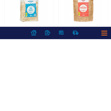
Biorganik Bio
Biorganik Bio
zabpehely 500 g
porcukor
gluténmentes
nádcukorból 500 g
1 199
Ft /
db
1 299
Ft /
db
2 398
Ft /
kg
2 598
Ft /
kg
Kosárba
Kosárba
Kosárba
Kosárba
1 karton = 14 db
1 karton = 15 db
+1 karton a kosárba
+1 karton a kosárba