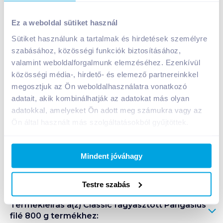
Classic fagyasztott Pangasius filé 800 g
Ez a weboldal sütiket használ
2 290
Ft /
db
Sütiket használunk a tartalmak és hirdetések személyre
Egységár:
2 863
Ft /
kg
szabásához, közösségi funkciók biztosításához,
Nettó eladási ár:
2 181
Ft /
db
(
5
% áfa)
valamint weboldalforgalmunk elemzéséhez. Ezenkívül
közösségi média-, hirdető- és elemező partnereinkkel
Kosárba
megosztjuk az Ön weboldalhasználatra vonatkozó
Kosárba
adatait, akik kombinálhatják az adatokat más olyan
adatokkal, amelyeket Ön adott meg számukra vagy az
1 karton = 12 db
Ön által használt más szolgáltatásokból gyűjtöttek.
+1 karton a kosárba
Mindent jóváhagy
Bevásárlólistához adom
Értesíts, ha olcsóbb!
Testre szabás
Termékleírás a(z)
Classic fagyasztott Pangasius
filé 800 g
termékhez: