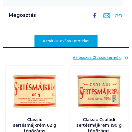
Megosztás
A márka további termékei
Az összes
Classic
termék
Classic
Classic Családi
sertésmájkrém 62 g
sertésmájkrém 190 g
tépőzáras
tépőzáras