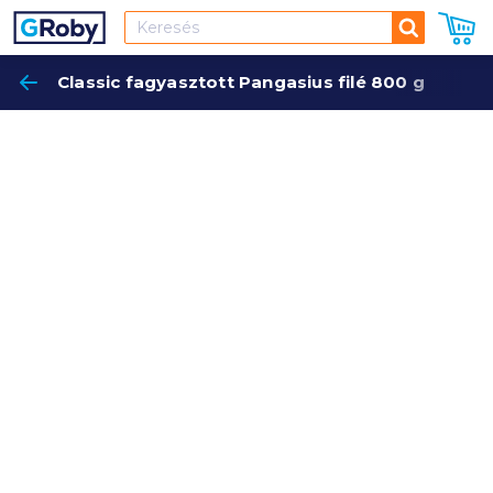
Keresés
Classic fagyasztott Pangasius filé 800 g
Keres