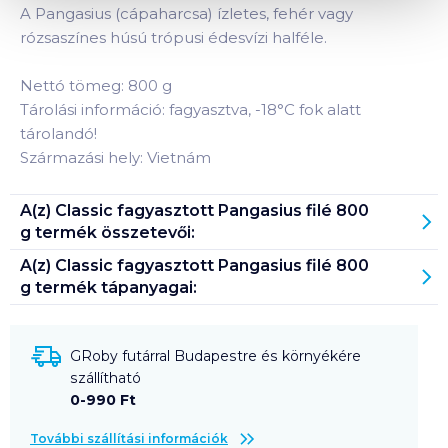
A Pangasius (cápaharcsa) ízletes, fehér vagy
rózsaszínes húsú trópusi édesvízi halféle.
Nettó tömeg: 800 g
Tárolási információ: fagyasztva, -18°C fok alatt
tárolandó!
Származási hely: Vietnám
A(z)
Classic fagyasztott Pangasius filé 800
g
termék összetevői:
A(z)
Classic fagyasztott Pangasius filé 800
g
termék tápanyagai:
GRoby futárral Budapestre és környékére
szállítható
0-990 Ft
További szállítási információk