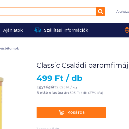
Keresés
Áruház
Ajánlatok
Szállítási információk
pástétomok
Classic Családi baromfimáj
499
Ft /
db
Egységár:
2 626
Ft /
kg
Nettó eladási ár:
393
Ft /
db
(
27
% áfa)
Kosárba
Kosárba
1 karton = 6 db