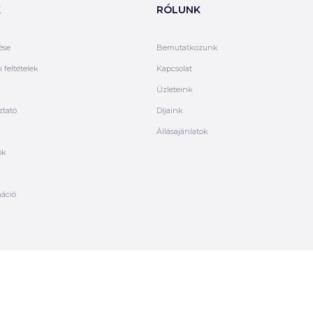
K
RÓLUNK
ése
Bemutatkozunk
 feltételek
Kapcsolat
Üzleteink
ztató
Díjaink
Állásajánlatok
ók
máció