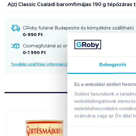
A(z)
Classic Családi baromfimájas 190 g tépőzáras
t
GRoby futárral Budapestre és környékére szállítható
0-990 Ft
Csomagfutárral az ország egész területére szállítható
0-1 990 Ft
Beleegyezés
További szállítási információk
Ez a weboldal sütiket haszn
Sütiket használunk a tartal
weboldalforgalmunk elemzésé
weboldalhasználatra vonatko
számukra vagy az Ön által ha