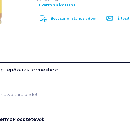
+1 karton a kosárba
Bevásárlólistához adom
Értesít
 g tépőzáras
termékhez:
n hűtve tárolandó!
ermék összetevői: