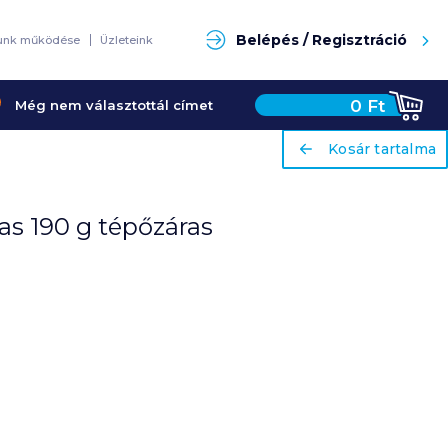
Keresés
Belépés / Regisztráció
unk működése
Üzleteink
0
Ft
Még nem választottál címet
ariaLabel
ariaLabel
Kosár tartalma
Kosár tartalma
as 190 g tépőzáras