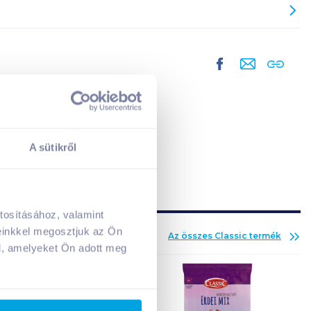
A sütikről
tosításához, valamint
A kosarad jelenleg üres.
einkkel megosztjuk az Ön
Az összes
Classic
termék
Adj hozzá termékeket!
l, amelyeket Ön adott meg