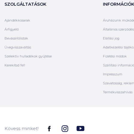
SZOLGÁLTATÁSOK
INFORMÁCIÓ
Ajándékkosarak
Áruházunk működ
Árfigyelő
Általános szerződési
Bevásárlólisták
Elállási jog
Üvegvisszaváltás
Adatkezelési tájéko
Szelektív hulladékok gyűjtése
Fizetési módok
Kerekítsd fel!
Szállítási informáci
Impresszum
Szavatosság, rekla
Termékvisszahívás
Kövess minket!