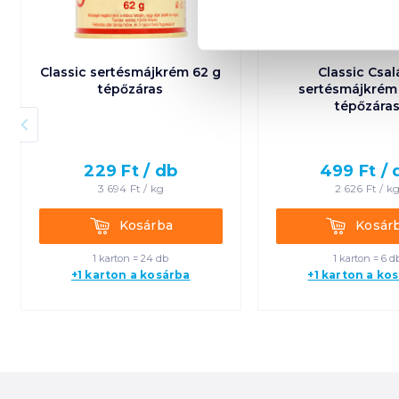
Classic sertésmájkrém 62 g
Classic Csal
tépőzáras
sertésmájkrém
tépőzára
229
Ft /
db
499
Ft /
3 694
Ft /
kg
2 626
Ft /
k
Kosárba
Kosárba
Kosárba
Kosár
1 karton = 24 db
1 karton = 6 d
+1 karton a kosárba
+1 karton a ko