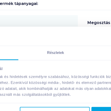
ermék tápanyagai:
Megosztás
!
Részletek
ál
A márka további termékei
mak és hirdetések személyre szabásához, közösségi funkciók biz
hez. Ezenkívül közösségi média-, hirdető- és elemező partner
zó adatait, akik kombinálhatják az adatokat más olyan adatokka
sznált más szolgáltatásokból gyűjtöttek.