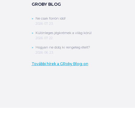
GROBY BLOG
Ne csak forrón idd!
2026. 07. 23.
Különleges jégkrémek a világ körül
2026. 07. 22.
Hogyan ne dobj ki rengeteg ételt?
2026. 06. 23.
További hírek a GRoby Blog-on
0
Ft
ÖSSZESEN