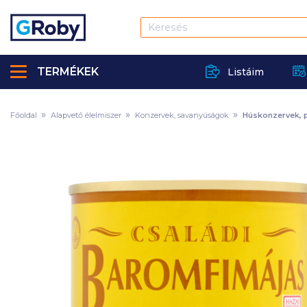
TERMÉKEK
Listáim
Főoldal
Alapvető élelmiszer
Konzervek, savanyúságok
Húskonzervek, 