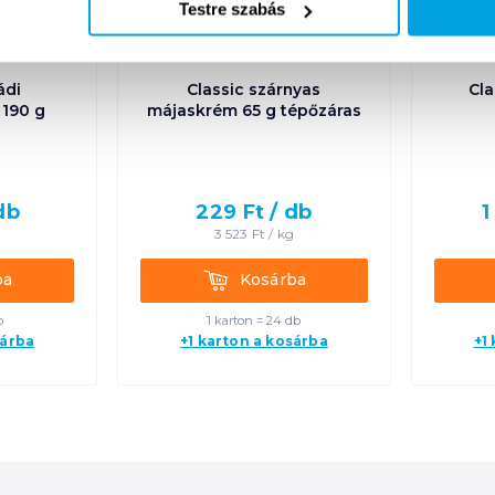
Testre szabás
ádi
Classic szárnyas
Cla
 190 g
májaskrém 65 g tépőzáras
s
db
229
Ft /
db
1
g
3 523
Ft /
kg
Kosárba
ba
Kosárba
b
1 karton = 24 db
sárba
+1 karton a kosárba
+1