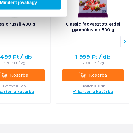
Mindent jóváhagy
ssic ruszli 400 g
Classic fagyasztott erdei
gyümölcsmix 500 g
 499
Ft /
db
1 999
Ft /
db
7 207
Ft /
kg
3 998
Ft /
kg
Kosárba
Kosárba
Kosárba
Kosárba
1 karton = 6 db
1 karton = 10 db
 karton a kosárba
+1 karton a kosárba