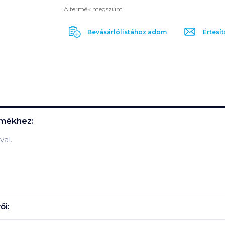
A termék megszűnt
Bevásárlólistához adom
Értesít
mékhez:
val.
ői: