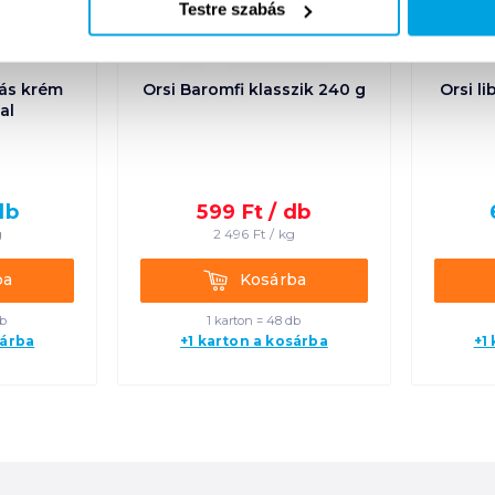
Testre szabás
gás krém
Orsi Baromfi klasszik 240 g
Orsi l
al
db
599
Ft /
db
g
2 496
Ft /
kg
Kosárba
ba
Kosárba
db
1 karton = 48 db
sárba
+1 karton a kosárba
+1