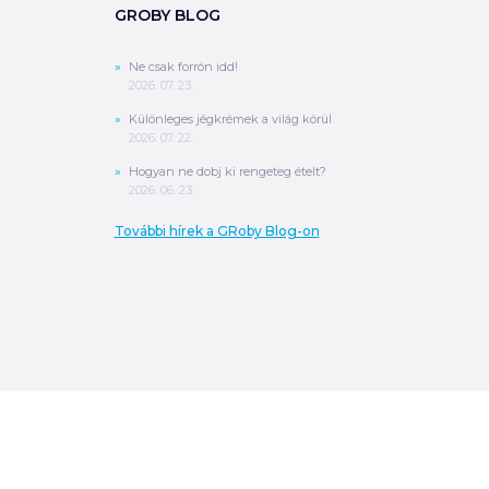
GROBY BLOG
Ne csak forrón idd!
2026. 07. 23.
Különleges jégkrémek a világ körül
2026. 07. 22.
Hogyan ne dobj ki rengeteg ételt?
2026. 06. 23.
További hírek a GRoby Blog-on
0
Ft
ÖSSZESEN