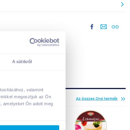
A sütikről
tosításához, valamint
A kosarad jelenleg üres.
einkkel megosztjuk az Ön
Az összes
Orsi
termék
Adj hozzá termékeket!
l, amelyeket Ön adott meg