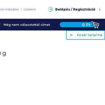
Keresés
Belépés / Regisztráció
unk működése
Üzleteink
0
Ft
Még nem választottál címet
ariaLabel
ariaLabel
Kosár tartalma
Kosár tartalma
0 g