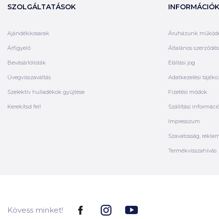
SZOLGÁLTATÁSOK
INFORMÁCIÓ
Ajándékkosarak
Áruházunk működ
Árfigyelő
Általános szerződési
Bevásárlólisták
Elállási jog
Üvegvisszaváltás
Adatkezelési tájéko
Szelektív hulladékok gyűjtése
Fizetési módok
Kerekítsd fel!
Szállítási informáci
Impresszum
Szavatosság, rekla
Termékvisszahívás
Kövess minket!