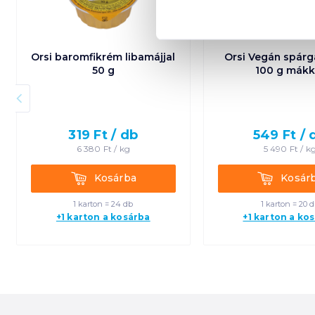
Orsi baromfikrém libamájjal
Orsi Vegán spár
50 g
100 g mákk
319
Ft /
db
549
Ft /
6 380
Ft /
kg
5 490
Ft /
k
Kosárba
Kosárba
Kosárba
Kosár
1 karton = 24 db
1 karton = 20 
+1 karton a kosárba
+1 karton a ko