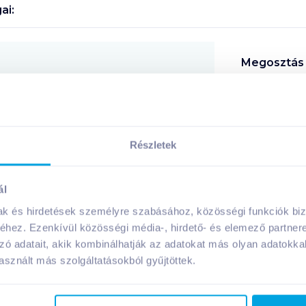
ai:
Megosztás
!
Részletek
ál
A márka további termékei
mak és hirdetések személyre szabásához, közösségi funkciók biz
hez. Ezenkívül közösségi média-, hirdető- és elemező partner
zó adatait, akik kombinálhatják az adatokat más olyan adatokka
sznált más szolgáltatásokból gyűjtöttek.
gluténmentes
laktózmentes