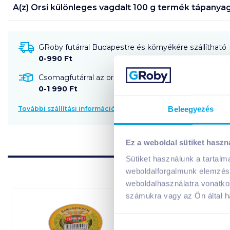
A(z)
Orsi különleges vagdalt 100 g
termék tápanyag
GRoby futárral Budapestre és környékére szállítható
0-990 Ft
Csomagfutárral az ország egész területére szállítható
0-1 990 Ft
Beleegyezés
További szállítási információk
Ez a weboldal sütiket haszn
Sütiket használunk a tartal
weboldalforgalmunk elemzésé
weboldalhasználatra vonatko
számukra vagy az Ön által ha