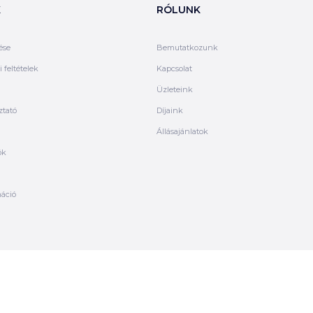
K
RÓLUNK
ése
Bemutatkozunk
 feltételek
Kapcsolat
Üzleteink
ztató
Díjaink
Állásajánlatok
ók
máció