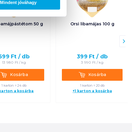
Mindent jóváhagy
ibamájpástétom 50 g
Orsi libamájas 100 g
699
Ft /
db
399
Ft /
db
13 980
Ft /
kg
3 990
Ft /
kg
Kosárba
Kosárba
Kosárba
Kosárba
1 karton = 24 db
1 karton = 20 db
 karton a kosárba
+1 karton a kosárba