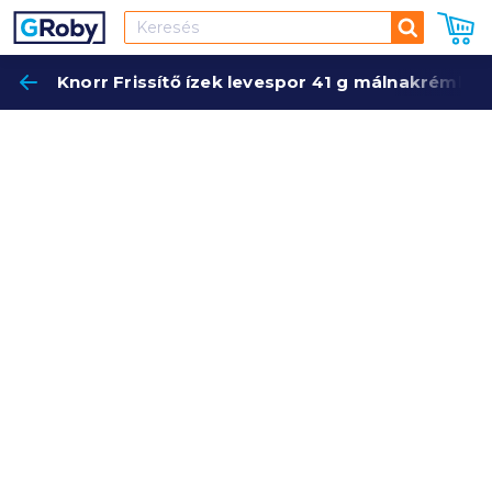
Keresés
Knorr Frissítő ízek levespor 41 g málnakrémle
Keres