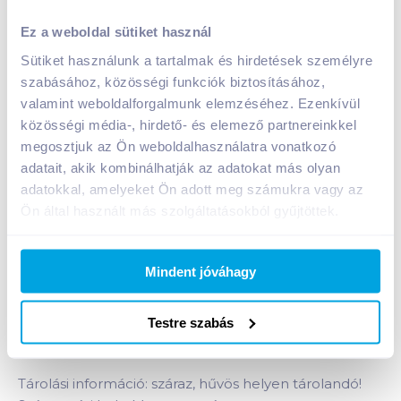
Knorr Frissítő ízek levespor 41 g málnakrémleves
Ez a weboldal sütiket használ
gyümölcsdarabokkal
Sütiket használunk a tartalmak és hirdetések személyre
A termék jelenleg nem elérhető
szabásához, közösségi funkciók biztosításához,
valamint weboldalforgalmunk elemzéséhez. Ezenkívül
közösségi média-, hirdető- és elemező partnereinkkel
Bevásárlólistához adom
Értesíts, ha olcsóbb!
megosztjuk az Ön weboldalhasználatra vonatkozó
adatait, akik kombinálhatják az adatokat más olyan
adatokkal, amelyeket Ön adott meg számukra vagy az
Ön által használt más szolgáltatásokból gyűjtöttek.
Termékleírás a(z)
Knorr Frissítő ízek levespor
41 g málnakrémleves
gyümölcsdarabokkal
termékhez:
Mindent jóváhagy
Nagyszerű ízek, természetesen! Krémes, frissítő
gyümölcsleves málna darabokkal. Tartósítószert,
hozzáadott ízfokozó adalékanyagot és mesterséges
Testre szabás
színezéket nem tartalmaz!
Tárolási információ: száraz, hűvös helyen tárolandó!