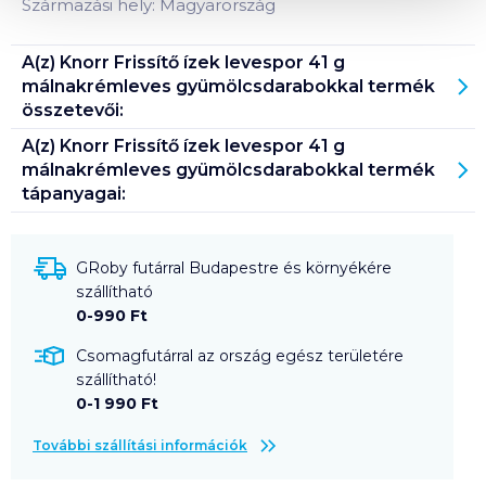
Származási hely: Magyarország
A(z)
Knorr Frissítő ízek levespor 41 g
málnakrémleves gyümölcsdarabokkal
termék
összetevői:
A(z)
Knorr Frissítő ízek levespor 41 g
málnakrémleves gyümölcsdarabokkal
termék
tápanyagai:
GRoby futárral Budapestre és környékére
szállítható
0-990 Ft
Csomagfutárral az ország egész területére
szállítható!
0-1 990 Ft
További szállítási információk