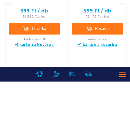
599
Ft /
db
599
Ft /
db
14 262
Ft /
kg
12 479
Ft /
kg
Kosárba
Kosárba
Kosárba
Kosárba
1 karton = 23 db
1 karton = 22 db
+1 karton a kosárba
+1 karton a kosárba
SZOLGÁLTATÁSOK
Ajándékkosarak
INFORMÁCIÓK
Árfigyelő
Áruházunk működése
Bevásárlólisták