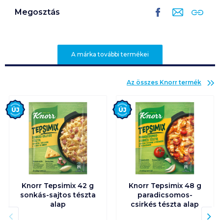
Megosztás
A márka további termékei
Az összes
Knorr
termék
Új
Új
Knorr Tepsimix 42 g
Knorr Tepsimix 48 g
sonkás-sajtos tészta
paradicsomos-
alap
csirkés tészta alap