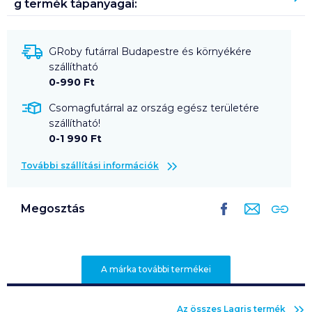
g
termék tápanyagai:
GRoby futárral Budapestre és környékére
szállítható
0-990 Ft
Csomagfutárral az ország egész területére
szállítható!
0-1 990 Ft
További szállítási információk
Megosztás
A márka további termékei
Az összes
Lagris
termék