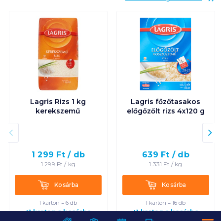
Lagris Rizs 1 kg
Lagris főzőtasakos
kerekszemű
előgőzőlt rizs 4x120 g
1 299
Ft /
db
639
Ft /
db
1 299
Ft /
kg
1 331
Ft /
kg
Kosárba
Kosárba
Kosárba
Kosárba
1 karton = 6 db
1 karton = 16 db
+1 karton a kosárba
+1 karton a kosárba