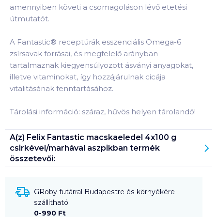
amennyiben követi a csomagoláson lévő etetési
útmutatót.
A Fantastic® receptúrák esszenciális Omega-6
zsírsavak forrásai, és megfelelő arányban
tartalmaznak kiegyensúlyozott ásványi anyagokat,
illetve vitaminokat, így hozzájárulnak cicája
vitalitásának fenntartásához.
Tárolási információ: száraz, hűvös helyen tárolandó!
A(z)
Felix Fantastic macskaeledel 4x100 g
csirkével/marhával aszpikban
termék
összetevői:
GRoby futárral Budapestre és környékére
szállítható
0-990 Ft