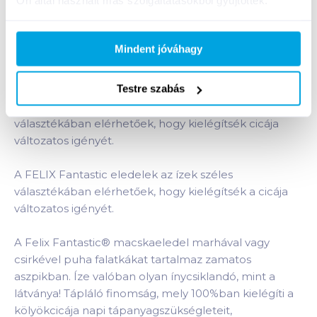
Ön által használt más szolgáltatásokból gyűjtöttek.
aszpikban
termékhez:
A FELIX Fantastic® termékek ellenállhatatlan
nedves macskaeledelek, olyan étvágygerjesztő
Mindent jóváhagy
látvánnyal, illattal és ízzel, mintha Ön készítette
volna. Minden tasak puha falatkákat tartalmaz
Testre szabás
zamatos aszpikban, melynek cicája nem tud majd
ellenállni! A FELIX Fantastic® eledelek az ízek széles
választékában elérhetőek, hogy kielégítsék cicája
változatos igényét.
A FELIX Fantastic eledelek az ízek széles
választékában elérhetőek, hogy kielégítsék a cicája
változatos igényét.
A Felix Fantastic® macskaeledel marhával vagy
csirkével puha falatkákat tartalmaz zamatos
aszpikban. Íze valóban olyan ínycsiklandó, mint a
látványa! Tápláló finomság, mely 100%ban kielégíti a
kölyökcicája napi tápanyagszükségleteit,