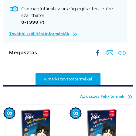
Csomagfutárral az ország egész területére
szállítható!
0-1 990 Ft
További szállítási információk
Megosztás
A márka további termékei
Az összes
Felix
termék
Új
Új