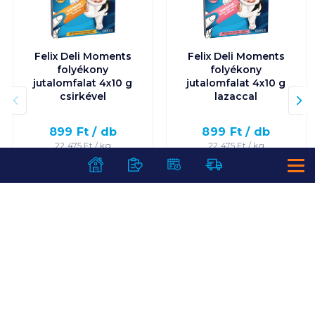
Felix Deli Moments
Felix Deli Moments
folyékony
folyékony
jutalomfalat 4x10 g
jutalomfalat 4x10 g
csirkével
lazaccal
899
Ft /
db
899
Ft /
db
22 475
Ft /
kg
22 475
Ft /
kg
Kosárba
Kosárba
Kosárba
Kosárba
1 karton = 11 db
1 karton = 11 db
+1 karton a kosárba
+1 karton a kosárba