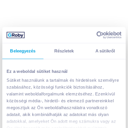
Beleegyezés
Részletek
A sütikről
Felix Fantastic macskaeledel 4x100 g
csirkével/marhával aszpikban
A termék jelenleg nem elérhető
Ez a weboldal sütiket használ
Sütiket használunk a tartalmak és hirdetések személyre
szabásához, közösségi funkciók biztosításához,
Bevásárlólistához adom
Értesíts, ha olcsóbb!
valamint weboldalforgalmunk elemzéséhez. Ezenkívül
közösségi média-, hirdető- és elemező partnereinkkel
megosztjuk az Ön weboldalhasználatra vonatkozó
adatait, akik kombinálhatják az adatokat más olyan
Termékleírás a(z)
Felix Fantastic macskaeledel
adatokkal, amelyeket Ön adott meg számukra vagy az
4x100 g csirkével/marhával