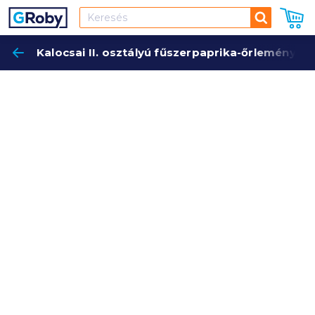
Keresés
Kalocsai II. osztályú fűszerpaprika-őrlemény 7
Keres