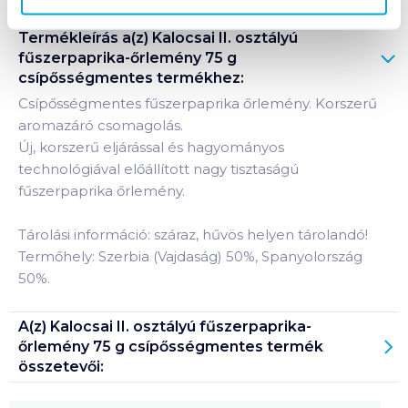
Termékleírás a(z)
Kalocsai II. osztályú
fűszerpaprika-őrlemény 75 g
csípősségmentes
termékhez:
Csípősségmentes fűszerpaprika őrlemény. Korszerű
aromazáró csomagolás.
Új, korszerű eljárással és hagyományos
technológiával előállított nagy tisztaságú
fűszerpaprika őrlemény.
Tárolási információ: száraz, hűvös helyen tárolandó!
Termőhely: Szerbia (Vajdaság) 50%, Spanyolország
50%.
A(z)
Kalocsai II. osztályú fűszerpaprika-
őrlemény 75 g csípősségmentes
termék
összetevői: