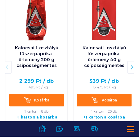
Kalocsai I. osztályú
Kalocsai I. osztályú
fűszerpaprika-
fűszerpaprika-
őrlemény 200 g
őrlemény 40 g
csípősségmentes
csípősségmentes
2 299
Ft /
db
539
Ft /
db
11 495
Ft /
kg
13 475
Ft /
kg
Kosárba
Kosárba
Kosárba
Kosárba
1 karton = 8 db
1 karton = 20 db
+1 karton a kosárba
+1 karton a kosárba