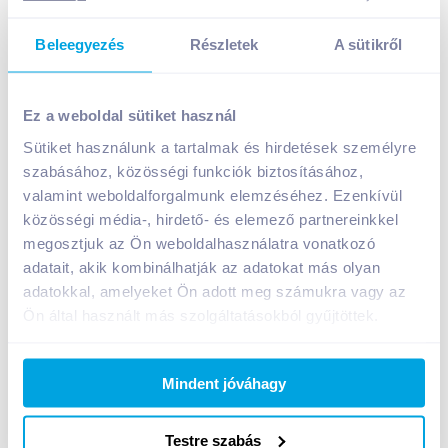
Beleegyezés
Részletek
A sütikről
Kalocsai II. osztályú fűszerpaprika-őrlemény 75 g
csípősségmentes
Ez a weboldal sütiket használ
899
Ft /
db
Sütiket használunk a tartalmak és hirdetések személyre
Egységár:
11 987
Ft /
kg
szabásához, közösségi funkciók biztosításához,
Nettó eladási ár:
708
Ft /
db
(
27
% áfa)
valamint weboldalforgalmunk elemzéséhez. Ezenkívül
közösségi média-, hirdető- és elemező partnereinkkel
megosztjuk az Ön weboldalhasználatra vonatkozó
Kosárba
Kosárba
adatait, akik kombinálhatják az adatokat más olyan
adatokkal, amelyeket Ön adott meg számukra vagy az
1 karton = 16 db
Ön által használt más szolgáltatásokból gyűjtöttek.
+1 karton a kosárba
Mindent jóváhagy
Bevásárlólistához adom
Értesíts, ha olcsóbb!
Testre szabás