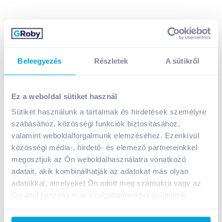
Beleegyezés
Részletek
A sütikről
Twinings Winter Spice herbál tea 20x2 g
1 990
Ft /
db
Ez a weboldal sütiket használ
Egységár:
49 750
Ft /
kg
Sütiket használunk a tartalmak és hirdetések személyre
Nettó eladási ár:
1 567
Ft /
db
(
27
% áfa)
szabásához, közösségi funkciók biztosításához,
valamint weboldalforgalmunk elemzéséhez. Ezenkívül
Kosárba
Kosárba
közösségi média-, hirdető- és elemező partnereinkkel
megosztjuk az Ön weboldalhasználatra vonatkozó
adatait, akik kombinálhatják az adatokat más olyan
adatokkal, amelyeket Ön adott meg számukra vagy az
A termék megszűnt
Ön által használt más szolgáltatásokból gyűjtöttek.