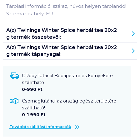
Tárolási információ: száraz, hűvös helyen tárolandó!
Származási hely: EU
A(z)
Twinings Winter Spice herbál tea 20x2
g
termék összetevői:
A(z)
Twinings Winter Spice herbál tea 20x2
g
termék tápanyagai:
GRoby futárral Budapestre és környékére
szállítható
0-990 Ft
Csomagfutárral az ország egész területére
szállítható!
0-1 990 Ft
További szállítási információk