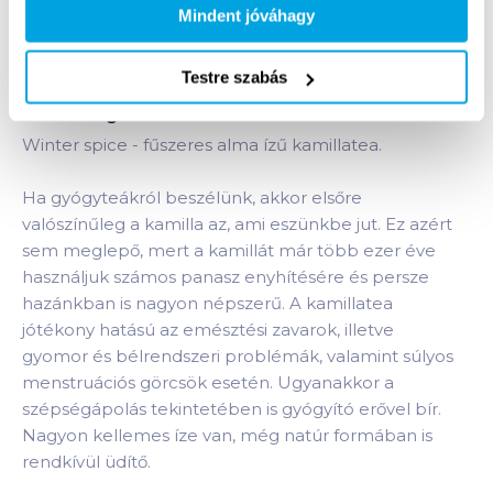
Bevásárlólistához adom
Értesíts, ha olcsóbb!
Mindent jóváhagy
Testre szabás
Termékleírás a(z)
Twinings Winter Spice herbál
tea 20x2 g
termékhez:
Winter spice - fűszeres alma ízű kamillatea.
Ha gyógyteákról beszélünk, akkor elsőre
valószínűleg a kamilla az, ami eszünkbe jut. Ez azért
sem meglepő, mert a kamillát már több ezer éve
használjuk számos panasz enyhítésére és persze
hazánkban is nagyon népszerű. A kamillatea
jótékony hatású az emésztési zavarok, illetve
gyomor és bélrendszeri problémák, valamint súlyos
menstruációs görcsök esetén. Ugyanakkor a
szépségápolás tekintetében is gyógyító erővel bír.
Nagyon kellemes íze van, még natúr formában is
rendkívül üdítő.