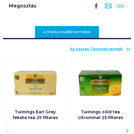
Megosztás
A márka további termékei
Az összes
Twinings
termék
Twinings Earl Grey
Twinings zöld tea
fekete tea 25 filteres
citrommal 25 filteres