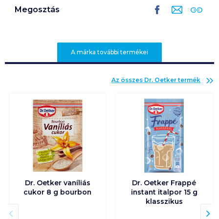
Megosztás
A márka további termékei
Az összes
Dr. Oetker
termék
Dr. Oetker vaníliás
Dr. Oetker Frappé
cukor 8 g bourbon
instant italpor 15 g
klasszikus