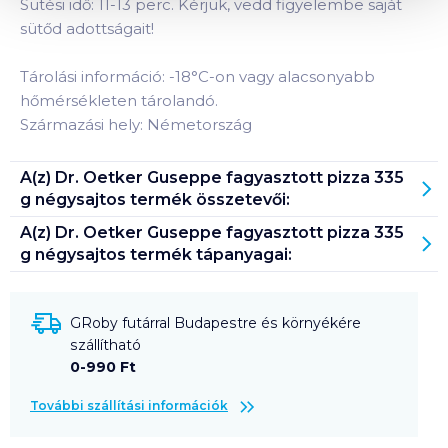
Sütési idő: 11-13 perc. Kérjük, vedd figyelembe saját
sütőd adottságait!
Tárolási információ: -18°C-on vagy alacsonyabb
hőmérsékleten tárolandó.
Származási hely: Németország
A(z)
Dr. Oetker Guseppe fagyasztott pizza 335
g négysajtos
termék összetevői:
A(z)
Dr. Oetker Guseppe fagyasztott pizza 335
g négysajtos
termék tápanyagai:
GRoby futárral Budapestre és környékére
szállítható
0-990 Ft
További szállítási információk