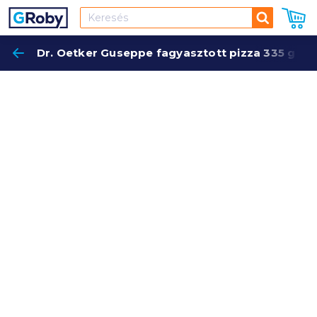
Keresés
Dr. Oetker Guseppe fagyasztott pizza 335 g né
Keres