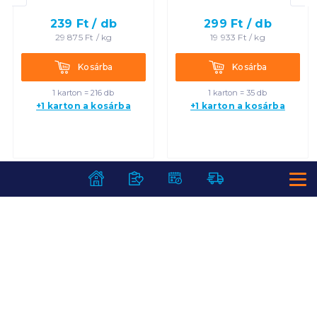
239
Ft /
db
299
Ft /
db
29 875
Ft /
kg
19 933
Ft /
kg
Kosárba
Kosárba
Kosárba
Kosárba
1 karton = 216 db
1 karton = 35 db
+1 karton a kosárba
+1 karton a kosárba
SZOLGÁLTATÁSOK
Ajándékkosarak
INFORMÁCIÓK
Árfigyelő
Áruházunk működése
Bevásárlólisták