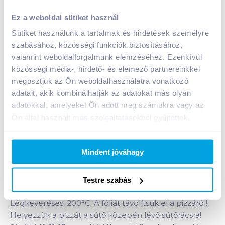
Dr. Oetker Guseppe fagyasztott pizza 335 g
Ez a weboldal sütiket használ
négysajtos
Sütiket használunk a tartalmak és hirdetések személyre
A termék jelenleg nem elérhető
szabásához, közösségi funkciók biztosításához,
valamint weboldalforgalmunk elemzéséhez. Ezenkívül
közösségi média-, hirdető- és elemező partnereinkkel
Bevásárlólistához adom
Értesíts, ha olcsóbb!
megosztjuk az Ön weboldalhasználatra vonatkozó
adatait, akik kombinálhatják az adatokat más olyan
adatokkal, amelyeket Ön adott meg számukra vagy az
Ön által használt más szolgáltatásokból gyűjtöttek.
Termékleírás a(z)
Dr. Oetker Guseppe
fagyasztott pizza 335 g négysajtos
termékhez:
Dr. Oetker Guseppe négysajtos pizza igazi
Mindent jóváhagy
különlegesség a sajtkedvelőknek.
Felhasználási információ:
Testre szabás
A sütőt melegítsük elő. Alsó és felső sütés: 220°C
Légkeveréses: 200°C. A fóliát távolítsuk el a pizzáról!
Helyezzük a pizzát a sütő közepén lévő sütőrácsra!