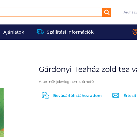
Keresés
Áruház
Ajánlatok
Szállítási információk
Gárdonyi Teaház zöld tea vá
A termék jelenleg nem elérhető
Bevásárlólistához adom
Értesít