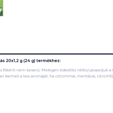
s 20x1,2 g (24 g)
termékhez:
 és főként nem keserű. Melegen édesítés nélkül javasoljuk 
n kiemeli a tea aromáját, ha citrommal, mentával, citromfűv