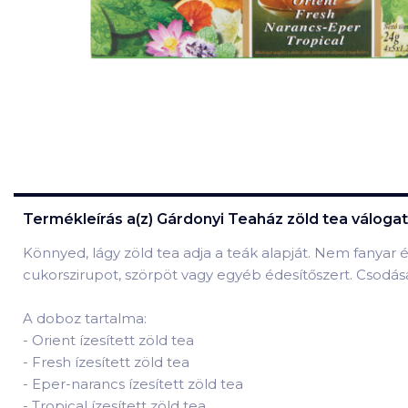
Termékleírás a(z)
Gárdonyi Teaház zöld tea válogatá
Könnyed, lágy zöld tea adja a teák alapját. Nem fanyar
cukorszirupot, szörpöt vagy egyéb édesítőszert. Csodása
A doboz tartalma:
-
Orient ízesített zöld tea
-
Fresh ízesített zöld tea
-
Eper-narancs ízesített zöld tea
-
Tropical ízesített zöld tea.