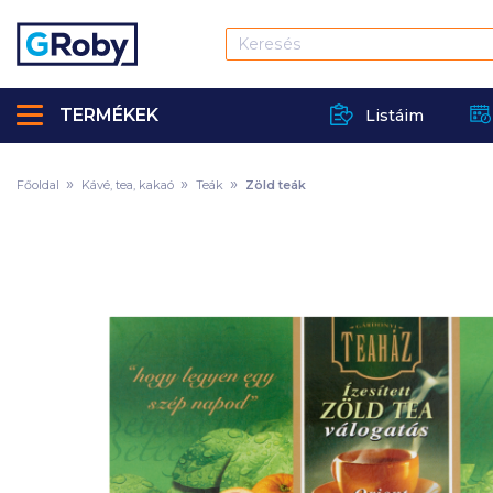
TERMÉKEK
Listáim
Főoldal
Kávé, tea, kakaó
Teák
Zöld teák