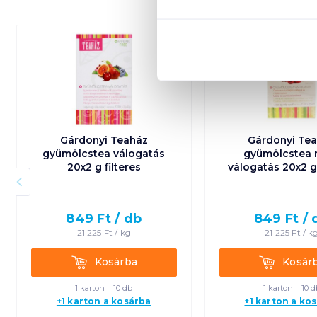
Gárdonyi Teaház
Gárdonyi Te
gyümölcstea válogatás
gyümölcstea 
20x2 g filteres
válogatás 20x2 g 
849
Ft /
db
849
Ft /
21 225
Ft /
kg
21 225
Ft /
k
Kosárba
Kosárba
Kosárba
Kosár
1 karton = 10 db
1 karton = 10 d
+1 karton a kosárba
+1 karton a ko