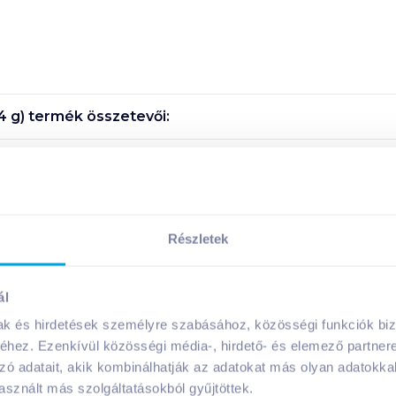
4 g)
termék összetevői:
Megosztás
!
Részletek
ál
mak és hirdetések személyre szabásához, közösségi funkciók biz
hez. Ezenkívül közösségi média-, hirdető- és elemező partner
A márka további termékei
zó adatait, akik kombinálhatják az adatokat más olyan adatokka
sznált más szolgáltatásokból gyűjtöttek.