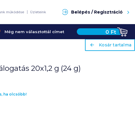
Keresés
Belépés / Regisztráció
unk működése
Üzleteink
0
Ft
Még nem választottál címet
ariaLabel
ariaLabel
Kosár tartalma
Kosár tartalma
logatás 20x1,2 g (24 g)
s, ha olcsóbb!