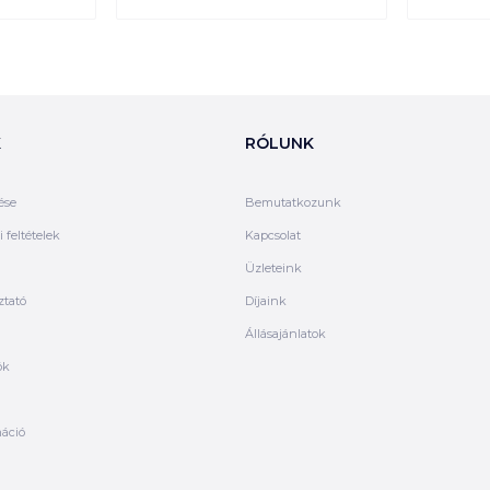
K
RÓLUNK
ése
Bemutatkozunk
 feltételek
Kapcsolat
Üzleteink
ztató
Díjaink
Állásajánlatok
ók
máció