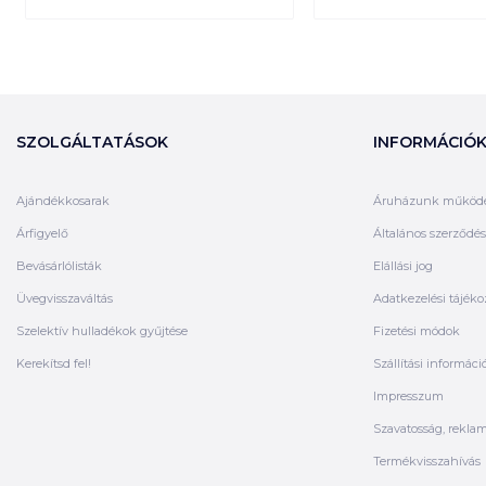
SZOLGÁLTATÁSOK
INFORMÁCIÓ
Ajándékkosarak
Áruházunk működ
Árfigyelő
Általános szerződési
Bevásárlólisták
Elállási jog
Üvegvisszaváltás
Adatkezelési tájéko
Szelektív hulladékok gyűjtése
Fizetési módok
Kerekítsd fel!
Szállítási informáci
Impresszum
Szavatosság, rekla
Termékvisszahívás