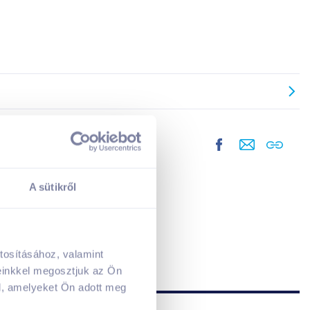
A sütikről
tosításához, valamint
A kosarad jelenleg üres.
einkkel megosztjuk az Ön
Adj hozzá termékeket!
l, amelyeket Ön adott meg