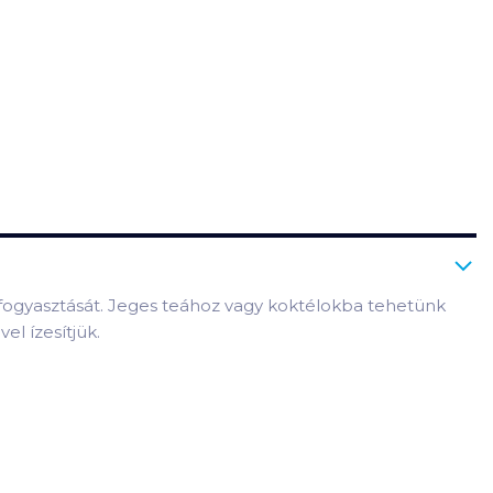
a fogyasztását. Jeges teához vagy koktélokba tehetünk
el ízesítjük.