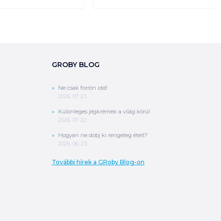
GROBY BLOG
Ne csak forrón idd!
2026. 07. 23.
Különleges jégkrémek a világ körül
2026. 07. 22.
Hogyan ne dobj ki rengeteg ételt?
2026. 06. 23.
További hírek a GRoby Blog-on