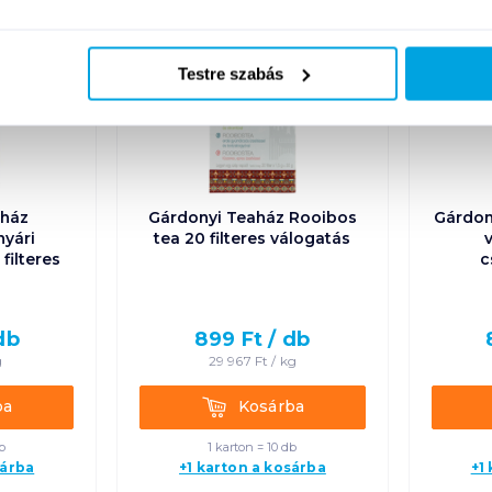
Testre szabás
aház
Gárdonyi Teaház Rooibos
Gárdony
nyári
tea 20 filteres válogatás
filteres
c
db
899
Ft /
db
g
29 967
Ft /
kg
Kosárba
ba
Kosárba
b
1 karton = 10 db
sárba
+1 karton a kosárba
+1