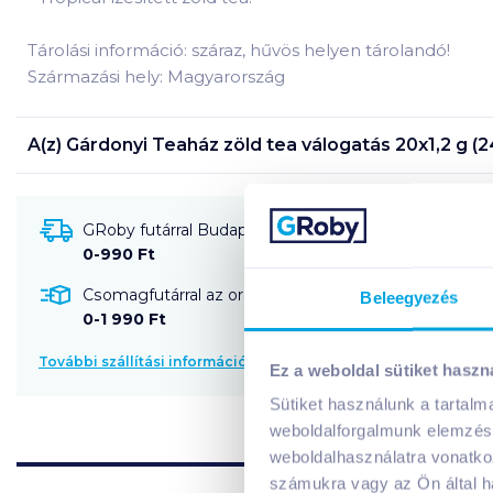
Tárolási információ: száraz, hűvös helyen tárolandó!
Származási hely: Magyarország
A(z)
Gárdonyi Teaház zöld tea válogatás 20x1,2 g (2
GRoby futárral Budapestre és környékére szállítható
0-990 Ft
Csomagfutárral az ország egész területére szállítható
Beleegyezés
0-1 990 Ft
További szállítási információk
Ez a weboldal sütiket haszn
Sütiket használunk a tartal
weboldalforgalmunk elemzésé
weboldalhasználatra vonatko
számukra vagy az Ön által ha