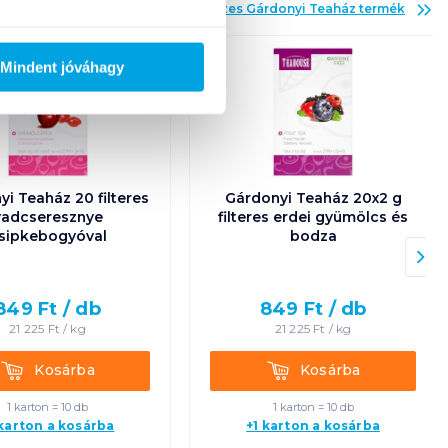
Az összes
Gárdonyi Teaház
termék
Mindent jóváhagy
i Teaház 20 filteres
Gárdonyi Teaház 20x2 g
vadcseresznye
filteres erdei gyümölcs és
sipkebogyóval
bodza
849
Ft /
db
849
Ft /
db
21 225
Ft /
kg
21 225
Ft /
kg
Kosárba
Kosárba
Kosárba
Kosárba
1 karton = 10 db
1 karton = 10 db
 karton a kosárba
+1 karton a kosárba