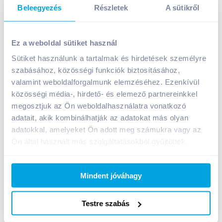
Beleegyezés
Részletek
A sütikről
Felix Tomato ketchup 435 g steviaval édesítve
Ez a weboldal sütiket használ
1 190
Ft /
db
Sütiket használunk a tartalmak és hirdetések személyre
Egységár:
2 736
Ft /
kg
Nettó eladási ár:
937
Ft /
db
(
27
% áfa)
szabásához, közösségi funkciók biztosításához,
valamint weboldalforgalmunk elemzéséhez. Ezenkívül
közösségi média-, hirdető- és elemező partnereinkkel
Kosárba
Kosárba
megosztjuk az Ön weboldalhasználatra vonatkozó
adatait, akik kombinálhatják az adatokat más olyan
adatokkal, amelyeket Ön adott meg számukra vagy az
A termék megszűnt
Ön által használt más szolgáltatásokból gyűjtöttek.
Mindent jóváhagy
Bevásárlólistához adom
Értesíts, ha olcsóbb!
Testre szabás
Termékleírás a(z)
Felix Tomato ketchup 435 g