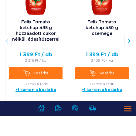
Felix Tomato
Felix Tomato
ketchup 435 g
ketchup 450 g
hozzáadott cukor
csemege
nélkül, édesítőszerrel
1 399
Ft /
db
1 399
Ft /
db
3 216
Ft /
kg
3 109
Ft /
kg
Kosárba
Kosárba
Kosárba
Kosárba
1 karton = 12 db
1 karton = 12 db
+1 karton a kosárba
+1 karton a kosárba