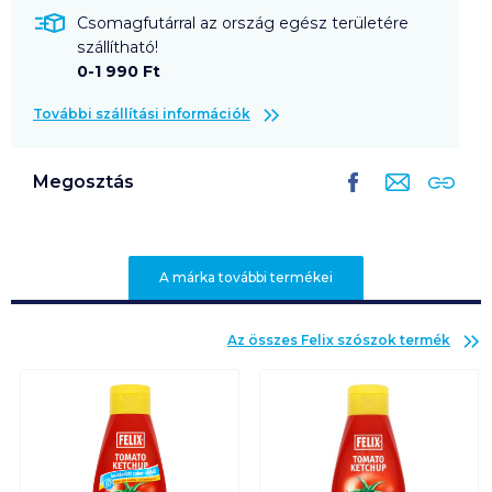
Csomagfutárral az ország egész területére
szállítható!
0-1 990 Ft
További szállítási információk
Megosztás
A márka további termékei
Az összes
Felix szószok
termék