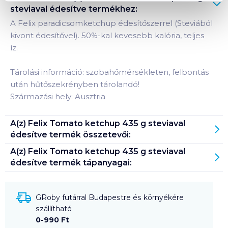
steviaval édesítve
termékhez:
A Felix paradicsomketchup édesítőszerrel (Steviából
kivont édesítővel). 50%-kal kevesebb kalória, teljes
íz.
Tárolási információ: szobahőmérsékleten, felbontás
után hűtőszekrényben tárolandó!
Származási hely: Ausztria
A(z)
Felix Tomato ketchup 435 g steviaval
édesítve
termék összetevői:
A(z)
Felix Tomato ketchup 435 g steviaval
édesítve
termék tápanyagai:
GRoby futárral Budapestre és környékére
szállítható
0-990 Ft