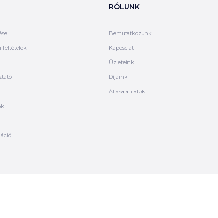
K
RÓLUNK
ése
Bemutatkozunk
 feltételek
Kapcsolat
Üzleteink
ztató
Díjaink
Állásajánlatok
ók
máció