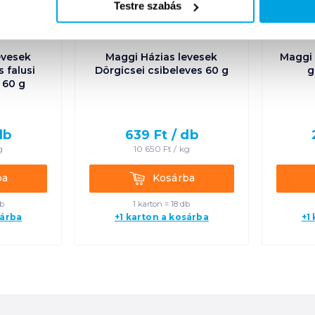
Testre szabás
evesek
Maggi Házias levesek
Maggi 
 falusi
Dörgicsei csibeleves 60 g
g
 60 g
db
639
Ft /
db
g
10 650
Ft /
kg
Kosárba
ba
Kosárba
db
1 karton = 18 db
sárba
+1 karton a kosárba
+1