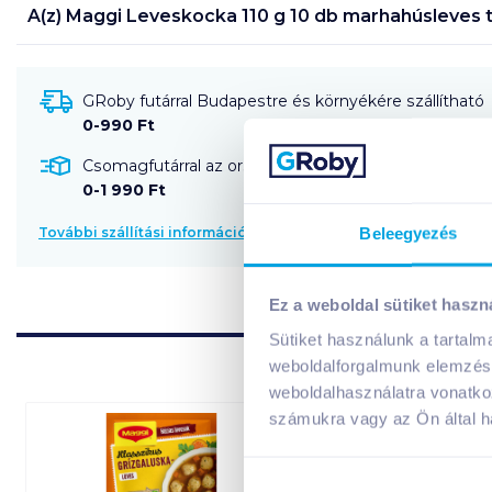
A(z)
Maggi Leveskocka 110 g 10 db marhahúsleves
t
GRoby futárral Budapestre és környékére szállítható
0-990 Ft
Csomagfutárral az ország egész területére szállítható
0-1 990 Ft
Beleegyezés
További szállítási információk
Ez a weboldal sütiket haszn
Sütiket használunk a tartal
weboldalforgalmunk elemzésé
weboldalhasználatra vonatko
számukra vagy az Ön által ha