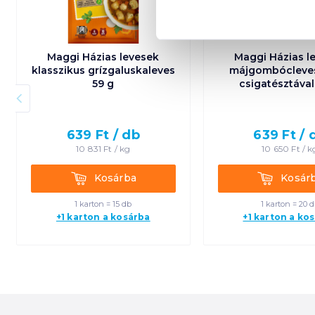
Maggi Házias levesek
Maggi Házias l
klasszikus grízgaluskaleves
májgombócleves
59 g
csigatésztával
639
Ft /
db
639
Ft /
10 831
Ft /
kg
10 650
Ft /
k
Kosárba
Kosárba
Kosárba
Kosár
1 karton = 15 db
1 karton = 20 
+1 karton a kosárba
+1 karton a ko