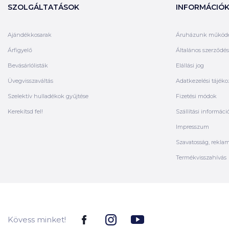
SZOLGÁLTATÁSOK
INFORMÁCIÓ
Ajándékkosarak
Áruházunk működ
Árfigyelő
Általános szerződési
Bevásárlólisták
Elállási jog
Üvegvisszaváltás
Adatkezelési tájéko
Szelektív hulladékok gyűjtése
Fizetési módok
Kerekítsd fel!
Szállítási informáci
Impresszum
Szavatosság, rekla
Termékvisszahívás
Kövess minket!