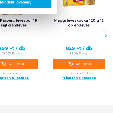
Mindent jóváhagy
Párperc levespor 19
Maggi leveskocka 120 g 12
 sajtkrémleves
db erőleves
299
Ft /
db
829
Ft /
db
15 737
Ft /
kg
6 908
Ft /
kg
Kosárba
Kosárba
Kosárba
Kosárba
1 karton = 30 db
1 karton = 20 db
 karton a kosárba
+1 karton a kosárba