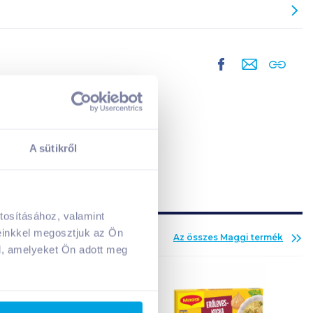
A sütikről
tosításához, valamint
A kosarad jelenleg üres.
einkkel megosztjuk az Ön
Az összes
Maggi
termék
Adj hozzá termékeket!
l, amelyeket Ön adott meg