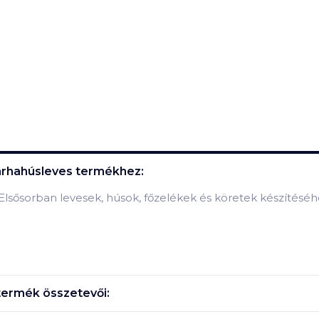
arhahúsleves
termékhez:
. Elsősorban levesek, húsok, főzelékek és köretek készítéséh
ermék összetevői: