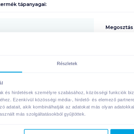
ermék tápanyagai:
Megosztás
!
Részletek
ál
A márka további termékei
mak és hirdetések személyre szabásához, közösségi funkciók biz
hez. Ezenkívül közösségi média-, hirdető- és elemező partner
zó adatait, akik kombinálhatják az adatokat más olyan adatokka
sznált más szolgáltatásokból gyűjtöttek.