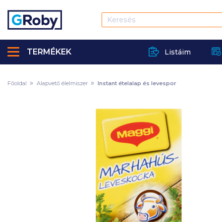
TERMÉKEK
Listáim
Főoldal
Alapvető élelmiszer
Instant ételalap és levespor