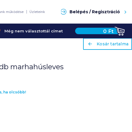
Keresés
Belépés / Regisztráció
unk működése
Üzleteink
0
Ft
Még nem választottál címet
ariaLabel
ariaLabel
Kosár tartalma
Kosár tartalma
 db marhahúsleves
s, ha olcsóbb!