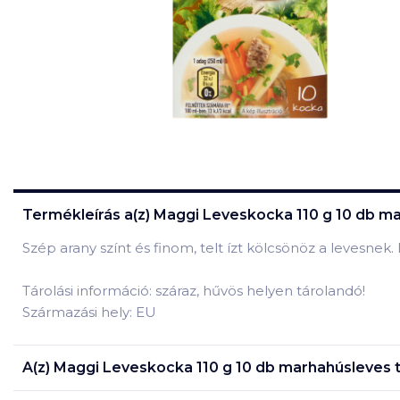
Termékleírás a(z)
Maggi Leveskocka 110 g 10 db m
Szép arany színt és finom, telt ízt kölcsönöz a levesnek
Tárolási információ: száraz, hűvös helyen tárolandó!
Származási hely: EU
A(z)
Maggi Leveskocka 110 g 10 db marhahúsleves
t