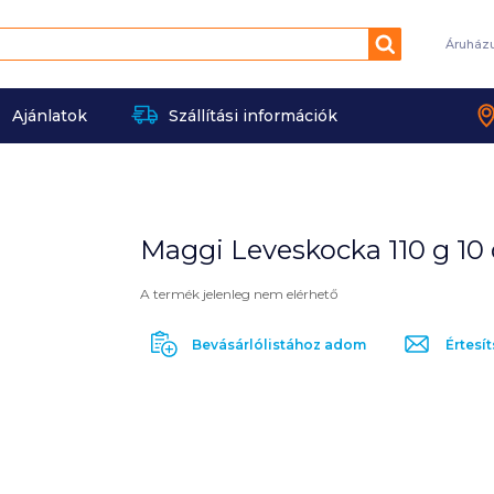
Keresés
Áruház
Ajánlatok
Szállítási információk
Maggi Leveskocka 110 g 10
A termék jelenleg nem elérhető
Bevásárlólistához adom
Értesít