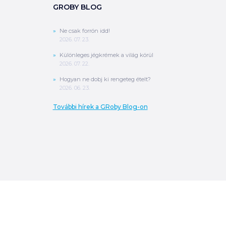
GROBY BLOG
Ne csak forrón idd!
2026. 07. 23.
Különleges jégkrémek a világ körül
2026. 07. 22.
Hogyan ne dobj ki rengeteg ételt?
2026. 06. 23.
További hírek a GRoby Blog-on
0
Ft
ÖSSZESEN