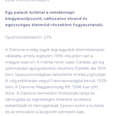
Egy palack Actimel a mindennapi
kiegyensúlyozott, változatos étrend és
egészséges életmód részeként fogyasztandó.
Gyümölcstartalom: 2,1%.
A Danone a világ egyik legnagyobb élelmiszeripari
vállalata, amely egészen 1990 óta jelen van a
magyar piacon. A márka neve Isaac Carasso görög
származású gyógyszerész nevéhez fűződik, aki 1919-
ben, Spanyolországban készítette el első joghurtját.
A cég székhelye végül Franciaországba került, 1929-
ben. A Danone Magyarország Kft. 1996-ban jött
létre. A Danone kiemelten fontosnak tartja és
támogatja az egészséges étkezési szokások
kialakítását és támogatását. Éppen ezért a kutatás
és az innováció is központi szerepet kap.