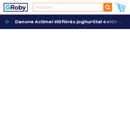
Keresés
Danone Actimel élőflórás joghurtital 4x100 g ep
Keres