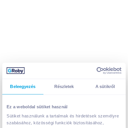
Danone Actimel élőflórás joghurtital 4x100 g eper
Beleegyezés
Részletek
A sütikről
849
Ft /
db
Egységár:
2 123
Ft /
kg
Nettó eladási ár:
719
Ft /
db
(
18
% áfa)
Ez a weboldal sütiket használ
Sütiket használunk a tartalmak és hirdetések személyre
szabásához, közösségi funkciók biztosításához,
Kosárba
Kosárba