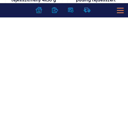
banános-áfonyás
200 g csokoládé- és
mogyoróízű,
édesítőszerekkel
599
Ft /
db
659
Ft /
db
2 995
Ft /
kg
3 295
Ft /
kg
Kosárba
Kosárba
Kosárba
Kosárba
1 karton = 12 db
1 karton = 6 db
+1 karton a kosárba
+1 karton a kosárba
SZOLGÁLTATÁSOK
Ajándékkosarak