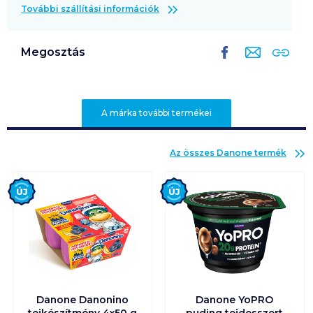
További szállítási információk
Megosztás
A márka további termékei
Az összes
Danone
termék
Új
Új
Danone Danonino
Danone YoPRO
tejkészítmény 4x50 g
puding tejdesszert