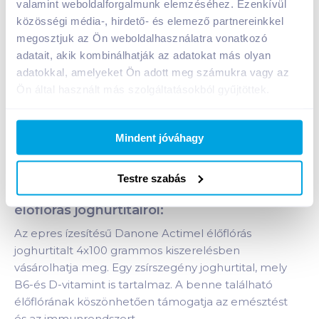
valamint weboldalforgalmunk elemzéséhez. Ezenkívül
közösségi média-, hirdető- és elemező partnereinkkel
1 karton = 6 db
megosztjuk az Ön weboldalhasználatra vonatkozó
+1 karton a kosárba
adatait, akik kombinálhatják az adatokat más olyan
adatokkal, amelyeket Ön adott meg számukra vagy az
Ön által használt más szolgáltatásokból gyűjtöttek.
Bevásárlólistához adom
Értesíts, ha olcsóbb!
Mindent jóváhagy
Termékleírás a(z)
Danone Actimel élőflórás
joghurtital 4x100 g eper
termékhez:
Testre szabás
Tudnivalók a Danone Actimel epres,
élőflórás joghurtitalról:
Az epres ízesítésű Danone Actimel élőflórás
joghurtitalt 4x100 grammos kiszerelésben
vásárolhatja meg. Egy zsírszegény joghurtital, mely
B6-és D-vitamint is tartalmaz. A benne található
élőflórának köszönhetően támogatja az emésztést
és az immunrendszert.