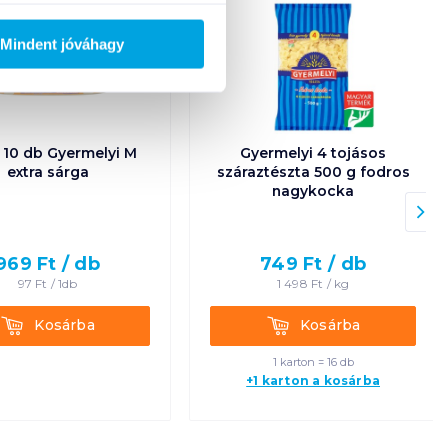
Mindent jóváhagy
 10 db Gyermelyi M
Gyermelyi 4 tojásos
extra sárga
száraztészta 500 g fodros
nagykocka
969
Ft /
db
749
Ft /
db
97
Ft /
1db
1 498
Ft /
kg
Kosárba
Kosárba
Kosárba
Kosárba
1 karton = 16 db
+1 karton a kosárba