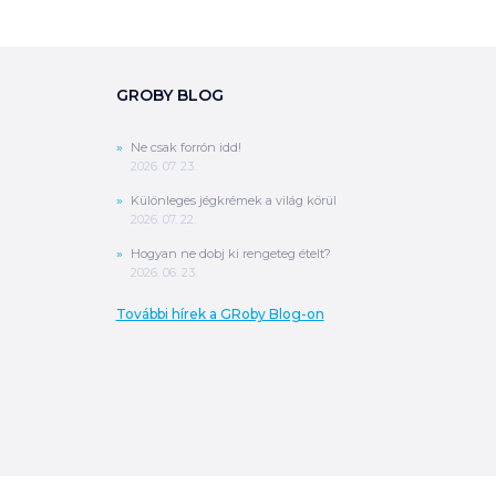
GROBY BLOG
Ne csak forrón idd!
2026. 07. 23.
Különleges jégkrémek a világ körül
2026. 07. 22.
Hogyan ne dobj ki rengeteg ételt?
2026. 06. 23.
További hírek a GRoby Blog-on