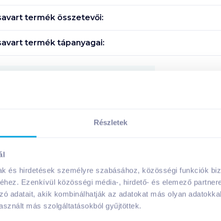
savart
termék összetevői:
savart
termék tápanyagai:
Megosztás
!
Részletek
ál
mak és hirdetések személyre szabásához, közösségi funkciók biz
A márka további termékei
hez. Ezenkívül közösségi média-, hirdető- és elemező partner
zó adatait, akik kombinálhatják az adatokat más olyan adatokka
sznált más szolgáltatásokból gyűjtöttek.