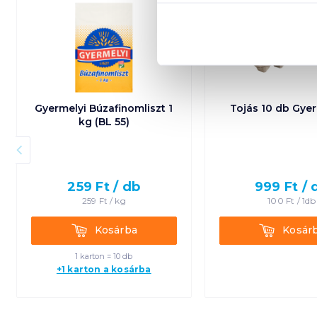
Gyermelyi Búzafinomliszt 1
Tojás 10 db Gyer
kg (BL 55)
259
Ft /
db
999
Ft /
259
Ft /
kg
100
Ft /
1db
Kosárba
Kosárba
Kosárba
Kosár
1 karton = 10 db
+1 karton a kosárba