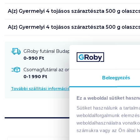
A(z)
Gyermelyi 4 tojásos száraztészta 500 g olaszc
A(z)
Gyermelyi 4 tojásos száraztészta 500 g olaszc
GRoby futárral Budapestre és környékére szállítható
0-990 Ft
Csomagfutárral az ország egész területére szállítható
0-1 990 Ft
Beleegyezés
További szállítási információk
Ez a weboldal sütiket haszn
Sütiket használunk a tartal
weboldalforgalmunk elemzésé
weboldalhasználatra vonatko
számukra vagy az Ön által ha