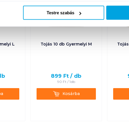
Testre szabás
melyi L
Tojás 10 db Gyermelyi M
Tojás
db
899
Ft /
db
90
Ft /
1db
Kosárba
ba
Kosárba