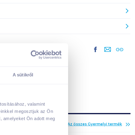
A sütikről
tosításához, valamint
A kosarad jelenleg üres.
einkkel megosztjuk az Ön
Adj hozzá termékeket!
l, amelyeket Ön adott meg
Az összes
Gyermelyi
termék