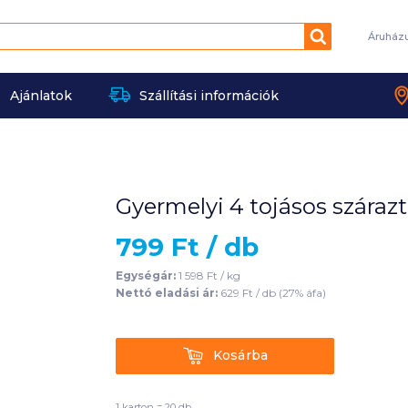
Keresés
Áruház
Ajánlatok
Szállítási információk
Gyermelyi 4 tojásos szárazt
799
Ft /
db
Egységár:
1 598
Ft /
kg
Nettó eladási ár:
629
Ft /
db
(
27
% áfa)
Kosárba
Kosárba
1 karton = 20 db