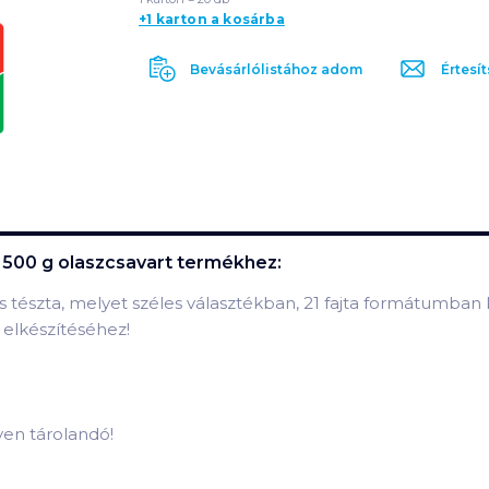
+1 karton a kosárba
Bevásárlólistához adom
Értesít
 500 g olaszcsavart
termékhez:
tészta, melyet széles választékban, 21 fajta formátumban
 elkészítéséhez!
lyen tárolandó!