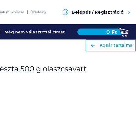
Keresés
Belépés / Regisztráció
unk működése
Üzleteink
0
Ft
Még nem választottál címet
ariaLabel
ariaLabel
Kosár tartalma
Kosár tartalma
észta 500 g olaszcsavart