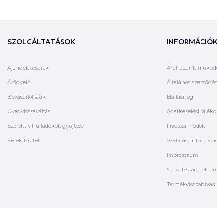
SZOLGÁLTATÁSOK
INFORMÁCIÓ
Ajándékkosarak
Áruházunk működ
Árfigyelő
Általános szerződési
Bevásárlólisták
Elállási jog
Üvegvisszaváltás
Adatkezelési tájéko
Szelektív hulladékok gyűjtése
Fizetési módok
Kerekítsd fel!
Szállítási informáci
Impresszum
Szavatosság, rekla
Termékvisszahívás