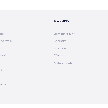
K
RÓLUNK
ése
Bemutatkozunk
 feltételek
Kapcsolat
Üzleteink
ztató
Díjaink
Állásajánlatok
ók
máció