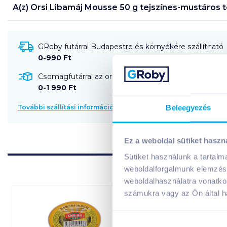
A(z)
Orsi Libamáj Mousse 50 g tejszínes-mustáros
t
GRoby futárral Budapestre és környékére szállítható
0-990 Ft
Csomagfutárral az ország egész területére szállítható
0-1 990 Ft
Beleegyezés
További szállítási információk
Ez a weboldal sütiket haszn
Sütiket használunk a tartal
weboldalforgalmunk elemzésé
weboldalhasználatra vonatko
számukra vagy az Ön által ha