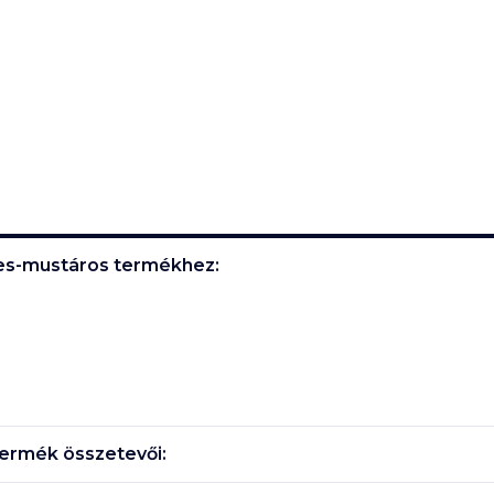
nes-mustáros
termékhez:
ermék összetevői: