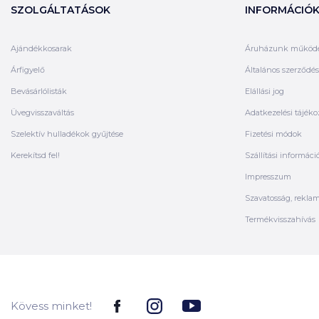
SZOLGÁLTATÁSOK
INFORMÁCIÓ
Ajándékkosarak
Áruházunk működ
Árfigyelő
Általános szerződési
Bevásárlólisták
Elállási jog
Üvegvisszaváltás
Adatkezelési tájéko
Szelektív hulladékok gyűjtése
Fizetési módok
Kerekítsd fel!
Szállítási informáci
Impresszum
Szavatosság, rekla
Termékvisszahívás
Kövess minket!