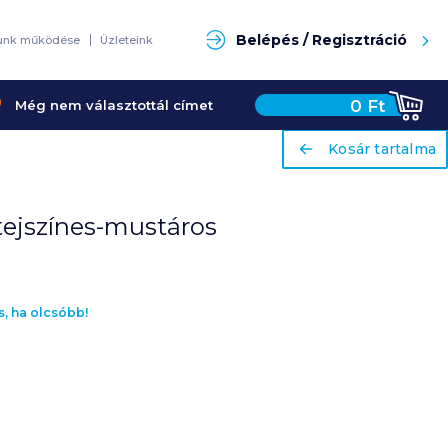
Keresés
Belépés / Regisztráció
unk működése
Üzleteink
0
Ft
Még nem választottál címet
ariaLabel
ariaLabel
Kosár tartalma
Kosár tartalma
tejszínes-mustáros
s, ha olcsóbb!