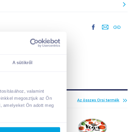
A sütikről
tosításához, valamint
A kosarad jelenleg üres.
einkkel megosztjuk az Ön
Az összes
Orsi
termék
Adj hozzá termékeket!
l, amelyeket Ön adott meg