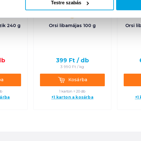
Testre szabás
zik 240 g
Orsi libamájas 100 g
Orsi l
db
399
Ft /
db
g
3 990
Ft /
kg
Kosárba
ba
Kosárba
db
1 karton = 20 db
sárba
+1 karton a kosárba
+1