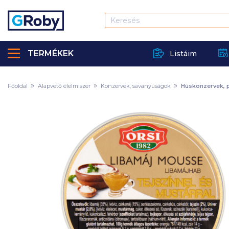
TERMÉKEK
Listáim
Főoldal
Alapvető élelmiszer
Konzervek, savanyúságok
Húskonzervek, 