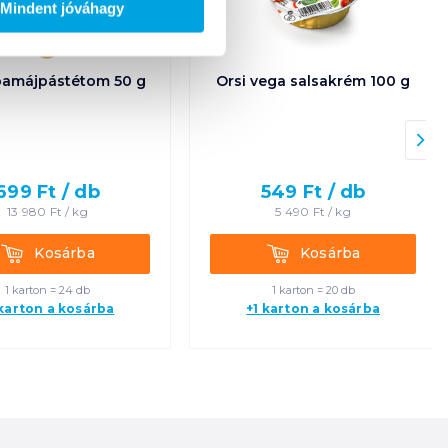
Mindent jóváhagy
ibamájpástétom 50 g
Orsi vega salsakrém 100 g
699
Ft /
db
549
Ft /
db
13 980
Ft /
kg
5 490
Ft /
kg
Kosárba
Kosárba
Kosárba
Kosárba
1 karton = 24 db
1 karton = 20 db
 karton a kosárba
+1 karton a kosárba