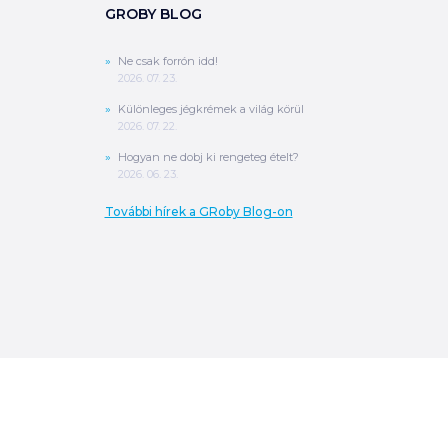
GROBY BLOG
Ne csak forrón idd!
2026. 07. 23.
Különleges jégkrémek a világ körül
2026. 07. 22.
Hogyan ne dobj ki rengeteg ételt?
2026. 06. 23.
További hírek a GRoby Blog-on
0
Ft
ÖSSZESEN