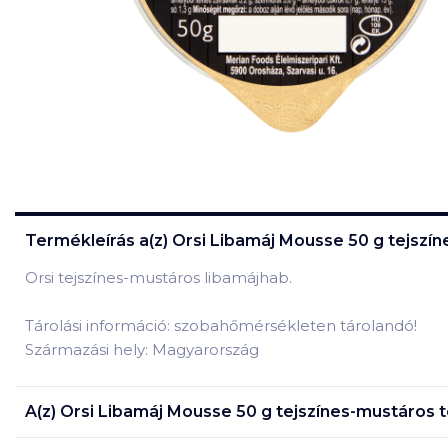
Termékleírás a(z)
Orsi Libamáj Mousse 50 g tejszí
Orsi tejszínes-mustáros libamájhab.
Tárolási információ: szobahőmérsékleten tárolandó!
Származási hely: Magyarország
A(z)
Orsi Libamáj Mousse 50 g tejszínes-mustáros
t