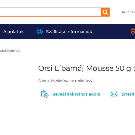
Keresés
Áruház
Ajánlatok
Szállítási információk
pástétomok
Orsi Libamáj Mousse 50 g 
A termék jelenleg nem elérhető
Bevásárlólistához adom
Értesít