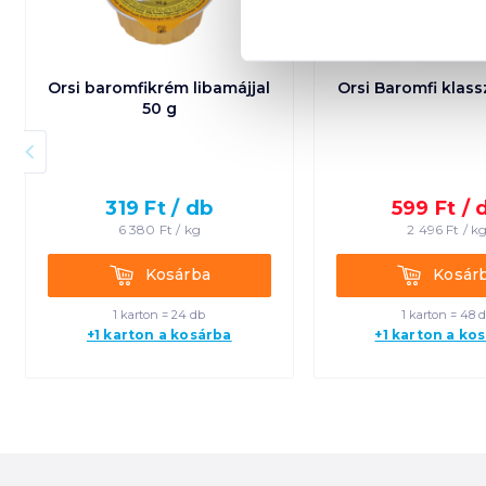
Orsi baromfikrém libamájjal
Orsi Baromfi klass
50 g
319
Ft /
db
599
Ft /
6 380
Ft /
kg
2 496
Ft /
k
Kosárba
Kosárba
Kosárba
Kosár
1 karton = 24 db
1 karton = 48 
+1 karton a kosárba
+1 karton a ko