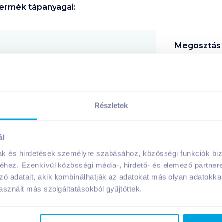
ermék tápanyagai:
Megosztás
!
Részletek
ál
A márka további termékei
mak és hirdetések személyre szabásához, közösségi funkciók biz
hez. Ezenkívül közösségi média-, hirdető- és elemező partner
zó adatait, akik kombinálhatják az adatokat más olyan adatokka
sznált más szolgáltatásokból gyűjtöttek.
gluténmentes
laktózmentes