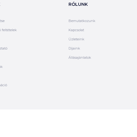
K
RÓLUNK
ése
Bemutatkozunk
 feltételek
Kapcsolat
Üzleteink
ztató
Díjaink
Állásajánlatok
ók
máció