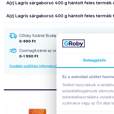
A(z)
Lagris sárgaborsó 400 g hántolt feles
termék ö
A(z)
Lagris sárgaborsó 400 g hántolt feles
termék t
GRoby futárral Budapestre és környékére szállítható
0-990 Ft
Csomagfutárral az ország egész területére szállítható
0-1 990 Ft
Beleegyezés
További szállítási információk
Ez a weboldal sütiket haszn
Sütiket használunk a tartal
weboldalforgalmunk elemzésé
weboldalhasználatra vonatko
számukra vagy az Ön által ha