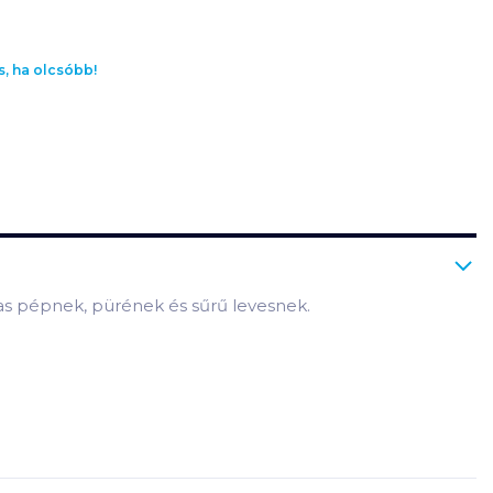
s, ha olcsóbb!
as pépnek, pürének és sűrű levesnek.