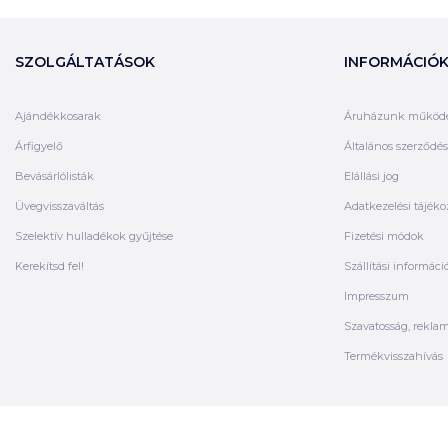
SZOLGÁLTATÁSOK
INFORMÁCIÓ
Ajándékkosarak
Áruházunk működ
Árfigyelő
Általános szerződési
Bevásárlólisták
Elállási jog
Üvegvisszaváltás
Adatkezelési tájéko
Szelektív hulladékok gyűjtése
Fizetési módok
Kerekítsd fel!
Szállítási informáci
Impresszum
Szavatosság, rekla
Termékvisszahívás