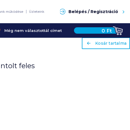
Keresés
Belépés / Regisztráció
unk működése
Üzleteink
0
Ft
Még nem választottál címet
ariaLabel
ariaLabel
Kosár tartalma
Kosár tartalma
ntolt feles