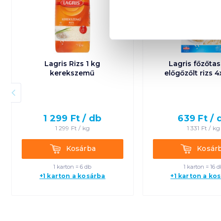
Lagris Rizs 1 kg
Lagris főzőta
kerekszemű
előgőzőlt rizs 
1 299
Ft /
db
639
Ft /
1 299
Ft /
kg
1 331
Ft /
kg
Kosárba
Kosárba
Kosárba
Kosár
1 karton = 6 db
1 karton = 16 d
+1 karton a kosárba
+1 karton a ko