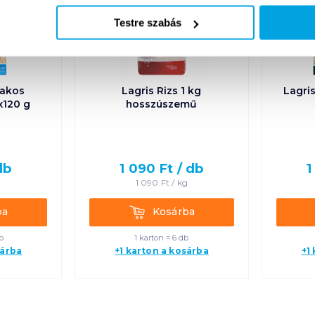
Testre szabás
sakos
Lagris Rizs 1 kg
Lagris
4x120 g
hosszúszemű
db
1 090
Ft /
db
1
1 090
Ft /
kg
Kosárba
ba
Kosárba
b
1 karton = 6 db
sárba
+1 karton a kosárba
+1