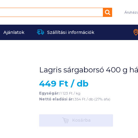
Keresés
Áruház
Ajánlatok
Szállítási információk
Lagris sárgaborsó 400 g há
449
Ft /
db
Egységár:
1 123
Ft /
kg
Nettó eladási ár:
354
Ft /
db
(
27
% áfa)
Kosárba
Kosárba