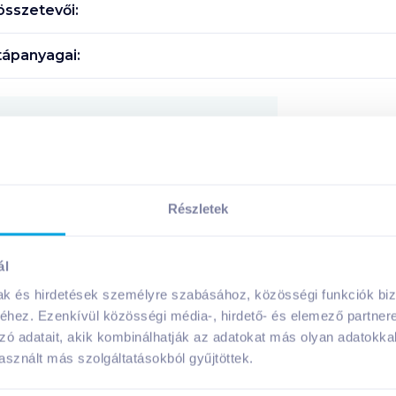
sszetevői:
ápanyagai:
Megosztás
!
Részletek
ál
A márka további termékei
mak és hirdetések személyre szabásához, közösségi funkciók biz
hez. Ezenkívül közösségi média-, hirdető- és elemező partner
zó adatait, akik kombinálhatják az adatokat más olyan adatokka
sznált más szolgáltatásokból gyűjtöttek.