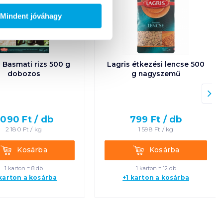
Mindent jóváhagy
 Basmati rizs 500 g
Lagris étkezési lencse 500
dobozos
g nagyszemű
 090
Ft /
db
799
Ft /
db
2 180
Ft /
kg
1 598
Ft /
kg
Kosárba
Kosárba
Kosárba
Kosárba
1 karton = 8 db
1 karton = 12 db
 karton a kosárba
+1 karton a kosárba