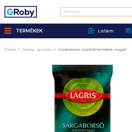
TERMÉKEK
Listáim
Főoldal
Zöldség - gyümölcs
Aszalványok, szárított termékek, magok