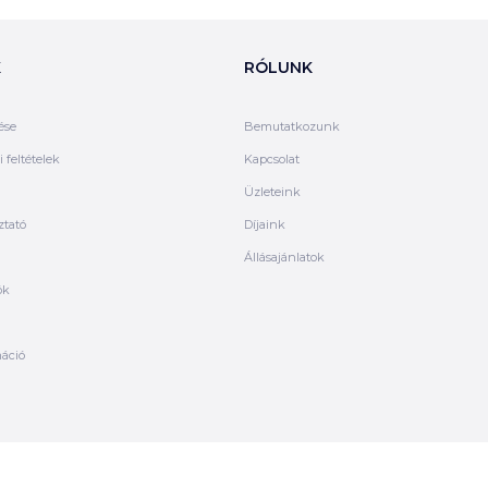
K
RÓLUNK
ése
Bemutatkozunk
 feltételek
Kapcsolat
Üzleteink
ztató
Díjaink
Állásajánlatok
ók
máció