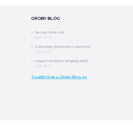
GROBY BLOG
Ne csak forrón idd!
2026. 07. 23.
Különleges jégkrémek a világ körül
2026. 07. 22.
Hogyan ne dobj ki rengeteg ételt?
2026. 06. 23.
További hírek a GRoby Blog-on