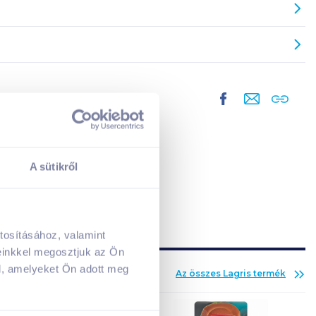
A sütikről
tosításához, valamint
A kosarad jelenleg üres.
einkkel megosztjuk az Ön
Adj hozzá termékeket!
l, amelyeket Ön adott meg
Az összes
Lagris
termék