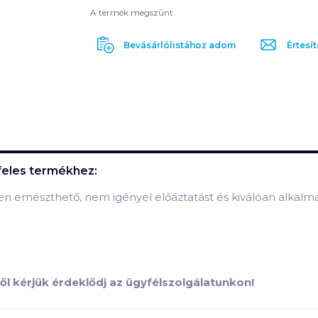
A termék megszűnt
Bevásárlólistához adom
Értesít
feles
termékhez:
ben emészthető, nem igényel előáztatást és kiválóan alkalm
ől kérjük érdeklődj az ügyfélszolgálatunkon!