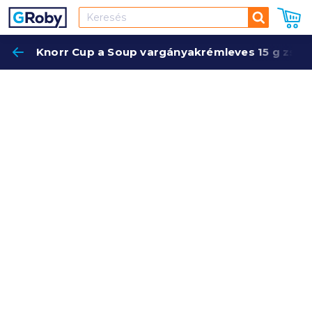
Keresés
Knorr Cup a Soup vargányakrémleves 15 g zse
Keres