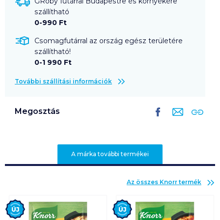
GRoby futárral Budapestre és környékére
szállítható
0-990 Ft
Csomagfutárral az ország egész területére
szállítható!
0-1 990 Ft
További szállítási információk
Megosztás
A márka további termékei
Az összes
Knorr
termék
Új
Új