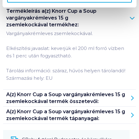
Termékleírás a(z)
Knorr Cup a Soup
vargányakrémleves 15 g
zsemlekockával
termékhez:
Vargányakrémleves zsemlekockával.
Elkészítési javaslat: keverjük el 200 ml forró vízben
és 1 perc után fogyasztható.
Tárolási információ: száraz, hűvös helyen tárolandó!
Származási hely: EU
A(z)
Knorr Cup a Soup vargányakrémleves 15 g
zsemlekockával
termék összetevői:
A(z)
Knorr Cup a Soup vargányakrémleves 15 g
zsemlekockával
termék tápanyagai: