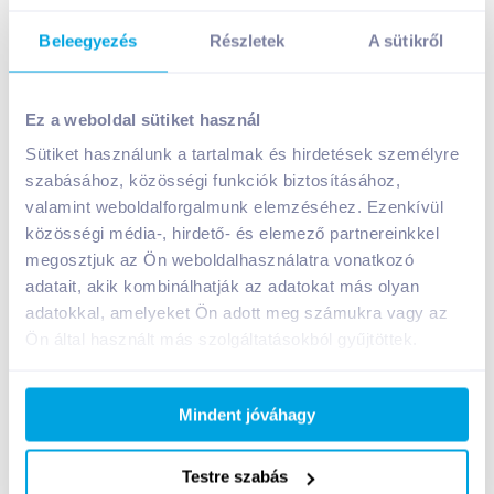
Beleegyezés
Részletek
A sütikről
Knorr Cup a Soup vargányakrémleves 15 g
zsemlekockával
Ez a weboldal sütiket használ
349
Ft /
db
Sütiket használunk a tartalmak és hirdetések személyre
Egységár:
23 267
Ft /
kg
szabásához, közösségi funkciók biztosításához,
Nettó eladási ár:
275
Ft /
db
(
27
% áfa)
valamint weboldalforgalmunk elemzéséhez. Ezenkívül
közösségi média-, hirdető- és elemező partnereinkkel
megosztjuk az Ön weboldalhasználatra vonatkozó
Kosárba
Kosárba
adatait, akik kombinálhatják az adatokat más olyan
adatokkal, amelyeket Ön adott meg számukra vagy az
Ön által használt más szolgáltatásokból gyűjtöttek.
A termék megszűnt
Mindent jóváhagy
Bevásárlólistához adom
Értesíts, ha olcsóbb!
Testre szabás