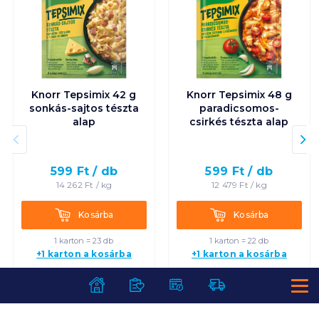
Knorr Tepsimix 42 g
Knorr Tepsimix 48 g
sonkás-sajtos tészta
paradicsomos-
alap
csirkés tészta alap
599
Ft /
db
599
Ft /
db
14 262
Ft /
kg
12 479
Ft /
kg
Kosárba
Kosárba
Kosárba
Kosárba
1 karton = 23 db
1 karton = 22 db
+1 karton a kosárba
+1 karton a kosárba