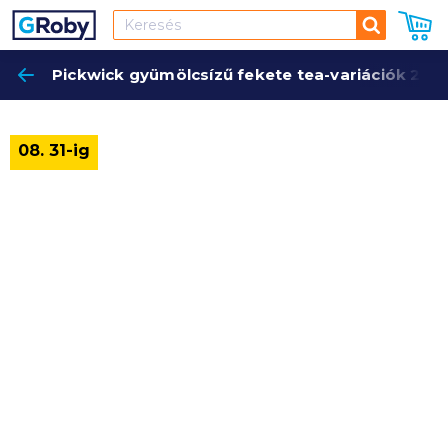
Keresés
Pickwick gyümölcsízű fekete tea-variációk 20x
Keres
08. 31-ig