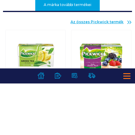
A márka további termékei
Az összes
Pickwick
termék
Pickwick zöld tea 20
Pickwick Fruit Fusion
filteres citrommal
gyümölcstea 20
filteres 35 g erdei
gyümölcs
859
Ft /
db
859
Ft /
db
21 475
Ft /
kg
24 543
Ft /
kg
Kosárba
Kosárba