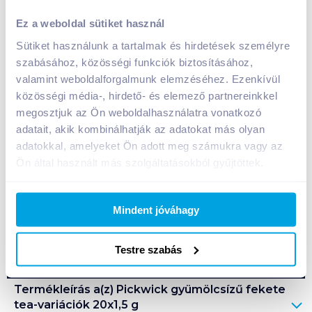
Pickwick gyümölcsízű fekete tea-variációk 20x1,5 g
narancssárga
Ez a weboldal sütiket használ
599
Ft /
db
Sütiket használunk a tartalmak és hirdetések személyre
szabásához, közösségi funkciók biztosításához,
Egységár:
19 967
Ft /
kg
Nettó eladási ár:
472
Ft /
db
(
27
% áfa)
valamint weboldalforgalmunk elemzéséhez. Ezenkívül
közösségi média-, hirdető- és elemező partnereinkkel
megosztjuk az Ön weboldalhasználatra vonatkozó
Kosárba
Kosárba
adatait, akik kombinálhatják az adatokat más olyan
adatokkal, amelyeket Ön adott meg számukra vagy az
Ön által használt más szolgáltatásokból gyűjtöttek.
A termék megszűnt
Mindent jóváhagy
Bevásárlólistához adom
Értesíts, ha olcsóbb!
Testre szabás
Termékleírás a(z)
Pickwick gyümölcsízű fekete
tea-variációk 20x1,5 g