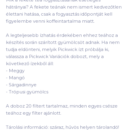
hátrányai? A fekete teának nem ismert kedvezőtlen
élettani hatása, csak a fogyasztás időpontját kell
figyelembe venni koffeintartalma miatt.
A legteljesebb ízhatás érdekében ehhez teához a
készítés során szárított gyümölcsöt adnak. Ha nem
tudja eldönteni, melyik Pickwick ízt próbálja ki,
válassza a Pickwick Variációk dobozt, mely a
következő ízekből áll:
-
Meggy
-
Mangó
-
Sárgadinnye
-
Trópusi gyümölcs
A doboz 20 filtert tartalmaz, minden egyes csésze
teához egy filter ajánlott.
Tárolási információ: száraz, hűvös helyen tárolandó!