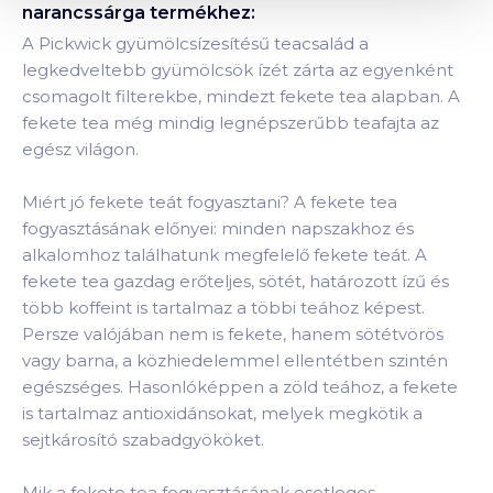
narancssárga
termékhez:
A Pickwick gyümölcsízesítésű teacsalád a
legkedveltebb gyümölcsök ízét zárta az egyenként
csomagolt filterekbe, mindezt fekete tea alapban. A
fekete tea még mindig legnépszerűbb teafajta az
egész világon.
Miért jó fekete teát fogyasztani? A fekete tea
fogyasztásának előnyei: minden napszakhoz és
alkalomhoz találhatunk megfelelő fekete teát. A
fekete tea gazdag erőteljes, sötét, határozott ízű és
több koffeint is tartalmaz a többi teához képest.
Persze valójában nem is fekete, hanem sötétvörös
vagy barna, a közhiedelemmel ellentétben szintén
egészséges. Hasonlóképpen a zöld teához, a fekete
is tartalmaz antioxidánsokat, melyek megkötik a
sejtkárosító szabadgyököket.
Mik a fekete tea fogyasztásának esetleges