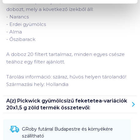
Pickwick ízt próbálja ki, válassza a Pickwick Variációk
dobozt, mely a következő ízekből áll:
-
Narancs
-
Erdei gyümölcs
-
Alma
-
Őszibarack
A doboz 20 filtert tartalmaz, minden egyes csésze
teához egy filter ajánlott.
Tárolási információ: száraz, hűvös helyen tárolandó!
Származási hely: Hollandia
A(z)
Pickwick gyümölcsízű feketetea-variációk
20x1,5 g zöld
termék összetevői:
GRoby futárral Budapestre és környékére
szállítható