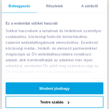
Beleegyezés
Részletek
A sütikről
Pickwick gyümölcsízű feketetea-variációk 20x1,5 g
zöld
Ez a weboldal sütiket használ
A termék jelenleg nem elérhető
Sütiket használunk a tartalmak és hirdetések személyre
szabásához, közösségi funkciók biztosításához,
valamint weboldalforgalmunk elemzéséhez. Ezenkívül
közösségi média-, hirdető- és elemező partnereinkkel
Bevásárlólistához adom
Értesíts, ha olcsóbb!
megosztjuk az Ön weboldalhasználatra vonatkozó
adatait, akik kombinálhatják az adatokat más olyan
adatokkal, amelyeket Ön adott meg számukra vagy az
Termékleírás a(z)
Pickwick gyümölcsízű
Ön által használt más szolgáltatásokból gyűjtöttek.
feketetea-variációk 20x1,5 g zöld
termékhez:
A Pickwick gyümölcsízesítésű teacsalád a
legkedveltebb gyümölcsök ízét zárta az egyenként
Mindent jóváhagy
csomagolt filterekbe. A legteljesebb ízhatás
érdekében a teához a készítés során szárított
Testre szabás
gyümölcsöt adnak. Ha nem tudja eldönteni, melyik