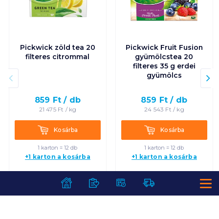
Pickwick zöld tea 20
Pickwick Fruit Fusion
filteres citrommal
gyümölcstea 20
filteres 35 g erdei
gyümölcs
859
Ft /
db
859
Ft /
db
21 475
Ft /
kg
24 543
Ft /
kg
Kosárba
Kosárba
Kosárba
Kosárba
1 karton = 12 db
1 karton = 12 db
+1 karton a kosárba
+1 karton a kosárba