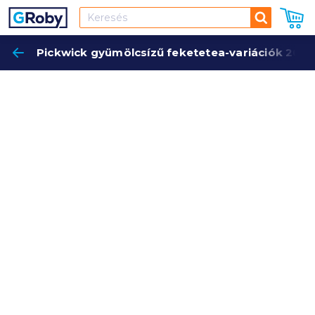
Keresés
Pickwick gyümölcsízű feketetea-variációk 20x1,
Keres