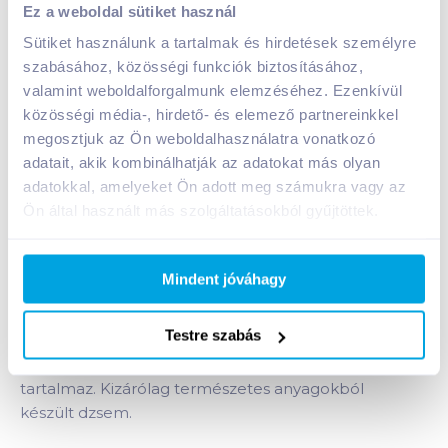
Ez a weboldal sütiket használ
A termék jelenleg nem elérhető
Sütiket használunk a tartalmak és hirdetések személyre
szabásához, közösségi funkciók biztosításához,
valamint weboldalforgalmunk elemzéséhez. Ezenkívül
közösségi média-, hirdető- és elemező partnereinkkel
Bevásárlólistához adom
Értesíts, ha olcsóbb!
megosztjuk az Ön weboldalhasználatra vonatkozó
adatait, akik kombinálhatják az adatokat más olyan
adatokkal, amelyeket Ön adott meg számukra vagy az
Termékleírás a(z)
St. Dalfour Gyümölcsvarázs
Ön által használt más szolgáltatásokból gyűjtöttek.
dzsem 284 g extra körte
termékhez:
Eredeti francia hagyományok alapján, kíméletes
eljárással készített, természetes aromájú, magas
Mindent jóváhagy
gyümölcstartalmú császárkörte. Természetes
gyümölcslé koncentrátummal édesített, magas
Testre szabás
gyümölcstartalmú. Hozzáadott cukrot nem
tartalmaz, természetes módon előforduló cukrokat
tartalmaz. Kizárólag természetes anyagokból
készült dzsem.