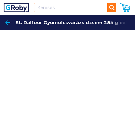
Keresés
St. Dalfour Gyümölcsvarázs dzsem 284 g extra 
Keres