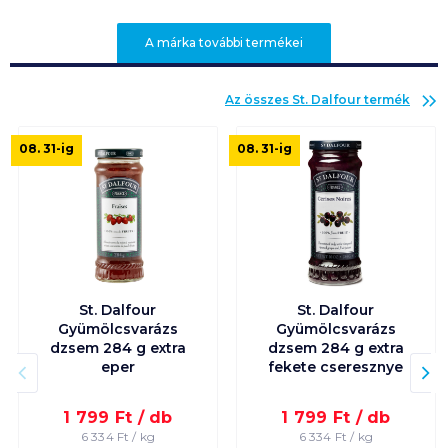
A márka további termékei
Az összes
St. Dalfour
termék
08. 31
-ig
08. 31
-ig
St. Dalfour
St. Dalfour
Gyümölcsvarázs
Gyümölcsvarázs
dzsem 284 g extra
dzsem 284 g extra
eper
fekete cseresznye
1 799
Ft /
db
1 799
Ft /
db
6 334
Ft /
kg
6 334
Ft /
kg