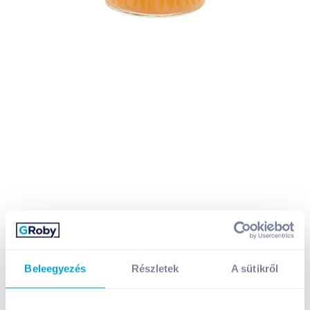
Beleegyezés
Részletek
A sütikről
St. Dalfour Gyümölcsvarázs dzsem 284 g extra körte