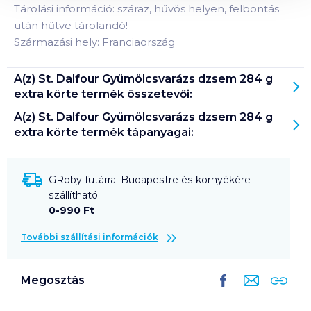
Tárolási információ: száraz, hűvös helyen, felbontás
után hűtve tárolandó!
Származási hely: Franciaország
A(z)
St. Dalfour Gyümölcsvarázs dzsem 284 g
extra körte
termék összetevői:
A(z)
St. Dalfour Gyümölcsvarázs dzsem 284 g
extra körte
termék tápanyagai:
GRoby futárral Budapestre és környékére
szállítható
0-990 Ft
További szállítási információk
Megosztás