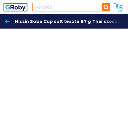
Keresés
Nissin Soba Cup sült tészta 87 g Thai szószos
Keres