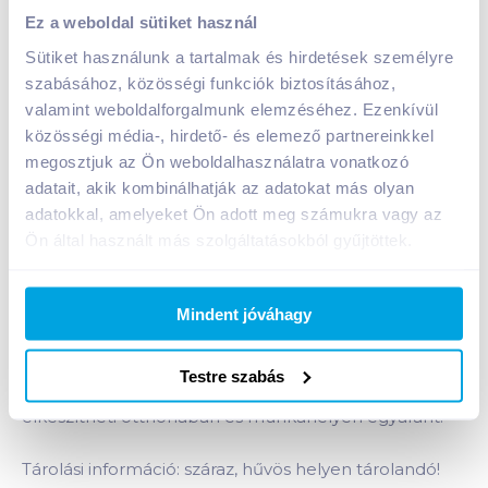
Ez a weboldal sütiket használ
Sütiket használunk a tartalmak és hirdetések személyre
szabásához, közösségi funkciók biztosításához,
Nissin Soba Cup sült tészta 87 g Thai szószos
valamint weboldalforgalmunk elemzéséhez. Ezenkívül
közösségi média-, hirdető- és elemező partnereinkkel
A termék jelenleg nem elérhető
megosztjuk az Ön weboldalhasználatra vonatkozó
adatait, akik kombinálhatják az adatokat más olyan
adatokkal, amelyeket Ön adott meg számukra vagy az
Bevásárlólistához adom
Értesíts, ha olcsóbb!
Ön által használt más szolgáltatásokból gyűjtöttek.
Termékleírás a(z)
Nissin Soba Cup sült tészta
Mindent jóváhagy
87 g Thai szószos
termékhez:
Instant tészta búzalisztből thai jellegű szósszal. Az új
Testre szabás
poharas változatnak köszönhetően könnyedén
elkészítheti otthonában és munkahelyén egyaránt.
Tárolási információ: száraz, hűvös helyen tárolandó!