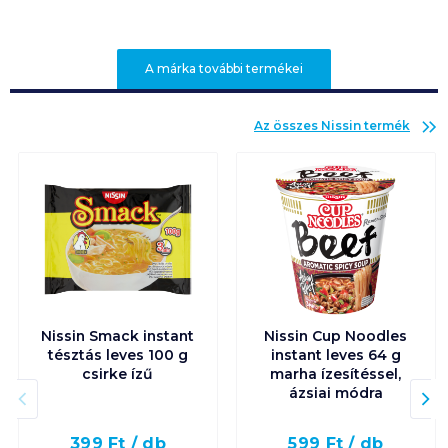
A márka további termékei
Az összes
Nissin
termék
Nissin Smack instant
Nissin Cup Noodles
tésztás leves 100 g
instant leves 64 g
csirke ízű
marha ízesítéssel,
ázsiai módra
399
Ft /
db
599
Ft /
db