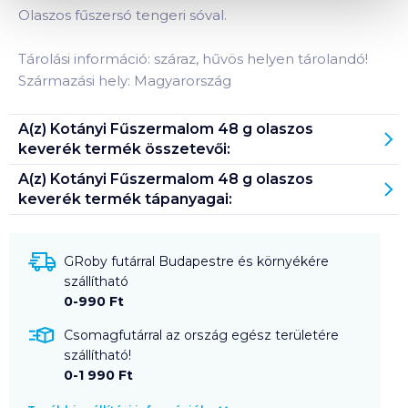
Olaszos fűszersó tengeri sóval.
Tárolási információ: száraz, hűvös helyen tárolandó!
Származási hely: Magyarország
A(z)
Kotányi Fűszermalom 48 g olaszos
keverék
termék összetevői:
A(z)
Kotányi Fűszermalom 48 g olaszos
keverék
termék tápanyagai:
GRoby futárral Budapestre és környékére
szállítható
0-990 Ft
Csomagfutárral az ország egész területére
szállítható!
0-1 990 Ft