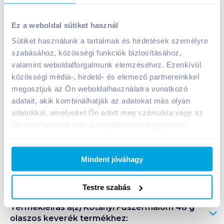
Kotányi Fűszermalom 48 g olaszos keverék
Ez a weboldal sütiket használ
1 199
Ft /
db
Sütiket használunk a tartalmak és hirdetések személyre
Egységár:
24 979
Ft /
kg
szabásához, közösségi funkciók biztosításához,
Nettó eladási ár:
944
Ft /
db
(
27
% áfa)
valamint weboldalforgalmunk elemzéséhez. Ezenkívül
közösségi média-, hirdető- és elemező partnereinkkel
Kosárba
megosztjuk az Ön weboldalhasználatra vonatkozó
Kosárba
adatait, akik kombinálhatják az adatokat más olyan
adatokkal, amelyeket Ön adott meg számukra vagy az
1 karton = 4 db
Ön által használt más szolgáltatásokból gyűjtöttek.
+1 karton a kosárba
Mindent jóváhagy
Bevásárlólistához adom
Értesíts, ha olcsóbb!
Testre szabás
Termékleírás a(z)
Kotányi Fűszermalom 48 g
olaszos keverék
termékhez: