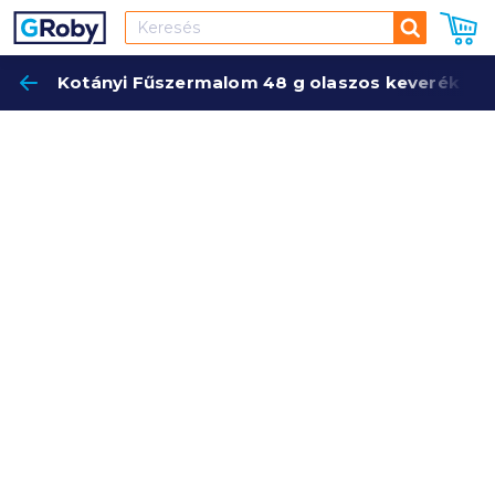
Keresés
Kotányi Fűszermalom 48 g olaszos keverék
Keres