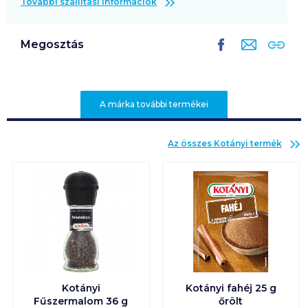
További szállítási információk
Megosztás
A márka további termékei
Az összes
Kotányi
termék
Kotányi
Kotányi fahéj 25 g
Fűszermalom 36 g
őrölt