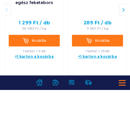
egész feketebors
1 299
Ft /
db
289
Ft /
db
36 083
Ft /
kg
11 560
Ft /
kg
Kosárba
Kosárba
Kosárba
Kosárba
1 karton = 4 db
1 karton = 25 db
+1 karton a kosárba
+1 karton a kosárba
SZOLGÁLTATÁSOK
Ajándékkosarak
INFORMÁCIÓK
Árfigyelő