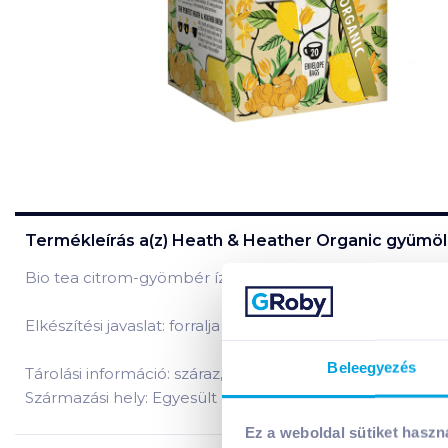
Termékleírás a(z)
Heath & Heather Organic gyümöl
Bio tea citrom-gyömbér ízzel. A Heath & Heather Organic 
Elkészítési javaslat: forralja fel a vizet, majd hagyja hűln
Beleegyezés
Tárolási információ: száraz, hűvös helyen tárolandó!
Származási hely: Egyesült Királyság
Ez a weboldal sütiket haszn