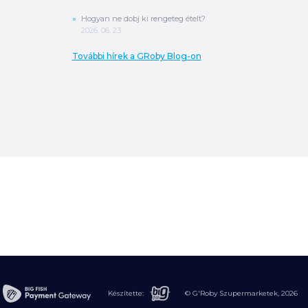
Hogyan ne dobj ki rengeteg ételt?
2026. 06. 23.
További hírek a GRoby Blog-on
0
Ft
ÖSSZESEN
A végösszeg a szállítás költségét, illetve
MPL szállítás esetén a csomagolási
költséget nem tartalmazza.
További
információ
Készítette:
© G'Roby Szupermarketek,
2026
MEGRENDELÉS