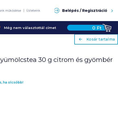
Keresés
Belépés / Regisztráció
unk működése
Üzleteink
0
Ft
Még nem választottál címet
ariaLabel
ariaLabel
Kosár tartalma
Kosár tartalma
gyümölcstea 30 g citrom és gyömbér
s, ha olcsóbb!