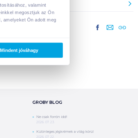
tosításához, valamint
A kosarad jelenleg üres.
einkkel megosztjuk az Ön
Adj hozzá termékeket!
l, amelyeket Ön adott meg
Mindent jóváhagy
GROBY BLOG
Ne csak forrón idd!
2026. 07. 23.
Különleges jégkrémek a világ körül
2026. 07. 22.