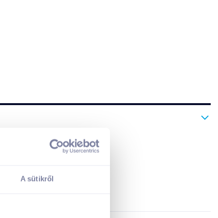
 vagy tej nélkül is élvezhető!
A sütikről