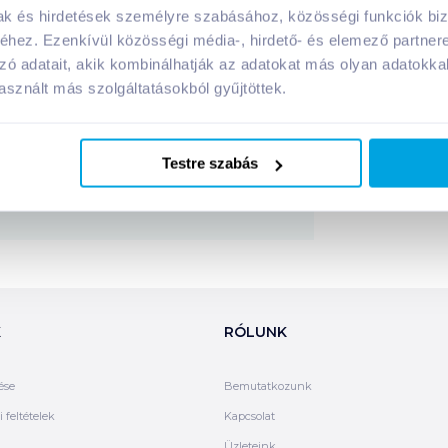
itrom és gyömbér
termék összetevői:
mak és hirdetések személyre szabásához, közösségi funkciók biz
hez. Ezenkívül közösségi média-, hirdető- és elemező partner
zó adatait, akik kombinálhatják az adatokat más olyan adatokka
Megosztás
sznált más szolgáltatásokból gyűjtöttek.
!
Testre szabás
K
RÓLUNK
ése
Bemutatkozunk
 feltételek
Kapcsolat
Üzleteink