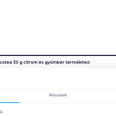
cstea 30 g citrom és gyömbér
termékhez:
tea koffeinmentes, így a nehezen alvók barátja lehet! Tejjel
i pár percet. Ezután áztassa a filtereket 2-3 percig.
Részletek
ál