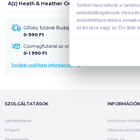
A(z)
Heath & Heather Organic gyümölcstea 30 g c
Sütiket használunk a tartal
weboldalforgalmunk elemzésé
weboldalhasználatra vonatko
számukra vagy az Ön által ha
GRoby futárral Budapestre és környékére szállítható
0-990 Ft
Csomagfutárral az ország egész területére szállítható
0-1 990 Ft
További szállítási információk
SZOLGÁLTATÁSOK
INFORMÁCIÓ
Ajándékkosarak
Áruházunk működ
Árfigyelő
Általános szerződési
Bevásárlólisták
Elállási jog