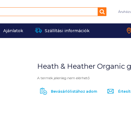
Keresés
Áruház
Ajánlatok
Szállítási információk
Heath & Heather Organic 
A termék jelenleg nem elérhető
Bevásárlólistához adom
Értesít