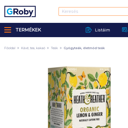
TERMÉKEK
Listáim
Főoldal
Kávé, tea, kakaó
Teák
Gyógyteák, életmód teák