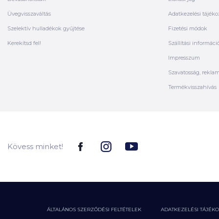
Üvegvisszaváltás
Adatkezelési tájéko
Szelektív hulladékok gyűjtése
Fizetési módok
Kerekítsd fel!
Szállítási informáci
Impresszum
Szavatosság, rekla
Termékvisszahívás
Kövess minket!
ÁLTALÁNOS SZERZŐDÉSI FELTÉTELEK
ADATKEZELÉSI TÁJÉK