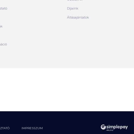
ztató
Díjaink
Állásajánlatok
ók
máció
OZTATÓ
IMPRESSZUM