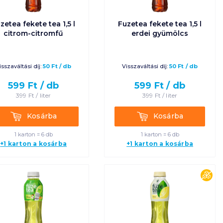
Ár szerint növekvő
zetea fekete tea 1,5 l
Fuzetea fekete tea 1,5 l
Ár szerint
citrom-citromfű
erdei gyümölcs
csökkenő
Egységár szerint
isszaváltási díj:
50
Ft
/
db
Visszaváltási díj:
50
Ft
/
db
növekvő
599
Ft /
db
599
Ft /
db
399
Ft /
liter
399
Ft /
liter
Egységár szerint
csökkenő
Kosárba
Kosárba
Kosárba
Kosárba
1 karton = 6 db
1 karton = 6 db
Termék neve A-Z
+1 karton a kosárba
+1 karton a kosárba
Termék neve Z-A
cuk