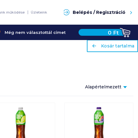
Keresés
Belépés / Regisztráció
unk működése
Üzleteink
0
Ft
Még nem választottál címet
ariaLabel
ariaLabel
Kosár tartalma
Kosár tartalma
Alapértelmezett
Népszerűség
szerint
Alapértelmezett