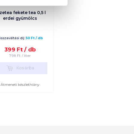
zetea fekete tea 0,5 l
erdei gyümölcs
isszaváltási díj:
50
Ft
/
db
399
Ft /
db
798
Ft /
liter
Kosárba
Kosárba
Átmeneti készlethiány