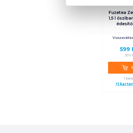
Fuzetea Ze
1,5 l őszib
édesítő
Visszaváltási
599
399
Kosá
1 kart
+1 karto