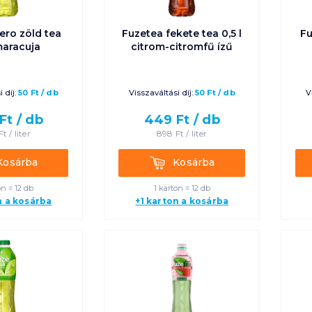
ero zöld tea
Fuzetea fekete tea 0,5 l
Fu
 maracuja
citrom-citromfű ízű
 díj:
50
Ft
/
db
Visszaváltási díj:
50
Ft
/
db
V
Ft /
db
449
Ft /
db
Ft /
liter
898
Ft /
liter
rba
Kosárba
Kosárba
Kosárba
on = 12 db
1 karton = 12 db
n a kosárba
+1 karton a kosárba