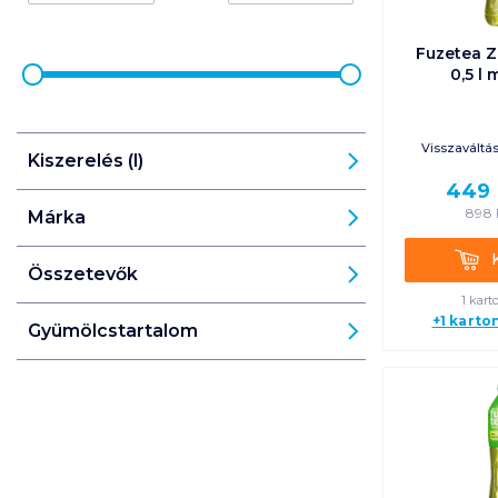
Fuzetea Z
0,5 l
Visszaváltási
Kiszerelés (l)
449
898
Márka
Kosá
Összetevők
1 kart
+1 karto
Gyümölcstartalom