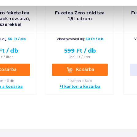
ro fekete tea
Fuzetea Zero zöld tea
Fu
arack-rózsaízű,
1,5 l citrom
szerekkel
 díj:
50
Ft
/
db
Visszaváltási díj:
50
Ft
/
db
V
Ft /
db
599
Ft /
db
Ft /
liter
399
Ft /
liter
rba
Kosárba
Kosárba
Kosárba
on = 6 db
1 karton = 6 db
n a kosárba
+1 karton a kosárba