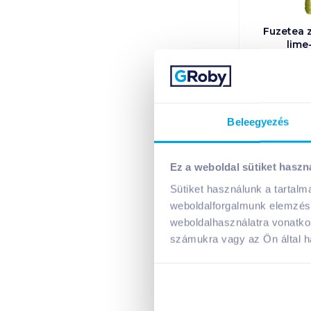
Fuzetea z
lime
Visszaváltási
599
Beleegyezés
399
Kosá
Ez a weboldal sütiket haszn
1 kart
Sütiket használunk a tartal
+1 karto
weboldalforgalmunk elemzésé
weboldalhasználatra vonatko
számukra vagy az Ön által ha