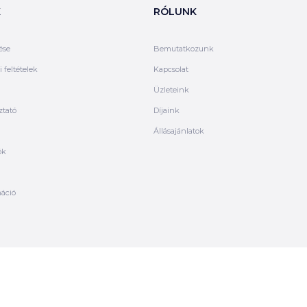
K
RÓLUNK
ése
Bemutatkozunk
 feltételek
Kapcsolat
Üzleteink
ztató
Díjaink
Állásajánlatok
ók
máció