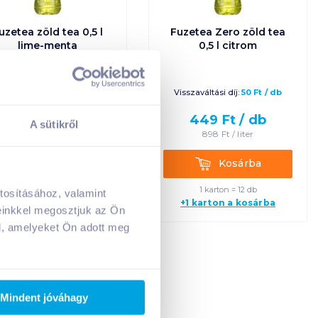
uzetea zöld tea 0,5 l
Fuzetea Zero zöld tea
lime-menta
0,5 l citrom
isszaváltási díj:
50
Ft
/
db
Visszaváltási díj:
50
Ft
/
db
449
Ft /
db
449
Ft /
db
A sütikről
898
Ft /
liter
898
Ft /
liter
Kosárba
Kosárba
Kosárba
Kosárba
1 karton = 12 db
1 karton = 12 db
tosításához, valamint
+1 karton a kosárba
+1 karton a kosárba
A kosarad jelenleg üres.
einkkel megosztjuk az Ön
Adj hozzá termékeket!
l, amelyeket Ön adott meg
es
ig
Mindent jóváhagy