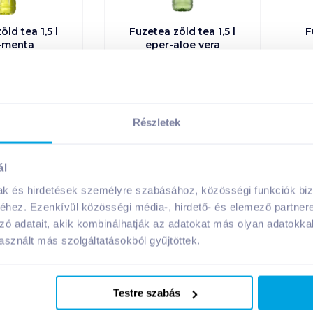
öld tea 1,5 l
Fuzetea zöld tea 1,5 l
F
-menta
eper-aloe vera
 díj:
50
Ft
/
db
Visszaváltási díj:
50
Ft
/
db
V
Ft /
db
599
Ft /
db
Részletek
Ft /
liter
399
Ft /
liter
rba
Kosárba
Kosárba
Kosárba
ál
on = 6 db
1 karton = 6 db
mak és hirdetések személyre szabásához, közösségi funkciók biz
n a kosárba
+1 karton a kosárba
hez. Ezenkívül közösségi média-, hirdető- és elemező partner
zó adatait, akik kombinálhatják az adatokat más olyan adatokka
sznált más szolgáltatásokból gyűjtöttek.
cukormentes
cukorment
08. 31
-
Testre szabás