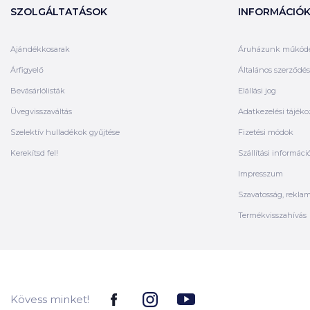
SZOLGÁLTATÁSOK
INFORMÁCIÓ
Ajándékkosarak
Áruházunk működ
Árfigyelő
Általános szerződési
Bevásárlólisták
Elállási jog
Üvegvisszaváltás
Adatkezelési tájéko
Szelektív hulladékok gyűjtése
Fizetési módok
Kerekítsd fel!
Szállítási informáci
Impresszum
Szavatosság, rekla
Termékvisszahívás
Kövess minket!