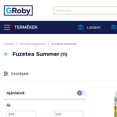
TERMÉKEK
Listáim
Főoldal
Termékválogatások
Fuzetea Summer
Vissza
Fuzetea Summer
(11)
Szűrések
Ajánlatok
Ár
min
max
max
-