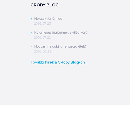
GROBY BLOG
Ne csak forrón idd!
2026. 07. 23.
Különleges jégkrémek a világ körül
2026. 07. 22.
Hogyan ne dobj ki rengeteg ételt?
2026. 06. 23.
További hírek a GRoby Blog-on
0
Ft
ÖSSZESEN
A végösszeg a szállítás költségét, illetve
MPL szállítás esetén a csomagolási
költséget nem tartalmazza.
További