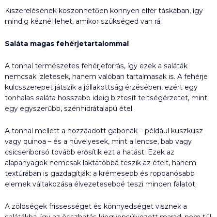
Kiszerelésének köszönhetően könnyen elfér táskában, így
mindig kéznél lehet, amikor szükséged van rá.
Saláta magas fehérjetartalommal
A tonhal természetes fehérjeforrás, így ezek a saláták
nemcsak ízletesek, hanem valóban tartalmasak is. A fehérje
kulcsszerepet játszik a jóllakottság érzésében, ezért egy
tonhalas saláta hosszabb ideig biztosít teltségérzetet, mint
egy egyszerűbb, szénhidrátalapú étel.
A tonhal mellett a hozzáadott gabonák – például kuszkusz
vagy quinoa – és a hüvelyesek, mint a lencse, bab vagy
csicseriborsó tovább erősítik ezt a hatást. Ezek az
alapanyagok nemcsak laktatóbbá teszik az ételt, hanem
textúrában is gazdagítják: a krémesebb és roppanósabb
elemek váltakozása élvezetesebbé teszi minden falatot.
A zöldségek frissességet és könnyedséget visznek a
salátákba, így az összhatás kiegyensúlyozott marad: nem túl