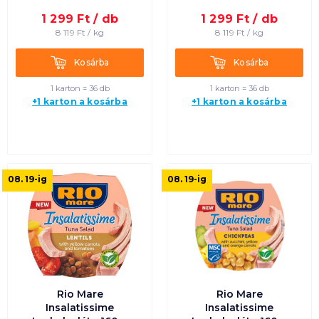
Egységár szerint
növekvő
1 299
Ft /
db
1 299
Ft /
db
8 119
Ft /
kg
8 119
Ft /
kg
Egységár szerint
Kosárba
Kosárba
Kosárba
Kosárba
csökkenő
1 karton = 36 db
1 karton = 36 db
+1 karton a kosárba
+1 karton a kosárba
Termék neve A-Z
Termék neve Z-A
08. 19
-ig
08. 19
-ig
Rio Mare
Rio Mare
Insalatissime
Insalatissime