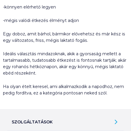
-könnyen elérhető legyen
-mégis valódi étkezés élményt adjon
Egy doboz, amit bárhol, bármikor elővehetsz és már kész is
egy változatos, friss, mégis laktató fogás.
Ideális választás mindazoknak, akik a gyorsaság mellett a
tartalmasabb, tudatosabb étkezést is fontosnak tartják; akár
egy rohanós hétköznapon, akár egy könnyű, mégis laktató
ebéd részeként.
Ha olyan ételt keresel, ami alkalmazkodik a napodhoz, nem
pedig fordítva, ez a kategória pontosan neked szól.
SZOLGÁLTATÁSOK
Ajándékkosarak