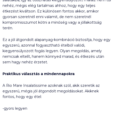
nehéz, mégis elég tartalmas ahhoz, hogy egy teljes
étkezést kiváltson. Ez különösen fontos akkor, amikor
gyorsan szeretnél enni valamit, de nem szeretnél
kompromisszumot kötni a minőség vagy a jóllakottság
terén.
Ez a jól átgondolt alapanyag-kombináció biztosítja, hogy egy
egyszerű, azonnal fogyasztható ételből valódi,
kiegyensúlyozott fogás legyen. Olyan megoldás, amely
nemcsak eltelít, hanem könnyed marad, és étkezés után
sem hagy nehéz érzetet.
Praktikus választás a mindennapokra
A Rio Mare Insalatissime azoknak szól, akik szeretik az
egyszerű, mégis jól átgondolt megoldásokat. Akiknek
fontos, hogy egy étel:
-gyors legyen