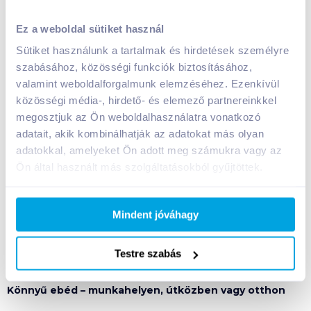
nem válik unalmassá, hanem minden alkalommal egy kicsit
más élményt ad.
Ez a weboldal sütiket használ
Sütiket használunk a tartalmak és hirdetések személyre
A
kuszkuszos és quinoás
változatok modernebb,
szabásához, közösségi funkciók biztosításához,
könnyedebb irányt képviselnek, ideálisak, ha valami
valamint weboldalforgalmunk elemzéséhez. Ezenkívül
frissebbre és lazábbra vágysz, akár egy könnyű ebédhez
közösségi média-, hirdető- és elemező partnereinkkel
vagy nyári étkezéshez.
megosztjuk az Ön weboldalhasználatra vonatkozó
adatait, akik kombinálhatják az adatokat más olyan
A
lencsés, babos vagy csicseriborsós
saláták ezzel
szemben teltebbek, laktatóbbak, így akkor is jó választások,
adatokkal, amelyeket Ön adott meg számukra vagy az
ha hosszabb időre szeretnél energiát nyerni, például egy
Ön által használt más szolgáltatásokból gyűjtöttek.
mozgalmas nap közepén.
A
kukoricás vagy mediterrán
jellegű változatok
Mindent jóváhagy
zöldségesebb, napfényesebb ízvilágot hoznak, amelyek
különösen jól esnek melegebb napokon vagy egy gyors,
Testre szabás
könnyed étkezés részeként.
Könnyű ebéd – munkahelyen, útközben vagy otthon