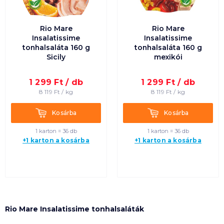
Rio Mare
Rio Mare
Insalatissime
Insalatissime
tonhalsaláta 160 g
tonhalsaláta 160 g
Sicily
mexikói
1 299
Ft /
db
1 299
Ft /
db
8 119
Ft /
kg
8 119
Ft /
kg
Kosárba
Kosárba
Kosárba
Kosárba
1 karton = 36 db
1 karton = 36 db
+1 karton a kosárba
+1 karton a kosárba
Rio Mare Insalatissime tonhalsaláták