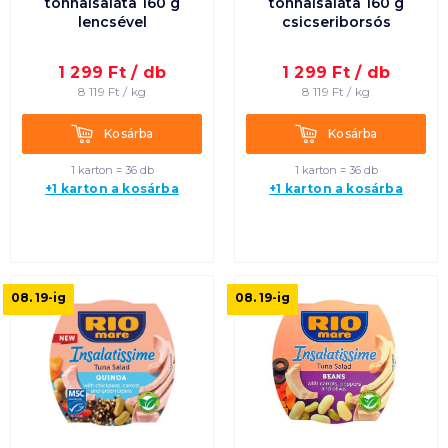
tonhalsaláta 160 g
tonhalsaláta 160 g
lencsével
csicseriborsós
1 299
Ft /
db
1 299
Ft /
db
8 119
Ft /
kg
8 119
Ft /
kg
Kosárba
Kosárba
Kosárba
Kosárba
1 karton = 36 db
1 karton = 36 db
+1 karton a kosárba
+1 karton a kosárba
08. 19
-ig
08. 19
-ig