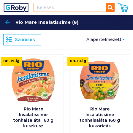
Keresés
Rio Mare Insalatissime (8)
Keres
Szűrések
Alapértelmezett
Népszerűség
08. 19
-ig
08. 19
-ig
szerint
Alapértelmezett
Ár szerint
növekvő
Rio Mare
Rio Mare
Ár szerint
Insalatissime
Insalatissime
csökkenő
tonhalsaláta 160 g
tonhalsaláta 160 g
kuszkusz
kukoricás