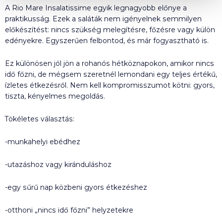
A Rio Mare Insalatissime egyik legnagyobb előnye a
praktikusság. Ezek a saláták nem igényelnek semmilyen
előkészítést: nincs szükség melegítésre, főzésre vagy külön
edényekre. Egyszerűen felbontod, és már fogyasztható is.
Ez különösen jól jön a rohanós hétköznapokon, amikor nincs
idő főzni, de mégsem szeretnél lemondani egy teljes értékű,
ízletes étkezésről. Nem kell kompromisszumot kötni: gyors,
tiszta, kényelmes megoldás.
Tökéletes választás:
-munkahelyi ebédhez
-utazáshoz vagy kiránduláshoz
-egy sűrű nap közbeni gyors étkezéshez
-otthoni „nincs idő főzni” helyzetekre