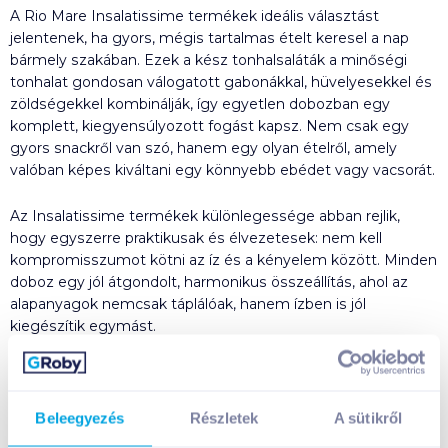
A Rio Mare Insalatissime termékek ideális választást
jelentenek, ha gyors, mégis tartalmas ételt keresel a nap
bármely szakában. Ezek a kész tonhalsaláták a minőségi
tonhalat gondosan válogatott gabonákkal, hüvelyesekkel és
zöldségekkel kombinálják, így egyetlen dobozban egy
komplett, kiegyensúlyozott fogást kapsz. Nem csak egy
gyors snackről van szó, hanem egy olyan ételről, amely
valóban képes kiváltani egy könnyebb ebédet vagy vacsorát.
Az Insalatissime termékek különlegessége abban rejlik,
hogy egyszerre praktikusak és élvezetesek: nem kell
kompromisszumot kötni az íz és a kényelem között. Minden
doboz egy jól átgondolt, harmonikus összeállítás, ahol az
alapanyagok nemcsak táplálóak, hanem ízben is jól
kiegészítik egymást.
Tonhalsaláta több ízben
A különböző ízvariációk lehetővé teszik, hogy mindig a
Beleegyezés
Részletek
A sütikről
hangulatodhoz vagy a napszakhoz igazodva válassz. Így