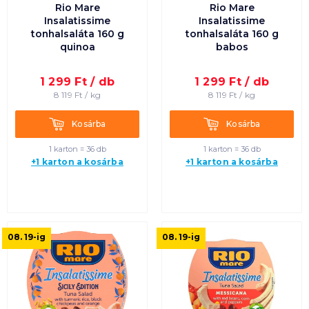
Rio Mare
Rio Mare
Insalatissime
Insalatissime
tonhalsaláta 160 g
tonhalsaláta 160 g
quinoa
babos
1 299
Ft /
db
1 299
Ft /
db
8 119
Ft /
kg
8 119
Ft /
kg
Kosárba
Kosárba
Kosárba
Kosárba
1 karton = 36 db
1 karton = 36 db
+1 karton a kosárba
+1 karton a kosárba
08. 19
-ig
08. 19
-ig