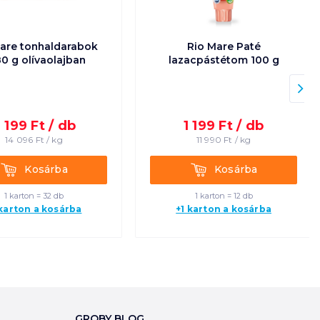
are tonhaldarabok
Rio Mare Paté
0 g olívaolajban
lazacpástétom 100 g
 199
Ft /
db
1 199
Ft /
db
14 096
Ft /
kg
11 990
Ft /
kg
Kosárba
Kosárba
Kosárba
Kosárba
1 karton = 32 db
1 karton = 12 db
 karton a kosárba
+1 karton a kosárba
GROBY BLOG