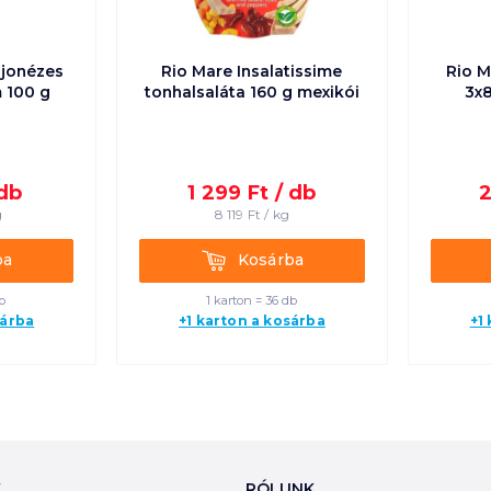
ajonézes
Rio Mare Insalatissime
Rio M
 100 g
tonhalsaláta 160 g mexikói
3x8
db
1 299
Ft /
db
2
g
8 119
Ft /
kg
Kosárba
ba
Kosárba
b
1 karton = 36 db
sárba
+1 karton a kosárba
+1
K
RÓLUNK