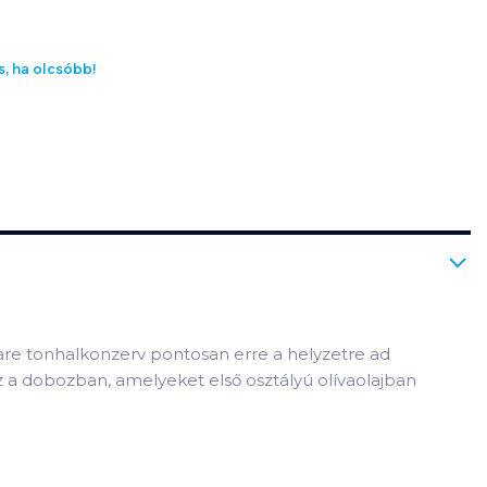
s, ha olcsóbb!
are tonhalkonzerv pontosan erre a helyzetre ad
sz a dobozban, amelyeket első osztályú olívaolajban