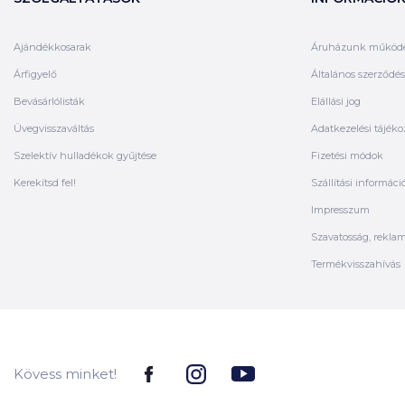
Ajándékkosarak
Áruházunk működ
Árfigyelő
Általános szerződési
Bevásárlólisták
Elállási jog
Üvegvisszaváltás
Adatkezelési tájéko
Szelektív hulladékok gyűjtése
Fizetési módok
Kerekítsd fel!
Szállítási informáci
Impresszum
Szavatosság, rekla
Termékvisszahívás
Kövess minket!