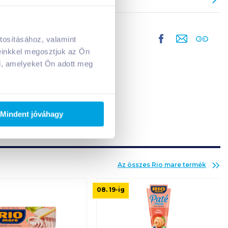
tosításához, valamint
A kosarad jelenleg üres.
einkkel megosztjuk az Ön
Adj hozzá termékeket!
l, amelyeket Ön adott meg
Mindent jóváhagy
Az összes
Rio mare
termék
08. 19
-ig