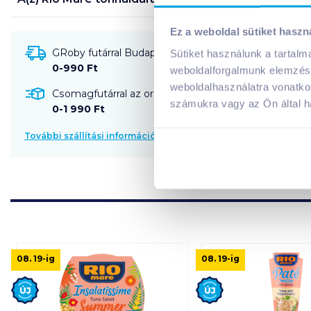
Ez a weboldal sütiket haszn
GRoby futárral Budapestre és környékére szállítható
Sütiket használunk a tartal
0-990 Ft
weboldalforgalmunk elemzésé
weboldalhasználatra vonatko
Csomagfutárral az ország egész területére szállítható
számukra vagy az Ön által ha
0-1 990 Ft
További szállítási információk
08. 19
-ig
08. 19
-ig
Új
Új