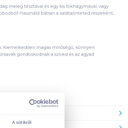
 adag meleg tésztával és egy kis fokhagymával, vagy
 dobozból! Használd bátran a salátaönteted részeként,
dnek. Kiemelkedően magas minőségű, könnyen
zsírsavak gondoskodnak a szíved és az agyad
A sütikről