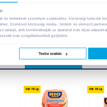
ál
Megosztás
mak és hirdetések személyre szabásához, közösségi funkciók biz
hez. Ezenkívül közösségi média-, hirdető- és elemező partner
zó adatait, akik kombinálhatják az adatokat más olyan adatokka
!
sznált más szolgáltatásokból gyűjtöttek.
Testre szabás
A márka további termékei
08. 19
-ig
08. 19
-ig