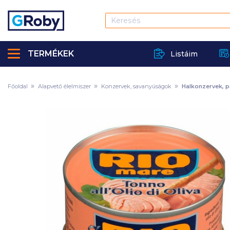
TERMÉKEK
Listáim
Főoldal
Alapvető élelmiszer
Konzervek, savanyúságok
Halkonzervek, 