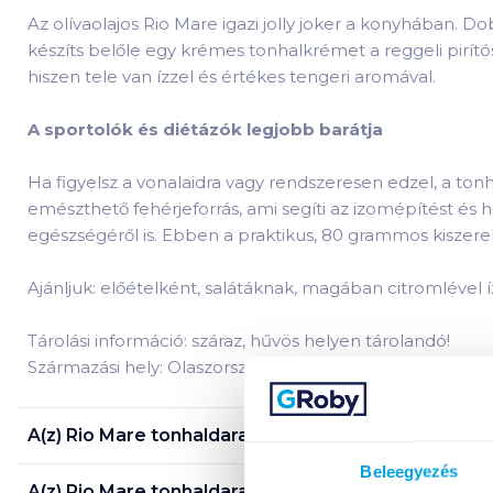
Az olívaolajos Rio Mare igazi jolly joker a konyhában. D
készíts belőle egy krémes tonhalkrémet a reggeli pirítós
hiszen tele van ízzel és értékes tengeri aromával.
A sportolók és diétázók legjobb barátja
Ha figyelsz a vonalaidra vagy rendszeresen edzel, a t
emészthető fehérjeforrás, ami segíti az izomépítést és
egészségéről is. Ebben a praktikus, 80 grammos kiszere
Ajánljuk: előételként, salátáknak, magában citromlével í
Tárolási információ: száraz, hűvös helyen tárolandó!
Származási hely: Olaszország.
A(z)
Rio Mare tonhaldarabok 80 g olívaolajban
termé
Beleegyezés
A(z)
Rio Mare tonhaldarabok 80 g olívaolajban
termé