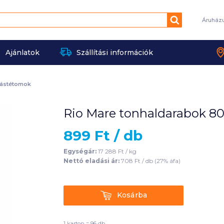
Keresés
Áruház
Ajánlatok
Szállítási információk
pástétomok
Rio Mare tonhaldarabok 80 
899
Ft /
db
Egységár:
17 288
Ft /
kg
Nettó eladási ár:
708
Ft /
db
(
27
% áfa)
Kosárba
Kosárba
1 karton = 96 db