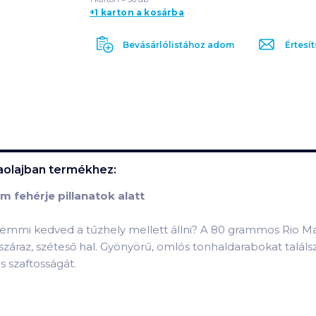
+1 karton a kosárba
Bevásárlólistához adom
Értesít
aolajban
termékhez:
m fehérje pillanatok alatt
 semmi kedved a tűzhely mellett állni? A 80 grammos Rio M
száraz, széteső hal. Gyönyörű, omlós tonhaldarabokat talál
s szaftosságát.