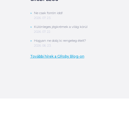
Ne csak forrón idd!
2026. 07. 23.
Különleges jégkrémek a világ körül
2026. 07. 22.
Hogyan ne dobj ki rengeteg ételt?
2026. 06. 23.
További hírek a GRoby Blog-on
0
Ft
ÖSSZESEN