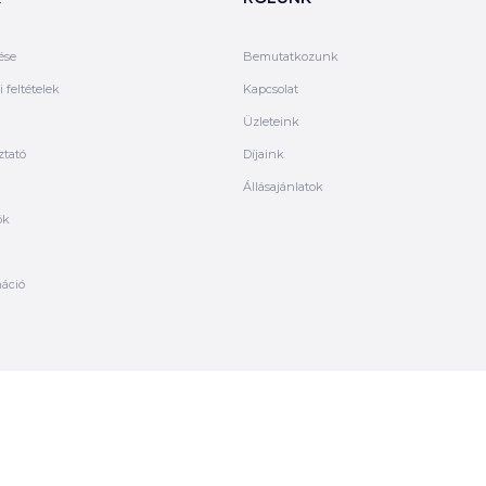
ése
Bemutatkozunk
 feltételek
Kapcsolat
Üzleteink
ztató
Díjaink
Állásajánlatok
ók
máció