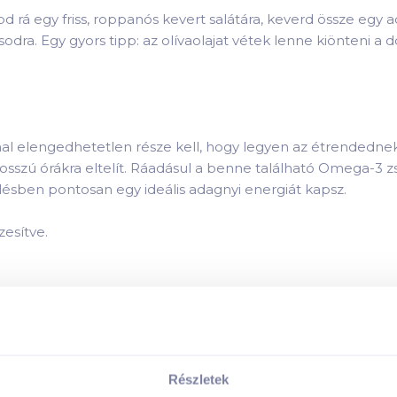
obd rá egy friss, roppanós kevert salátára, keverd össze egy
odra. Egy gyors tipp: az olívaolajat vétek lenne kiönteni a
onhal elengedhetetlen része kell, hogy legyen az étrende
 hosszú órákra eltelít. Ráadásul a benne található Omega-3 
lésben pontosan egy ideális adagnyi energiát kapsz.
zesítve.
k összetevői:
Részletek
k tápanyagai: