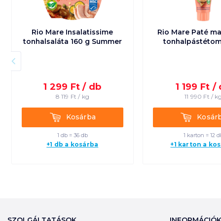
Rio Mare Insalatissime
Rio Mare Paté m
tonhalsaláta 160 g Summer
tonhalpástétom
1 299
Ft /
db
1 199
Ft /
8 119
Ft /
kg
11 990
Ft /
k
Kosárba
Kosárba
Kosárba
Kosár
1 db = 36 db
1 karton = 12 d
+1 db a kosárba
+1 karton a ko
SZOLGÁLTATÁSOK
INFORMÁCIÓ