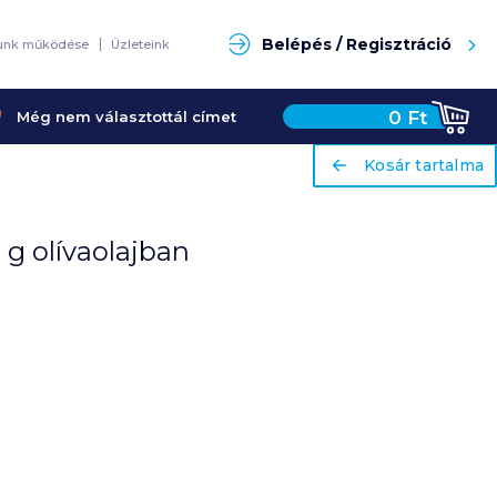
Keresés
Belépés / Regisztráció
unk működése
Üzleteink
0
Ft
Még nem választottál címet
ariaLabel
ariaLabel
Kosár tartalma
Kosár tartalma
g olívaolajban