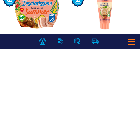
Rio Mare
Rio Mare Paté
Insalatissime
majonézes
tonhalsaláta 160 g
tonhalpástétom 100
Summer
g
1 299
Ft /
db
1 299
Ft /
db
8 119
Ft /
kg
12 990
Ft /
kg
Kosárba
Kosárba
Kosárba
Kosárba
1 db = 36 db
1 karton = 12 db
+1 db a kosárba
+1 karton a kosárba