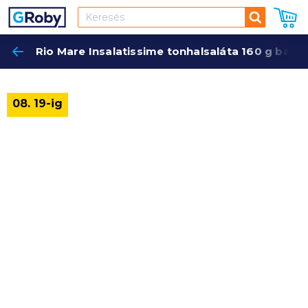
Keresés
Rio Mare Insalatissime tonhalsaláta 160 g babo
Keres
08. 19-ig