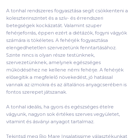
A tonhal rendszeres fogyasztása segít csökkenteni a
koleszterinszintet és a szív- és érrendszeri
betegségek kockázatát. Valamint szuper
fehérjeforrás, éppen ezért a diétázók, fogyni vágyók
számára is tökéletes. A fehérjék fogyasztása
elengedhetetlen szervezetünk fenntartásához.
Szinte nincs is olyan része testünknek,
szervezetünknek, amelynek egészséges
működéséhez ne kellene némi fehérje. A fehérjék
elősegítik a megfelelő növekedést, jó hatással
vannak az izmokra és az általános anyagcserében is
fontos szerepet játszanak.
A tonhal ideális, ha gyors és egészséges ételre
vágyunk, nagyon sok értékes szerves vegyületet,
vitamint és ásványi anyagot tartalmaz.
Tekintsd meg Rio Mare Insalatissime választékunkat