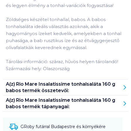
és legyen élmény a tonhal-variációk fogyasztása!
Zöldséges készétel tonhallal, babos. A babos
tonhalsaláta ideális választás azoknak, akik a
hagyományos ízeket kedvelik, amelyekben a tonhal
puhasága, a bab rusztikus íze és az étvágygerjesztő
olívafalatkák keverednek egymással.
Tárolási információ: száraz, hűvös helyen tárolandó!
Származási hely: Olaszország
A(z)
Rio Mare Insalatissime tonhalsaláta 160 g
babos
termék összetevői:
A(z)
Rio Mare Insalatissime tonhalsaláta 160 g
babos
termék tápanyagai:
GRoby futárral Budapestre és környékére