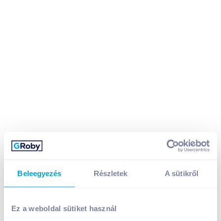
Rio Mare Insalatissime tonhalsaláta 160 g babos
Beleegyezés
Részletek
A sütikről
1 299
Ft /
db
Egységár:
8 119
Ft /
kg
Nettó eladási ár:
1 023
Ft /
db
(
27
% áfa)
Ez a weboldal sütiket használ