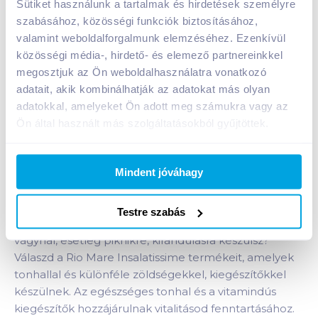
Sütiket használunk a tartalmak és hirdetések személyre
Kosárba
szabásához, közösségi funkciók biztosításához,
Kosárba
valamint weboldalforgalmunk elemzéséhez. Ezenkívül
közösségi média-, hirdető- és elemező partnereinkkel
1 karton = 36 db
megosztjuk az Ön weboldalhasználatra vonatkozó
+1 karton a kosárba
adatait, akik kombinálhatják az adatokat más olyan
adatokkal, amelyeket Ön adott meg számukra vagy az
Ön által használt más szolgáltatásokból gyűjtöttek.
Bevásárlólistához adom
Értesíts, ha olcsóbb!
Mindent jóváhagy
Termékleírás a(z)
Rio Mare Insalatissime
tonhalsaláta 160 g babos
termékhez:
Testre szabás
Gyors salátára, könnyű ebédre, vagy vacsorára
vágynál, esetleg piknikre, kirándulásra készülsz?
Válaszd a Rio Mare Insalatissime termékeit, amelyek
tonhallal és különféle zöldségekkel, kiegészítőkkel
készülnek. Az egészséges tonhal és a vitamindús
kiegészítők hozzájárulnak vitalitásod fenntartásához.