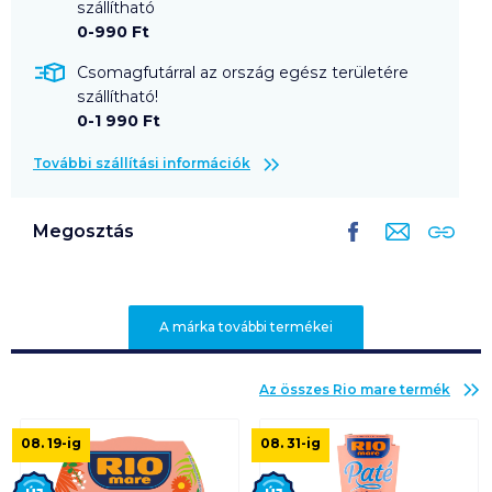
szállítható
0-990 Ft
Csomagfutárral az ország egész területére
szállítható!
0-1 990 Ft
További szállítási információk
Megosztás
A márka további termékei
Az összes
Rio mare
termék
08. 19
-ig
08. 31
-ig
Új
Új