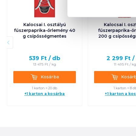
Kalocsai I. osztályú
Kalocsai I. osz
fűszerpaprika-őrlemény 40
fűszerpaprika-ő
g csípősségmentes
200 g csípőssé
539
Ft /
db
2 299
Ft 
13 475
Ft /
kg
11 495
Ft /
k
Kosárba
Kosárba
Kosárba
Kosár
1 karton = 20 db
1 karton = 8 d
+1 karton a kosárba
+1 karton a ko