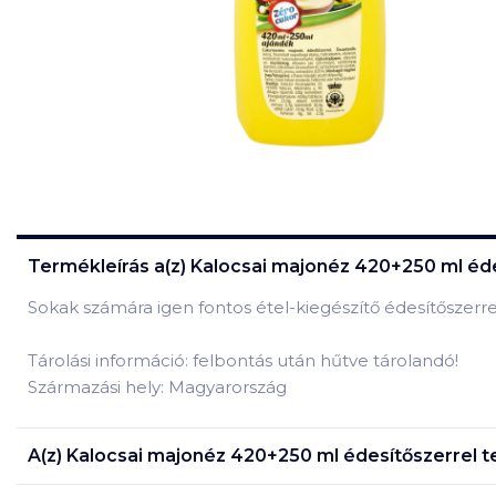
Termékleírás a(z)
Kalocsai majonéz 420+250 ml éde
Sokak számára igen fontos étel-kiegészítő édesítőszerr
Tárolási információ: felbontás után hűtve tárolandó!
Származási hely: Magyarország
A(z)
Kalocsai majonéz 420+250 ml édesítőszerrel
t