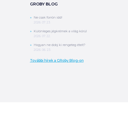
GROBY BLOG
Ne csak forrón idd!
2026. 07. 23.
Különleges jégkrémek a világ körül
2026. 07. 22.
Hogyan ne dobj ki rengeteg ételt?
2026. 06. 23.
További hírek a GRoby Blog-on
0
Ft
ÖSSZESEN