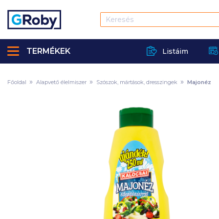
TERMÉKEK
Listáim
Főoldal
Alapvető élelmiszer
Szószok, mártások, dresszingek
Majonéz