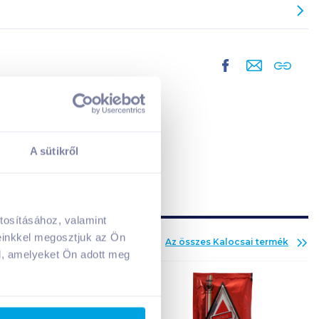
A sütikről
tosításához, valamint
A kosarad jelenleg üres.
einkkel megosztjuk az Ön
Az összes
Kalocsai
termék
Adj hozzá termékeket!
l, amelyeket Ön adott meg