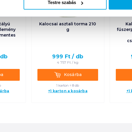
Testre szabás
tályú
Kalocsai asztali torma 210
Kal
rlemény
g
fűszer
gmentes
cs
/
db
999
Ft /
db
g
4 757
Ft /
kg
Kosárba
ba
Kosárba
b
1 karton = 8 db
sárba
+1 karton a kosárba
+1