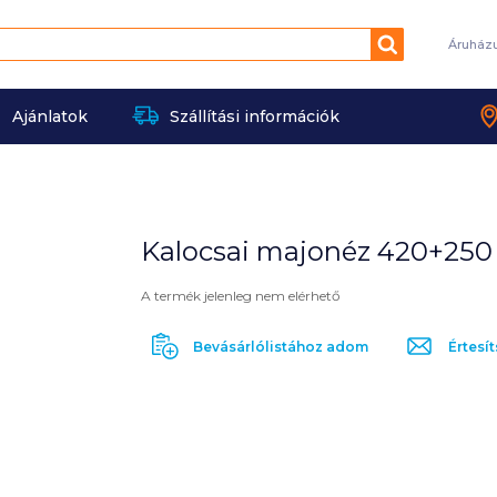
Keresés
Áruház
Ajánlatok
Szállítási információk
Kalocsai majonéz 420+250 
A termék jelenleg nem elérhető
Bevásárlólistához adom
Értesít