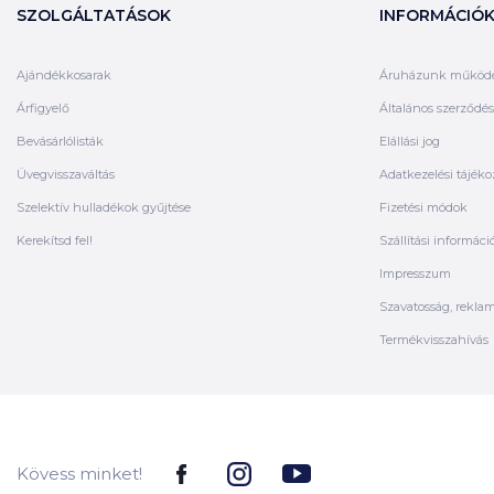
SZOLGÁLTATÁSOK
INFORMÁCIÓ
Ajándékkosarak
Áruházunk működ
Árfigyelő
Általános szerződési
Bevásárlólisták
Elállási jog
Üvegvisszaváltás
Adatkezelési tájéko
Szelektív hulladékok gyűjtése
Fizetési módok
Kerekítsd fel!
Szállítási informáci
Impresszum
Szavatosság, rekla
Termékvisszahívás
Kövess minket!