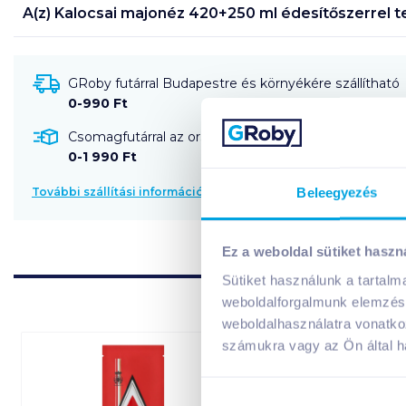
A(z)
Kalocsai majonéz 420+250 ml édesítőszerrel
t
GRoby futárral Budapestre és környékére szállítható
0-990 Ft
Csomagfutárral az ország egész területére szállítható
0-1 990 Ft
Beleegyezés
További szállítási információk
Ez a weboldal sütiket haszn
Sütiket használunk a tartal
weboldalforgalmunk elemzésé
weboldalhasználatra vonatko
számukra vagy az Ön által ha