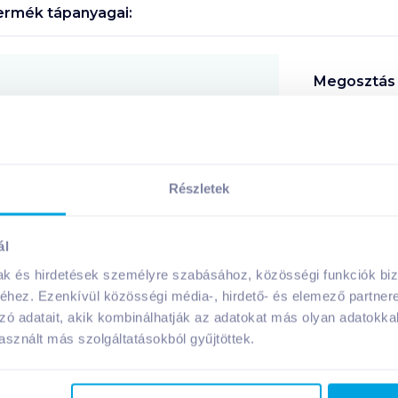
ermék tápanyagai:
Megosztás
!
Részletek
ál
A márka további termékei
mak és hirdetések személyre szabásához, közösségi funkciók biz
hez. Ezenkívül közösségi média-, hirdető- és elemező partner
zó adatait, akik kombinálhatják az adatokat más olyan adatokka
sznált más szolgáltatásokból gyűjtöttek.