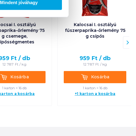
Mindent jóváhagy
ocsai I. osztályú
Kalocsai I. osztályú
paprika-őrlemény 75
fűszerpaprika-őrlemény 75
g csemege,
g csípős
ípősségmentes
959
Ft /
db
959
Ft /
db
12 787
Ft /
kg
12 787
Ft /
kg
Kosárba
Kosárba
Kosárba
Kosárba
1 karton = 16 db
1 karton = 16 db
 karton a kosárba
+1 karton a kosárba