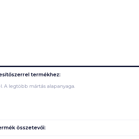
sítőszerrel
termékhez:
el. A legtöbb mártás alapanyaga.
ermék összetevői: