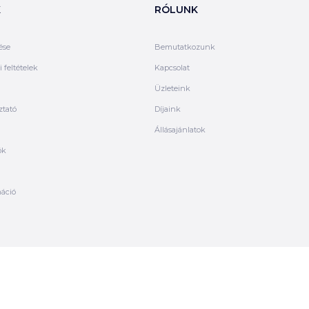
K
RÓLUNK
ése
Bemutatkozunk
 feltételek
Kapcsolat
Üzleteink
ztató
Díjaink
Állásajánlatok
ók
máció