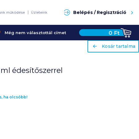
Keresés
Belépés / Regisztráció
unk működése
Üzleteink
0
Ft
Még nem választottál címet
ariaLabel
ariaLabel
Kosár tartalma
Kosár tartalma
ml édesítőszerrel
s, ha olcsóbb!