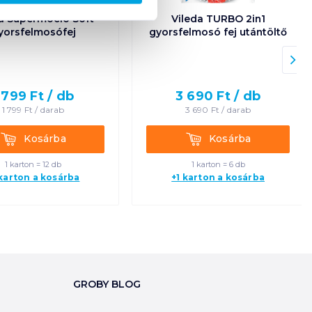
a Supermocio Soft
Vileda TURBO 2in1
yorsfelmosófej
gyorsfelmosó fej utántöltő
 799
Ft /
db
3 690
Ft /
db
1 799
Ft /
darab
3 690
Ft /
darab
Kosárba
Kosárba
Kosárba
Kosárba
1 karton = 12 db
1 karton = 6 db
 karton a kosárba
+1 karton a kosárba
GROBY BLOG