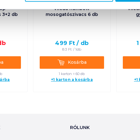
Top
Vileda Rainbow
Viled
 3+2 db
mosogatószivacs 6 db
g
db
499
Ft /
db
1
83
Ft /
1db
Kosárba
ba
Kosárba
db
1 karton = 60 db
sárba
+1 karton a kosárba
+1
K
RÓLUNK