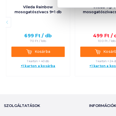
Vileda Rainbow
Vileda Tip 
mosogatószivacs 9+1 db
mosogatószivacs
699
Ft /
db
499
Ft /
70
Ft /
1db
100
Ft /
1db
Kosárba
Kosárba
Kosárba
Kosár
1 karton = 40 db
1 karton = 24 
+1 karton a kosárba
+1 karton a ko
SZOLGÁLTATÁSOK
INFORMÁCIÓ