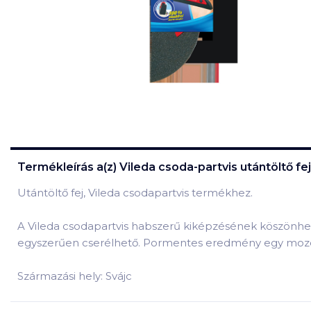
Termékleírás a(z)
Vileda csoda-partvis utántöltő fej
Utántöltő fej, Vileda csodapartvis termékhez.
A Vileda csodapartvis habszerű kiképzésének köszönhetőe
egyszerűen cserélhető. Pormentes eredmény egy mozd
Származási hely: Svájc