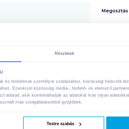
Megosztás
!
Részletek
A márka további termékei
ál
mak és hirdetések személyre szabásához, közösségi funkciók biz
hez. Ezenkívül közösségi média-, hirdető- és elemező partner
zó adatait, akik kombinálhatják az adatokat más olyan adatokka
sznált más szolgáltatásokból gyűjtöttek.
Testre szabás