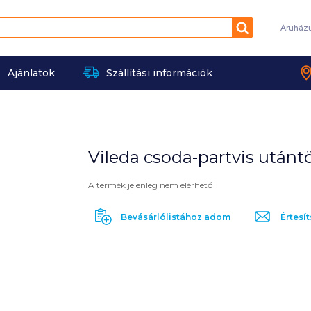
Keresés
Áruház
Ajánlatok
Szállítási információk
Vileda csoda-partvis utántö
A termék jelenleg nem elérhető
Bevásárlólistához adom
Értesít