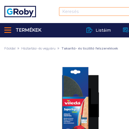
TERMÉKEK
Listáim
Főoldal
Háztartási- és vegyiáru
Takarító- és tisztító felszerelések