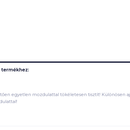
termékhez:
n egyetlen mozdulattal tökéletesen tisztít! Különösen aján
ulattal!