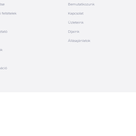
ése
Bemutatkozunk
 feltételek
Kapcsolat
Üzleteink
ztató
Díjaink
Állásajánlatok
ók
máció