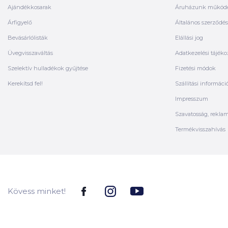
Ajándékkosarak
Áruházunk működ
Árfigyelő
Általános szerződési
Bevásárlólisták
Elállási jog
Üvegvisszaváltás
Adatkezelési tájéko
Szelektív hulladékok gyűjtése
Fizetési módok
Kerekítsd fel!
Szállítási informáci
Impresszum
Szavatosság, rekla
Termékvisszahívás
Kövess minket!