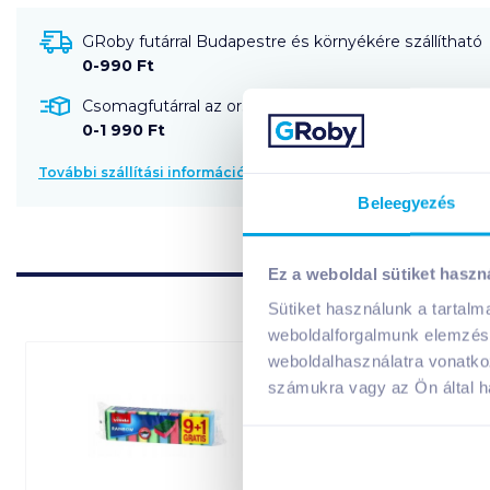
GRoby futárral Budapestre és környékére szállítható
0-990 Ft
Csomagfutárral az ország egész területére szállítható
0-1 990 Ft
További szállítási információk
Beleegyezés
Ez a weboldal sütiket haszn
Sütiket használunk a tartal
weboldalforgalmunk elemzésé
weboldalhasználatra vonatko
08. 19
-ig
számukra vagy az Ön által ha