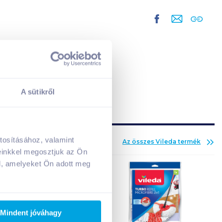
A sütikről
tosításához, valamint
Az összes
Vileda
termék
A kosarad jelenleg üres.
einkkel megosztjuk az Ön
Adj hozzá termékeket!
l, amelyeket Ön adott meg
Mindent jóváhagy