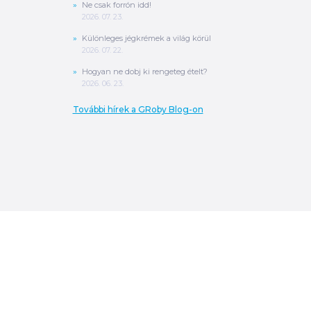
Ne csak forrón idd!
2026. 07. 23.
Különleges jégkrémek a világ körül
2026. 07. 22.
Hogyan ne dobj ki rengeteg ételt?
2026. 06. 23.
További hírek a GRoby Blog-on
0
Ft
ÖSSZESEN
A végösszeg a szállítás költségét, illetve
MPL szállítás esetén a csomagolási