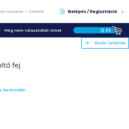
Keresés
Belépés / Regisztráció
unk működése
Üzleteink
0
Ft
Még nem választottál címet
ariaLabel
ariaLabel
Kosár tartalma
Kosár tartalma
ltő fej
s, ha olcsóbb!